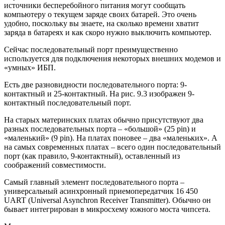
источники бесперебойного питания могут сообщать
компьютеру о текущем заряде своих батарей. Это очень
удобно, поскольку вы знаете, на сколько времени хватит
заряда в батареях и как скоро нужно выключить компьютер.
Сейчас последовательный порт преимущественно
используется для подключения некоторых внешних модемов и
«умных» ИБП.
Есть две разновидности последовательного порта: 9-
контактный и 25-контактный. На рис. 9.3 изображен 9-
контактный последовательный порт.
На старых материнских платах обычно присутствуют два
разных последовательных порта – «большой» (25 pin) и
«маленький» (9 pin). На платах поновее – два «маленьких». А
на самых современных платах – всего один последовательный
порт (как правило, 9-контактный), оставленный из
соображений совместимости.
Самый главный элемент последовательного порта –
универсальный асинхронный приемопередатчик 16 450
UART (Universal Asynchron Receiver Transmitter). Обычно он
бывает интегрирован в микросхему южного моста чипсета.