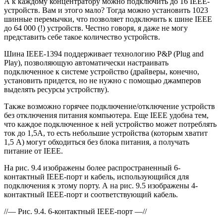
А к каждому концентратору можно подключить до 16 IEEE-
устройств. Вам и этого мало? Тогда можно установить 1023
шинные перемычки, что позволяет подключить к шине IEEE
до 64 000 (!) устройств. Честно говоря, я даже не могу
представить себе такое количество устройств.
Шина IEEE-1394 поддерживает технологию P&P (Plug and
Play), позволяющую автоматически настраивать
подключенное к системе устройство (драйверы, конечно,
установить придется, но не нужно с помощью джамперов
выделять ресурсы устройству).
Также возможно горячее подключение/отключение устройств
без отключения питания компьютера. Еще IEEE удобна тем,
что каждое подключенное к ней устройство может потреблять
ток до 1,5А, то есть небольшие устройства (которым хватит
1,5 А) могут обходиться без блока питания, а получать
питание от IEEE.
На рис. 9.4 изображены более распространенный 6-
контактный IEEE-порт и кабель, использующийся для
подключения к этому порту. А на рис. 9.5 изображены 4-
контактный IEEE-порт и соответствующий кабель.
//— Рис. 9.4. 6-контактный IEEE-порт —//