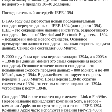
не дорого – в пределах 30–40 долларов.]
Последовательный интерфейс IEEE-1394
В 1995 году был разработан новый последовательный
стандарт передачи данных – IEEE-1394 (или просто 1394).
IEEE – это сокращенное название института, разработавшего
стандарт, – Institute of Electrical and Electronic Engineers, а 1394
– порядковый номер нового стандарта. Основное
преимущество данного стандарта – высокая скорость передачи
данных. Сейчас она составляет 800 Мбит/с.
В 2000 году была принята версия стандарта 1394a, а в 2003-м
– 1394b (на данный момент это самая современная версия
стандарта). Основное отличие нового стандарта – это
повышенная скорость передачи данных – 800 Мбит/с, а не 400
Мбит/с, как у 1394a. В дальнейшем планируется скорость
передачи в 3200 Мбит/с. Новая версия (1394b) обратно
совместима с 1394a, то есть вы можете подключить 1394a-
устройства к порту 1394b.
Стандарт 1394 также известен под именами i.Link и FireWire.
Первое название принадлежит компании Sony, а второе –
компании Apple, но по сути это одно и то же – IEEE-1394.
Компания Apple часто использует названия FireWire 400 и