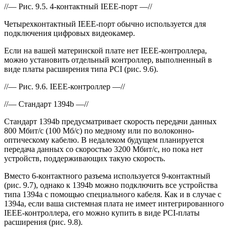
//— Рис. 9.5. 4-контактный IEEE-порт —//
Четырехконтактный IEEE-порт обычно используется для
подключения цифровых видеокамер.
Если на вашей материнской плате нет IEEE-контроллера,
можно установить отдельный контроллер, выполненный в
виде платы расширения типа PCI (рис. 9.6).
//— Рис. 9.6. IEEE-контроллер —//
//— Стандарт 1394b —//
Стандарт 1394b предусматривает скорость передачи данных
800 Мбит/с (100 Мб/с) по медному или по волоконно-
оптическому кабелю. В недалеком будущем планируется
передача данных со скоростью 3200 Мбит/с, но пока нет
устройств, поддерживающих такую скорость.
Вместо 6-контактного разъема используется 9-контактный
(рис. 9.7), однако к 1394b можно подключить все устройства
типа 1394a с помощью специального кабеля. Как и в случае с
1394a, если ваша системная плата не имеет интегрированного
IEEE-контроллера, его можно купить в виде PCI-платы
расширения (рис. 9.8).