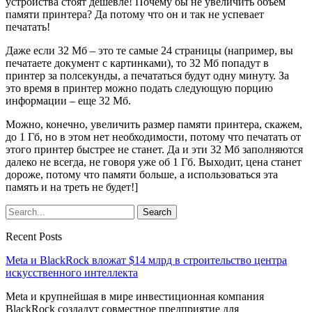
устройства стоят дешевле! Почему бы не увеличить объем
памяти принтера? Да потому что он и так не успевает
печатать!
Даже если 32 Мб – это те самые 24 страницы (например, вы
печатаете документ с картинками), то 32 Мб попадут в
принтер за полсекунды, а печататься будут одну минуту. За
это время в принтер можно подать следующую порцию
информации – еще 32 Мб.
Можно, конечно, увеличить размер памяти принтера, скажем,
до 1 Гб, но в этом нет необходимости, потому что печатать от
этого принтер быстрее не станет. Да и эти 32 Мб заполняются
далеко не всегда, не говоря уже об 1 Гб. Выходит, цена станет
дороже, потому что памяти больше, а использоваться эта
память и на треть не будет!]
Recent Posts
Meta и BlackRock вложат $14 млрд в строительство центра
искусственного интеллекта
Meta и крупнейшая в мире инвестиционная компания
BlackRock создадут совместное предприятие для