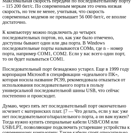
Максимальная скорость передачи по последовательному порту
– 115 200 бит/с. По современным меркам это очень низкая
скорость, но тем не менее, учитывая, что скорость
современных модемов не превышает 56 000 бит/с, ее вполне
достаточно.
К компьютеру можно подключить до четырех
последовательных портов, но, как уже было отмечено,
доступны бывают один или два порта. В Windows
последовательные порты называются COMn, где n – номер
порта, например COM1, COM2. Если у вас всего один порт,
то он будет называться COM1.
Последовательный порт безнадежно устарел. Еще в 1999 году
корпорация Microsoft в спецификации «идеального ПК»,
которая носила название PC99, рекомендовала отказаться от
использования последовательного порта в пользу
универсальной последовательной шины USB, что сейчас
постепенно и происходит.
Думаю, через пять лет последовательный порт окончательно
исчезнет с материнских плат. [7 — Что делать, если у вас уже
нет последовательного/параллельного порта, а он вам нужен?
Тогда нужно купить специальные кабели USB/COM или
USB/LPT, позволяющие подключить устаревшие устройства к
современному компьютеру. Такие кабели стоят относительно