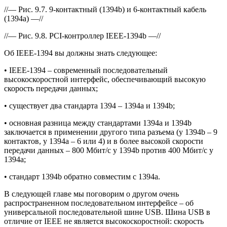
//— Рис. 9.7. 9-контактный (1394b) и 6-контактный кабель
(1394a) —//
//— Рис. 9.8. PCI-контроллер IEEE-1394b —//
Об IEEE-1394 вы должны знать следующее:
• IEEE-1394 – современный последовательный
высокоскоростной интерфейс, обеспечивающий высокую
скорость передачи данных;
• существует два стандарта 1394 – 1394a и 1394b;
• основная разница между стандартами 1394a и 1394b
заключается в применении другого типа разъема (у 1394b – 9
контактов, у 1394a – 6 или 4) и в более высокой скорости
передачи данных – 800 Мбит/с у 1394b против 400 Мбит/с у
1394a;
• стандарт 1394b обратно совместим с 1394a.
В следующей главе мы поговорим о другом очень
распространенном последовательном интерфейсе – об
универсальной последовательной шине USB. Шина USB в
отличие от IEEE не является высокоскоростной: скорость