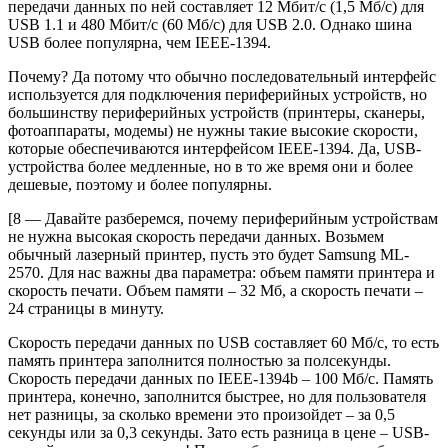
передачи данных по ней составляет 12 Мбит/с (1,5 Мб/с) для
USB 1.1 и 480 Мбит/с (60 Мб/с) для USB 2.0. Однако шина
USB более популярна, чем IEEE-1394.
Почему? Да потому что обычно последовательный интерфейс
используется для подключения периферийных устройств, но
большинству периферийных устройств (принтеры, сканеры,
фотоаппараты, модемы) не нужны такие высокие скорости,
которые обеспечиваются интерфейсом IEEE-1394. Да, USB-
устройства более медленные, но в то же время они и более
дешевые, поэтому и более популярны.
[8 — Давайте разберемся, почему периферийным устройствам
не нужна высокая скорость передачи данных. Возьмем
обычный лазерный принтер, пусть это будет Samsung ML-
2570. Для нас важны два параметра: объем памяти принтера и
скорость печати. Объем памяти – 32 Мб, а скорость печати –
24 страницы в минуту.
Скорость передачи данных по USB составляет 60 Мб/с, то есть
память принтера заполнится полностью за полсекунды.
Скорость передачи данных по IEEE-1394b – 100 Мб/с. Память
принтера, конечно, заполнится быстрее, но для пользователя
нет разницы, за сколько времени это произойдет – за 0,5
секунды или за 0,3 секунды. Зато есть разница в цене – USB-