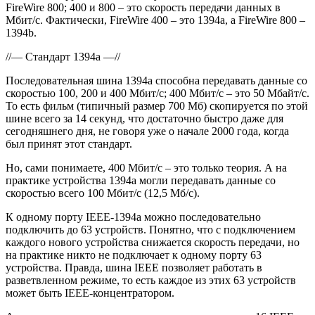
FireWire 800; 400 и 800 – это скорость передачи данных в
Мбит/с. Фактически, FireWire 400 – это 1394a, а FireWire 800 –
1394b.
//— Стандарт 1394a —//
Последовательная шина 1394a способна передавать данные со
скоростью 100, 200 и 400 Мбит/с; 400 Мбит/с – это 50 Мбайт/с.
То есть фильм (типичный размер 700 Мб) скопируется по этой
шине всего за 14 секунд, что достаточно быстро даже для
сегодняшнего дня, не говоря уже о начале 2000 года, когда
был принят этот стандарт.
Но, сами понимаете, 400 Мбит/с – это только теория. А на
практике устройства 1394a могли передавать данные со
скоростью всего 100 Мбит/с (12,5 Мб/с).
К одному порту IEEE-1394a можно последовательно
подключить до 63 устройств. Понятно, что с подключением
каждого нового устройства снижается скорость передачи, но
на практике никто не подключает к одному порту 63
устройства. Правда, шина IEEE позволяет работать в
разветвленном режиме, то есть каждое из этих 63 устройств
может быть IEEE-концентратором.