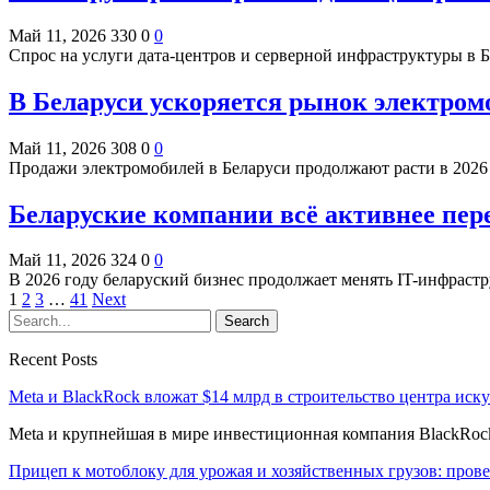
Май 11, 2026
330
0
0
Спрос на услуги дата-центров и серверной инфраструктуры в 
В Беларуси ускоряется рынок электром
Май 11, 2026
308
0
0
Продажи электромобилей в Беларуси продолжают расти в 2026 
Беларуские компании всё активнее пер
Май 11, 2026
324
0
0
В 2026 году беларуский бизнес продолжает менять IT-инфраст
1
2
3
…
41
Next
Recent Posts
Meta и BlackRock вложат $14 млрд в строительство центра иск
Meta и крупнейшая в мире инвестиционная компания BlackRock
Прицеп к мотоблоку для урожая и хозяйственных грузов: про