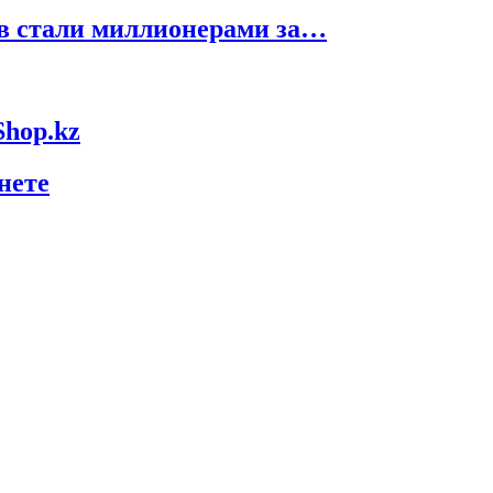
ов стали миллионерами за…
Shop.kz
нете