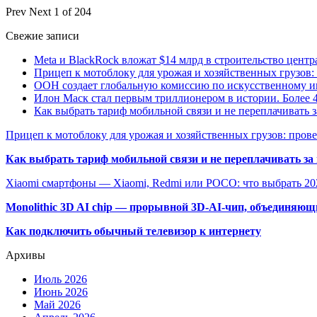
Prev
Next
1 of 204
Свежие записи
Meta и BlackRock вложат $14 млрд в строительство центр
Прицеп к мотоблоку для урожая и хозяйственных грузов:
ООН создает глобальную комиссию по искусственному и
Илон Маск стал первым триллионером в истории. Более 4
Как выбрать тариф мобильной связи и не переплачивать 
Прицеп к мотоблоку для урожая и хозяйственных грузов: пров
Как выбрать тариф мобильной связи и не переплачивать за
Xiaomi смартфоны — Xiaomi, Redmi или POCO: что выбрать 20
Monolithic 3D AI chip — прорывной 3D-AI-чип, объединяю
Как подключить обычный телевизор к интернету
Архивы
Июль 2026
Июнь 2026
Май 2026