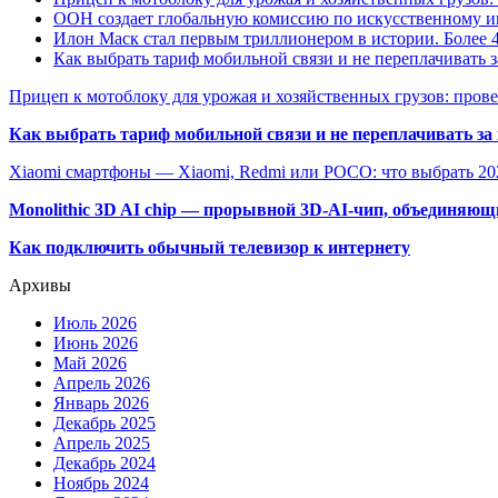
ООН создает глобальную комиссию по искусственному и
Илон Маск стал первым триллионером в истории. Более 4
Как выбрать тариф мобильной связи и не переплачивать 
Прицеп к мотоблоку для урожая и хозяйственных грузов: пров
Как выбрать тариф мобильной связи и не переплачивать за
Xiaomi смартфоны — Xiaomi, Redmi или POCO: что выбрать 20
Monolithic 3D AI chip — прорывной 3D-AI-чип, объединяю
Как подключить обычный телевизор к интернету
Архивы
Июль 2026
Июнь 2026
Май 2026
Апрель 2026
Январь 2026
Декабрь 2025
Апрель 2025
Декабрь 2024
Ноябрь 2024