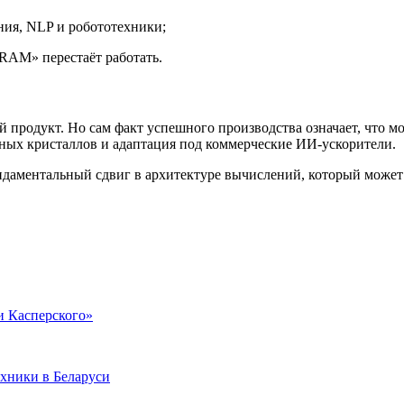
ия, NLP и робототехники;
RAM» перестаёт работать.
й продукт. Но сам факт успешного производства означает, что м
х кристаллов и адаптация под коммерческие ИИ-ускорители.
фундаментальный сдвиг в архитектуре вычислений, который может
и Касперского»
хники в Беларуси