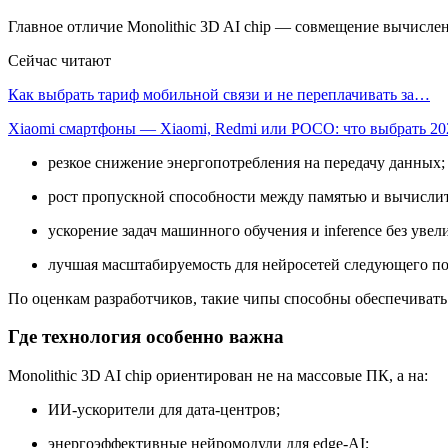
Главное отличие Monolithic 3D AI chip — совмещение вычислен
Сейчас читают
Как выбрать тариф мобильной связи и не переплачивать за…
Xiaomi смартфоны — Xiaomi, Redmi или POCO: что выбрать 2
резкое снижение энергопотребления на передачу данных;
рост пропускной способности между памятью и вычисли
ускорение задач машинного обучения и inference без увел
лучшая масштабируемость для нейросетей следующего по
По оценкам разработчиков, такие чипы способны обеспечивать 
Где технология особенно важна
Monolithic 3D AI chip ориентирован не на массовые ПК, а на:
ИИ-ускорители для дата-центров;
энергоэффективные нейромодули для edge-AI;