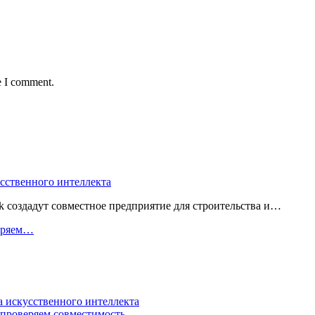
e I comment.
усственного интеллекта
 создадут совместное предприятие для строительства и…
веряем…
а искусственного интеллекта
 проверяем совместимость