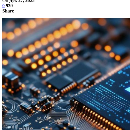
On
Дек 27, 2025
0
939
Share