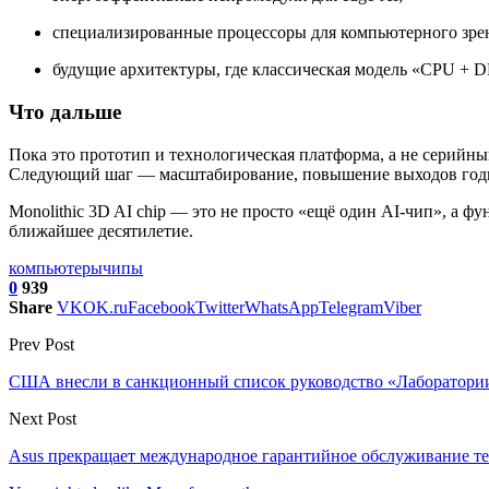
специализированные процессоры для компьютерного зрен
будущие архитектуры, где классическая модель «CPU + D
Что дальше
Пока это прототип и технологическая платформа, а не серийны
Следующий шаг — масштабирование, повышение выходов годны
Monolithic 3D AI chip — это не просто «ещё один AI-чип», а 
ближайшее десятилетие.
компьютеры
чипы
0
939
Share
VK
OK.ru
Facebook
Twitter
WhatsApp
Telegram
Viber
Prev Post
США внесли в санкционный список руководство «Лаборатори
Next Post
Asus прекращает международное гарантийное обслуживание те