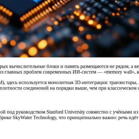
орых вычислительные блоки и память размещаются не рядом, а ве
из главных проблем современных ИИ-систем — «memory wall», ко
 здесь используется монолитная 3D-интеграция: транзисторы, л
 плотности соединений на порядки выше, чем при классическом 
пой под руководством
Stanford University
совместно с учёными из C
абрике
SkyWater Technology
, что принципиально важно: речь идёт