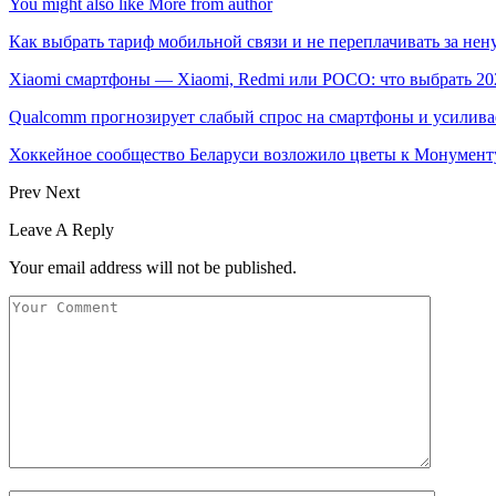
You might also like
More from author
Как выбрать тариф мобильной связи и не переплачивать за не
Xiaomi смартфоны — Xiaomi, Redmi или POCO: что выбрать 20
Qualcomm прогнозирует слабый спрос на смартфоны и усилива
Хоккейное сообщество Беларуси возложило цветы к Монумен
Prev
Next
Leave A Reply
Your email address will not be published.