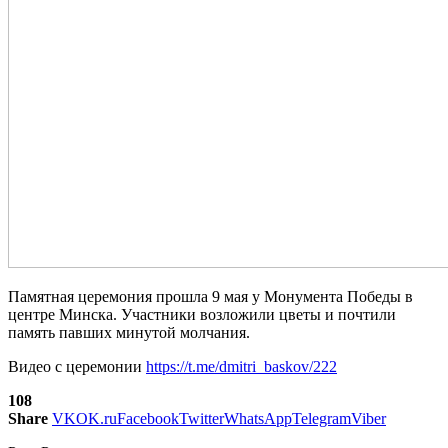
Памятная церемония прошла 9 мая у Монумента Победы в
центре Минска. Участники возложили цветы и почтили
память павших минутой молчания.
Видео с церемонии
https://t.me/dmitri_baskov/222
108
Share
VK
OK.ru
Facebook
Twitter
WhatsApp
Telegram
Viber