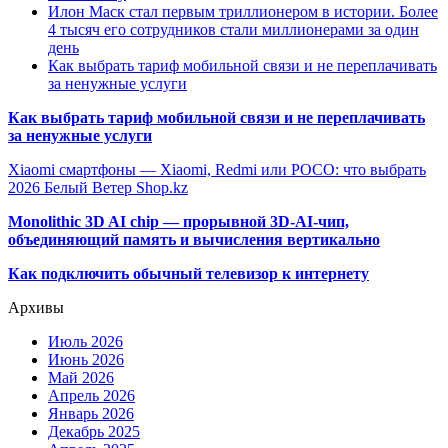
Илон Маск стал первым триллионером в истории. Более
4 тысяч его сотрудников стали миллионерами за один
день
Как выбрать тариф мобильной связи и не переплачивать
за ненужные услуги
Как выбрать тариф мобильной связи и не переплачивать
за ненужные услуги
Xiaomi смартфоны — Xiaomi, Redmi или POCO: что выбрать
2026 Белый Ветер Shop.kz
Monolithic 3D AI chip — прорывной 3D-AI-чип,
объединяющий память и вычисления вертикально
Как подключить обычный телевизор к интернету
Архивы
Июль 2026
Июнь 2026
Май 2026
Апрель 2026
Январь 2026
Декабрь 2025