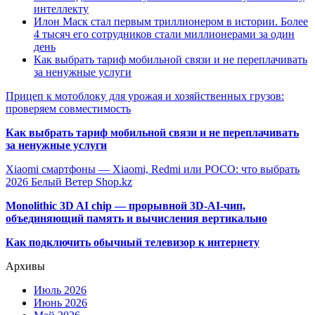
интеллекту
Илон Маск стал первым триллионером в истории. Более
4 тысяч его сотрудников стали миллионерами за один
день
Как выбрать тариф мобильной связи и не переплачивать
за ненужные услуги
Прицеп к мотоблоку для урожая и хозяйственных грузов:
проверяем совместимость
Как выбрать тариф мобильной связи и не переплачивать
за ненужные услуги
Xiaomi смартфоны — Xiaomi, Redmi или POCO: что выбрать
2026 Белый Ветер Shop.kz
Monolithic 3D AI chip — прорывной 3D-AI-чип,
объединяющий память и вычисления вертикально
Как подключить обычный телевизор к интернету
Архивы
Июль 2026
Июнь 2026