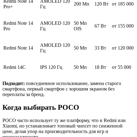
Redmi Note 14
AMOLED 120
200 Мп
120 Вт
от 185 000
Pro+
Гц
Redmi Note 14
AMOLED 120
50 Мп
67 Вт
от 155 000
Pro
Гц
OIS
AMOLED 120
Redmi Note 14
50 Мп
33 Вт
от 120 000
Гц
Redmi 14C
IPS 120 Гц
50 Мп
18 Вт
от 55 000
Подходит:
повседневное использование, замена старого
смартфона, первый смартфон с хорошим экраном без
переплаты за бренд.
Когда выбирать POCO
POCO часто использует ту же платформу, что и Redmi или
Xiaomi, но устанавливает топовый чипсет по сниженной
цене, делая упор на производительность для игр и
многозадачности.