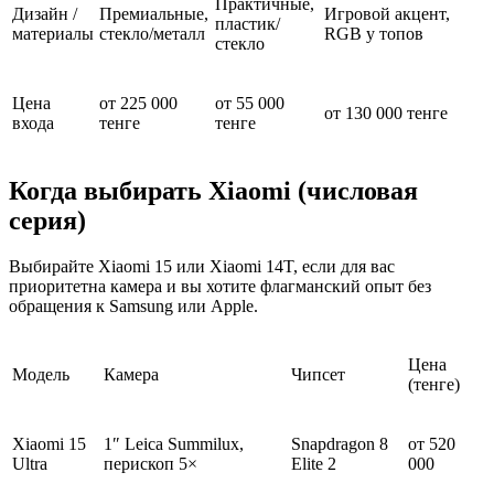
Практичные,
Дизайн /
Премиальные,
Игровой акцент,
пластик/
материалы
стекло/металл
RGB у топов
стекло
Цена
от 225 000
от 55 000
от 130 000 тенге
входа
тенге
тенге
Когда выбирать Xiaomi (числовая
серия)
Выбирайте Xiaomi 15 или Xiaomi 14T, если для вас
приоритетна камера и вы хотите флагманский опыт без
обращения к Samsung или Apple.
Цена
Модель
Камера
Чипсет
(тенге)
Xiaomi 15
1″ Leica Summilux,
Snapdragon 8
от 520
Ultra
перископ 5×
Elite 2
000