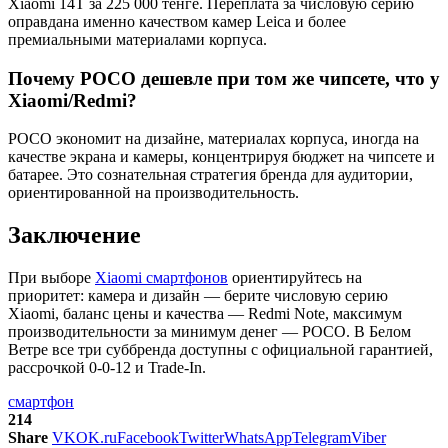
Xiaomi 14T за 225 000 тенге. Переплата за числовую серию
оправдана именно качеством камер Leica и более
премиальными материалами корпуса.
Почему POCO дешевле при том же чипсете, что у
Xiaomi/Redmi?
POCO экономит на дизайне, материалах корпуса, иногда на
качестве экрана и камеры, концентрируя бюджет на чипсете и
батарее. Это сознательная стратегия бренда для аудитории,
ориентированной на производительность.
Заключение
При выборе
Xiaomi смартфонов
ориентируйтесь на
приоритет: камера и дизайн — берите числовую серию
Xiaomi, баланс цены и качества — Redmi Note, максимум
производительности за минимум денег — POCO. В Белом
Ветре все три суббренда доступны с официальной гарантией,
рассрочкой 0-0-12 и Trade-In.
смартфон
214
Share
VK
OK.ru
Facebook
Twitter
WhatsApp
Telegram
Viber