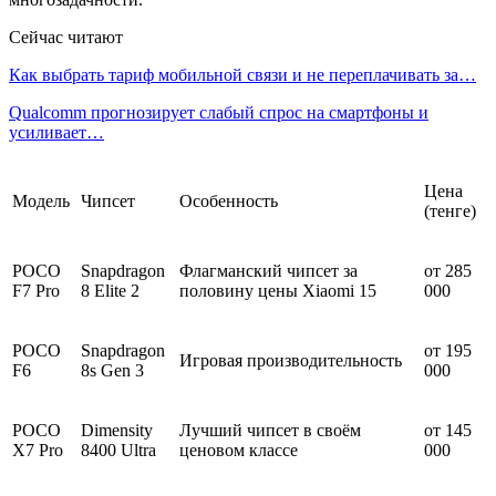
Сейчас читают
Как выбрать тариф мобильной связи и не переплачивать за…
Qualcomm прогнозирует слабый спрос на смартфоны и
усиливает…
Цена
Модель
Чипсет
Особенность
(тенге)
POCO
Snapdragon
Флагманский чипсет за
от 285
F7 Pro
8 Elite 2
половину цены Xiaomi 15
000
POCO
Snapdragon
от 195
Игровая производительность
F6
8s Gen 3
000
POCO
Dimensity
Лучший чипсет в своём
от 145
X7 Pro
8400 Ultra
ценовом классе
000