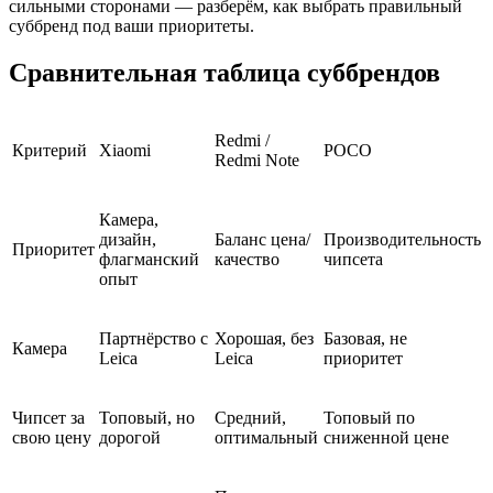
сильными сторонами — разберём, как выбрать правильный
суббренд под ваши приоритеты.
Сравнительная таблица суббрендов
Redmi /
Критерий
Xiaomi
POCO
Redmi Note
Камера,
дизайн,
Баланс цена/
Производительность
Приоритет
флагманский
качество
чипсета
опыт
Партнёрство с
Хорошая, без
Базовая, не
Камера
Leica
Leica
приоритет
Чипсет за
Топовый, но
Средний,
Топовый по
свою цену
дорогой
оптимальный
сниженной цене