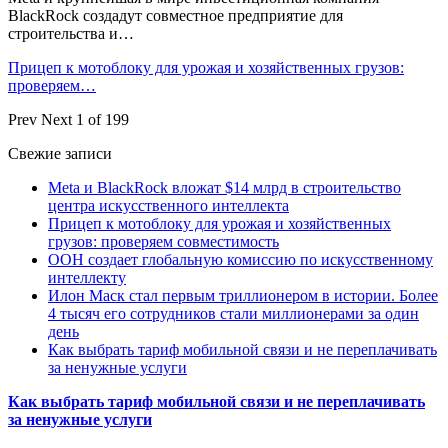
BlackRock создадут совместное предприятие для
строительства и…
Прицеп к мотоблоку для урожая и хозяйственных грузов:
проверяем…
Prev
Next
1 of 199
Свежие записи
Meta и BlackRock вложат $14 млрд в строительство
центра искусственного интеллекта
Прицеп к мотоблоку для урожая и хозяйственных
грузов: проверяем совместимость
ООН создает глобальную комиссию по искусственному
интеллекту
Илон Маск стал первым триллионером в истории. Более
4 тысяч его сотрудников стали миллионерами за один
день
Как выбрать тариф мобильной связи и не переплачивать
за ненужные услуги
Как выбрать тариф мобильной связи и не переплачивать
за ненужные услуги