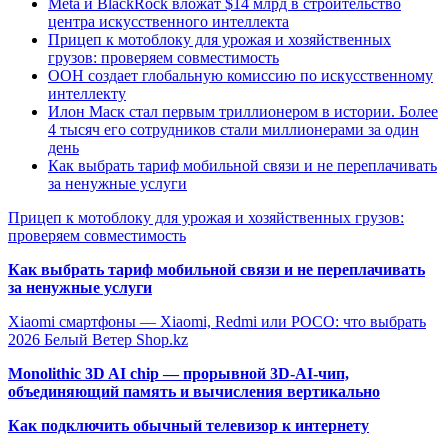
Meta и BlackRock вложат $14 млрд в строительство
центра искусственного интеллекта
Прицеп к мотоблоку для урожая и хозяйственных
грузов: проверяем совместимость
ООН создает глобальную комиссию по искусственному
интеллекту
Илон Маск стал первым триллионером в истории. Более
4 тысяч его сотрудников стали миллионерами за один
день
Как выбрать тариф мобильной связи и не переплачивать
за ненужные услуги
Прицеп к мотоблоку для урожая и хозяйственных грузов:
проверяем совместимость
Как выбрать тариф мобильной связи и не переплачивать
за ненужные услуги
Xiaomi смартфоны — Xiaomi, Redmi или POCO: что выбрать
2026 Белый Ветер Shop.kz
Monolithic 3D AI chip — прорывной 3D-AI-чип,
объединяющий память и вычисления вертикально
Как подключить обычный телевизор к интернету