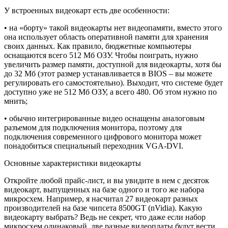
У встроенных видеокарт есть две особенности:
• на «борту» такой видеокарты нет видеопамяти, вместо этого
она использует область оперативной памяти для хранения
своих данных. Как правило, бюджетные компьютеры
оснащаются всего 512 Мб ОЗУ. Чтобы поиграть, нужно
увеличить размер памяти, доступной для видеокарты, хотя бы
до 32 Мб (этот размер устанавливается в BIOS – вы можете
регулировать его самостоятельно). Выходит, что системе будет
доступно уже не 512 Мб ОЗУ, а всего 480. Об этом нужно по
мнить;
• обычно интегрированные видео оснащены аналоговым
разъемом для подключения монитора, поэтому для
подключения современного цифрового монитора может
понадобиться специальный переходник VGA-DVI.
Основные характеристики видеокарты
Откройте любой прайс-лист, и вы увидите в нем с десяток
видеокарт, выпущенных на базе одного и того же набора
микросхем. Например, я насчитал 27 видеокарт разных
производителей на базе чипсета 8500GT (nVidia). Какую
видеокарту выбрать? Ведь не секрет, что даже если набор
микросхем одинаковый, две разные видеоплаты будут вести