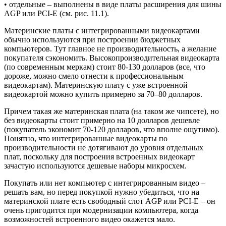
• отдельные – выполнены в виде платы расширения для шины
AGP или PCI-E (см. рис. 11.1).
Материнские платы с интегрированными видеокартами
обычно используются при построении бюджетных
компьютеров. Тут главное не производительность, а желание
покупателя сэкономить. Высокопроизводительная видеокарта
(по современным меркам) стоит 80-130 долларов (все, что
дороже, можно смело отнести к профессиональным
видеокартам). Материнскую плату с уже встроенной
видеокартой можно купить примерно за 70–80 долларов.
Причем такая же материнская плата (на таком же чипсете), но
без видеокарты стоит примерно на 10 долларов дешевле
(покупатель экономит 70-120 долларов, что вполне ощутимо).
Понятно, что интегрированные видеокарты по
производительности не дотягивают до уровня отдельных
плат, поскольку для построения встроенных видеокарт
зачастую используются дешевые наборы микросхем.
Покупать или нет компьютер с интегрированным видео –
решать вам, но перед покупкой нужно убедиться, что на
материнской плате есть свободный слот AGP или PCI-E – он
очень пригодится при модернизации компьютера, когда
возможностей встроенного видео окажется мало.