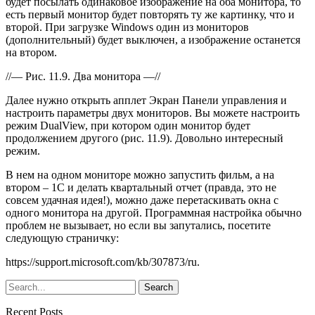
будет посылать одинаковое изображение на оба монитора, то
есть первый монитор будет повторять ту же картинку, что и
второй. При загрузке Windows один из мониторов
(дополнительный) будет выключен, а изображение останется
на втором.
//— Рис. 11.9. Два монитора —//
Далее нужно открыть апплет Экран Панели управления и
настроить параметры двух мониторов. Вы можете настроить
режим DualView, при котором один монитор будет
продолжением другого (рис. 11.9). Довольно интересный
режим.
В нем на одном мониторе можно запустить фильм, а на
втором – 1C и делать квартальный отчет (правда, это не
совсем удачная идея!), можно даже перетаскивать окна с
одного монитора на другой. Программная настройка обычно
проблем не вызывает, но если вы запутались, посетите
следующую страничку:
https://support.microsoft.com/kb/307873/ru.
Recent Posts