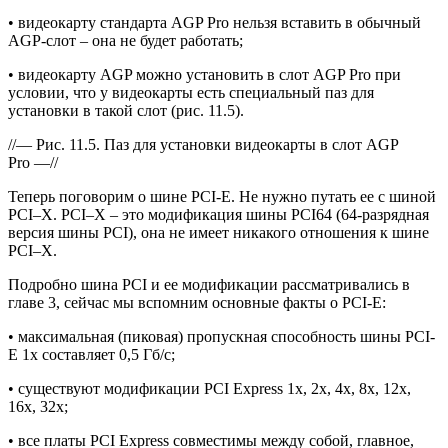
• видеокарту стандарта AGP Pro нельзя вставить в обычный
AGP-слот – она не будет работать;
• видеокарту AGP можно установить в слот AGP Pro при
условии, что у видеокарты есть специальный паз для
установки в такой слот (рис. 11.5).
//— Рис. 11.5. Паз для установки видеокарты в слот AGP
Pro —//
Теперь поговорим о шине PCI-E. Не нужно путать ее с шиной
PCI–X. PCI–X – это модификация шины PCI64 (64-разрядная
версия шины PCI), она не имеет никакого отношения к шине
PCI–X.
Подробно шина PCI и ее модификации рассматривались в
главе 3, сейчас мы вспомним основные факты о PCI-E:
• максимальная (пиковая) пропускная способность шины PCI-
E 1x составляет 0,5 Гб/с;
• существуют модификации PCI Express 1x, 2x, 4x, 8x, 12x,
16x, 32x;
• все платы PCI Express совместимы между собой, главное,