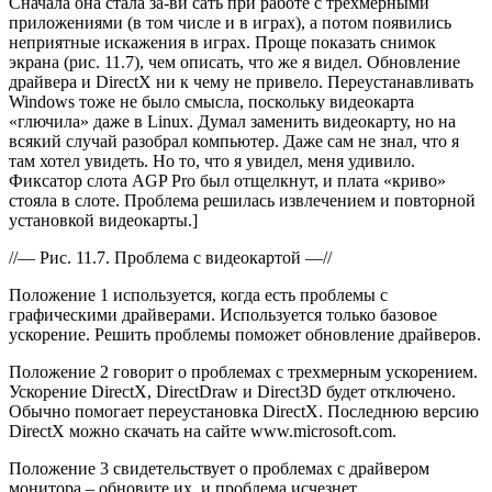
Сначала она стала за-ви сать при работе с трехмерными
приложениями (в том числе и в играх), а потом появились
неприятные искажения в играх. Проще показать снимок
экрана (рис. 11.7), чем описать, что же я видел. Обновление
драйвера и DirectX ни к чему не привело. Переустанавливать
Windows тоже не было смысла, поскольку видеокарта
«глючила» даже в Linux. Думал заменить видеокарту, но на
всякий случай разобрал компьютер. Даже сам не знал, что я
там хотел увидеть. Но то, что я увидел, меня удивило.
Фиксатор слота AGP Pro был отщелкнут, и плата «криво»
стояла в слоте. Проблема решилась извлечением и повторной
установкой видеокарты.]
//— Рис. 11.7. Проблема с видеокартой —//
Положение 1 используется, когда есть проблемы с
графическими драйверами. Используется только базовое
ускорение. Решить проблемы поможет обновление драйверов.
Положение 2 говорит о проблемах с трехмерным ускорением.
Ускорение DirectX, DirectDraw и Direct3D будет отключено.
Обычно помогает переустановка DirectX. Последнюю версию
DirectX можно скачать на сайте www.microsoft.com.
Положение 3 свидетельствует о проблемах с драйвером
монитора – обновите их, и проблема исчезнет.