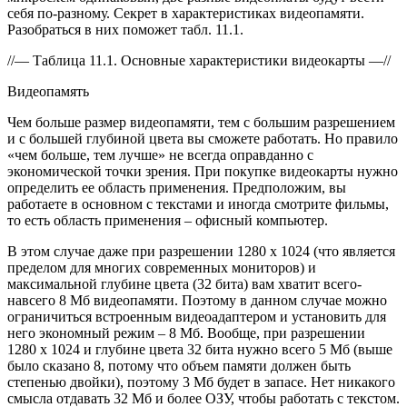
себя по-разному. Секрет в характеристиках видеопамяти.
Разобраться в них поможет табл. 11.1.
//— Таблица 11.1. Основные характеристики видеокарты —//
Видеопамять
Чем больше размер видеопамяти, тем с большим разрешением
и с большей глубиной цвета вы сможете работать. Но правило
«чем больше, тем лучше» не всегда оправданно с
экономической точки зрения. При покупке видеокарты нужно
определить ее область применения. Предположим, вы
работаете в основном с текстами и иногда смотрите фильмы,
то есть область применения – офисный компьютер.
В этом случае даже при разрешении 1280 x 1024 (что является
пределом для многих современных мониторов) и
максимальной глубине цвета (32 бита) вам хватит всего-
навсего 8 Мб видеопамяти. Поэтому в данном случае можно
ограничиться встроенным видеоадаптером и установить для
него экономный режим – 8 Мб. Вообще, при разрешении
1280 x 1024 и глубине цвета 32 бита нужно всего 5 Мб (выше
было сказано 8, потому что объем памяти должен быть
степенью двойки), поэтому 3 Мб будет в запасе. Нет никакого
смысла отдавать 32 Мб и более ОЗУ, чтобы работать с текстом.