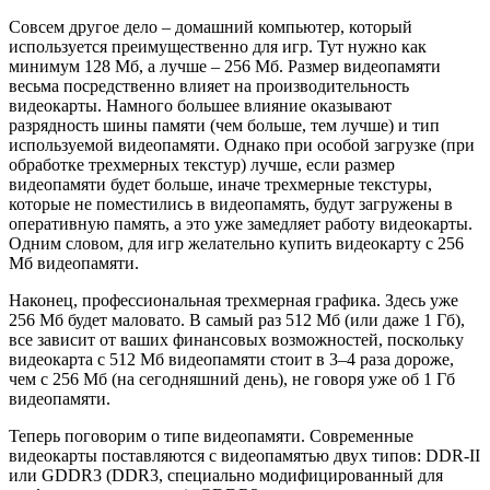
Совсем другое дело – домашний компьютер, который
используется преимущественно для игр. Тут нужно как
минимум 128 Мб, а лучше – 256 Мб. Размер видеопамяти
весьма посредственно влияет на производительность
видеокарты. Намного большее влияние оказывают
разрядность шины памяти (чем больше, тем лучше) и тип
используемой видеопамяти. Однако при особой загрузке (при
обработке трехмерных текстур) лучше, если размер
видеопамяти будет больше, иначе трехмерные текстуры,
которые не поместились в видеопамять, будут загружены в
оперативную память, а это уже замедляет работу видеокарты.
Одним словом, для игр желательно купить видеокарту с 256
Мб видеопамяти.
Наконец, профессиональная трехмерная графика. Здесь уже
256 Мб будет маловато. В самый раз 512 Мб (или даже 1 Гб),
все зависит от ваших финансовых возможностей, поскольку
видеокарта с 512 Мб видеопамяти стоит в 3–4 раза дороже,
чем с 256 Мб (на сегодняшний день), не говоря уже об 1 Гб
видеопамяти.
Теперь поговорим о типе видеопамяти. Современные
видеокарты поставляются с видеопамятью двух типов: DDR-II
или GDDR3 (DDR3, специально модифицированный для