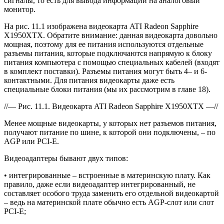
сигналы, то есть для вывода информации на аналоговый
монитор.
На рис. 11.1 изображена видеокарта ATI Radeon Sapphire
X1950XTX. Обратите внимание: данная видеокарта довольно
мощная, поэтому для ее питания используются отдельные
разъемы питания, которые подключаются напрямую к блоку
питания компьютера с помощью специальных кабелей (входят
в комплект поставки). Разъемы питания могут быть 4– и 6-
контактными. Для питания видеокарты даже есть
специальные блоки питания (мы их рассмотрим в главе 18).
//— Рис. 11.1. Видеокарта ATI Radeon Sapphire X1950XTX —//
Менее мощные видеокарты, у которых нет разъемов питания,
получают питание по шине, к которой они подключены, – по
AGP или PCI-E.
Видеоадаптеры бывают двух типов:
• интегрированные – встроенные в материнскую плату. Как
правило, даже если видеоадаптер интегрированный, не
составляет особого труда заменить его отдельной видеокартой
– ведь на материнской плате обычно есть AGP-слот или слот
PCI-E;