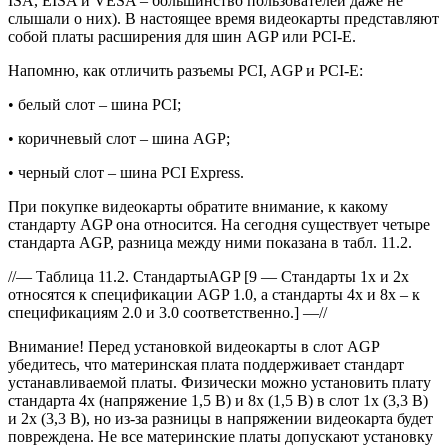
ISA, EISA и VESA – большинство пользователей даже не
слышали о них). В настоящее время видеокарты представляют
собой платы расширения для шин AGP или PCI-E.
Напомню, как отличить разъемы PCI, AGP и PCI-E:
• белый слот – шина PCI;
• коричневый слот – шина AGP;
• черный слот – шина PCI Express.
При покупке видеокарты обратите внимание, к какому
стандарту AGP она относится. На сегодня существует четыре
стандарта AGP, разница между ними показана в табл. 11.2.
//— Таблица 11.2. СтандартыAGP [9 — Стандарты 1x и 2x
относятся к спецификации AGP 1.0, а стандарты 4x и 8x – к
спецификациям 2.0 и 3.0 соответственно.] —//
Внимание! Перед установкой видеокарты в слот AGP
убедитесь, что материнская плата поддерживает стандарт
устанавливаемой платы. Физически можно установить плату
стандарта 4x (напряжение 1,5 В) и 8x (1,5 В) в слот 1x (3,3 В)
и 2x (3,3 В), но из-за разницы в напряжении видеокарта будет
повреждена. Не все материнские платы допускают установку