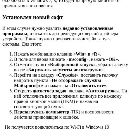
0x0000001a в Windows 7, 8, 10 будет напрямую зависеть от
причины возникновения.
Установлен новый софт
В этом случае нужно удалить
недавно установленные
программы
, и откатить до предыдущих версий драйвера
устройств. Также нужно произвести «чистый» запуск
системы. Для этого:
Нажать комбинацию клавиш
«
Win
» и «R
»
.
В поле для ввода вписать «
msconfig
», нажать «
OK
».
Отметить пункт «
Выборочный запуск
», убрать галочку
возле «
Загружать элементы автозагрузки
».
Перейти на вкладку «
Службы
», поставить галочку
напротив пункта «
Не отображать службы
Майкрософт
» и нажать на «
Отключить все
».
Открыть
диспетчер задач
, вкладка «
Автозагрузка
». На
ней отключить все приложения, кликнув по каждому
правой кнопкой мыши (ПКМ) и нажав на
соответствующий пункт.
Перезагрузить компьютер
(ПК) и воспроизвести
действия приводящие к ошибке.
Не получается подключиться по Wi-Fi в Windows 10