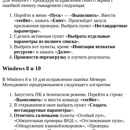
Для Windows 7 процедура исправления синего экрана с
ошибкой memory management следующая:
Перейти в меню «
Пуск
» — «
Выполнить
». Ввести
«
verifier
», нажать «
Enter
». Произойдет запуск
приложения проверки. Выбрать пункт «
Нестандартные
параметры
».
Сделать активным пункт «
Выбрать отдельные
параметры из полного списка
».
Выбрать все пункты, кроме «
Имитация нехватки
ресурсов
» и нажать «
Далее
».
Произвести перезагрузку
и изучить результаты.
Windows 8 и 10
В Windows 8 и 10 для исправления ошибки Мемори
Менеджмент придерживаемся следующего алгоритма:
Запустить ПК в безопасном режиме. Перейти к строке
«
Выполнить
» и ввести команду «
verifier
».
В открывшемся окне выбрать пункт «
Создать
нестандартные параметры
».
Отметить галочками
пункты «Особый пул»,
«Обязательная проверка IRQL», «Отслеживание пула»,
«Обнаружение взаимоблокировок», «Проверка