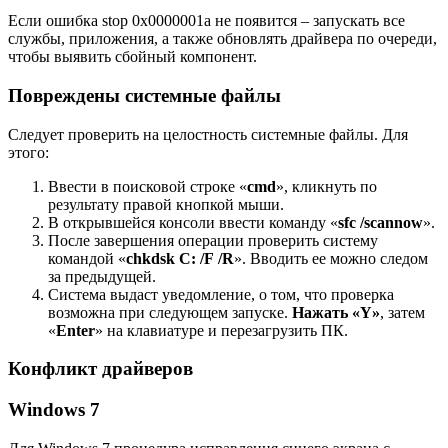
Если ошибка stop 0x0000001a не появится – запускать все
службы, приложения, а также обновлять драйвера по очереди,
чтобы выявить сбойный компонент.
Повреждены системные файлы
Следует проверить на целостность системные файлы. Для
этого:
Ввести в поисковой строке «
cmd
», кликнуть по
результату правой кнопкой мыши.
В открывшейся консоли ввести команду «
sfc
/scannow
».
После завершения операции проверить систему
командой «
chkdsk
C
: /F
/R
». Вводить ее можно следом
за предыдущей.
Система выдаст уведомление, о том, что проверка
возможна при следующем запуске.
Нажать «
Y
»
, затем
«
Enter
» на клавиатуре и перезагрузить ПК.
Конфликт драйверов
Windows 7