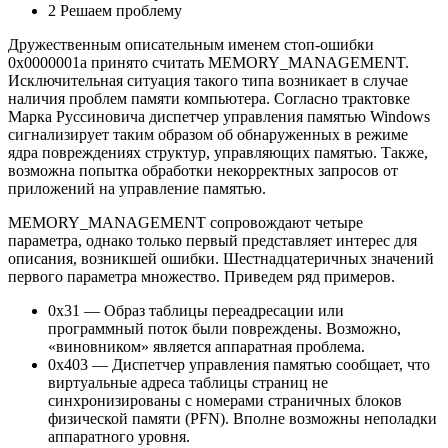
2 Решаем проблему
Дружественным описательным именем стоп-ошибки
0х0000001а принято считать MEMORY_MANAGEMENT.
Исключительная ситуация такого типа возникает в случае
наличия проблем памяти компьютера. Согласно трактовке
Марка Руссиновича диспетчер управления памятью Windows
сигнализирует таким образом об обнаруженных в режиме
ядра повреждениях структур, управляющих памятью. Также,
возможна попытка обработки некорректных запросов от
приложений на управление памятью.
MEMORY_MANAGEMENT сопровождают четыре
параметра, однако только первый представляет интерес для
описания, возникшей ошибки. Шестнадцатеричных значений
первого параметра множество. Приведем ряд примеров.
0x31 — Образ таблицы переадресации или
программный поток были повреждены. Возможно,
«виновником» является аппаратная проблема.
0х403 — Диспетчер управления памятью сообщает, что
виртуальные адреса таблицы страниц не
синхронизированы с номерами страничных блоков
физической памяти (PFN). Вполне возможны неполадки
аппаратного уровня.