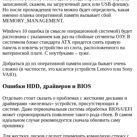
записанной, скажем, на загрузочный диск или USB-флешку.
Но после прохождения теста можно будет определить, какая
именно планка оперативной памяти вызывает сбой
MEMORY_MANAGEMENT.
Windows 10 ошибка (в смысле операционной системой) будет
распознана с указанием как раз на сбойные сегменты ОЗУ. В
системном блоке стандарта ATX придется снять правую
панель и извлечь устройство из слота, расположенного на
материнской плате. С ноутбуками – хуже.
Добраться до их оперативной памяти иногда бывает очень
сложно (в частности, это касается устройств Lenovo или Sony
VAIO).
Ошибки HDD, драйверов и BIOS
Отдельно стоит сказать о проблемах с жесткими дисками и
драйверами «железных» устройств, присутствующих в
системе. Даже первоначальная система обработки BIOS/UEFI
может спровоцировать появление такого рода сбоев. В самом
идеальном случае рекомендуется сначала обновить саму
прошивку.
Для жестких дисков следует применять командную строку с