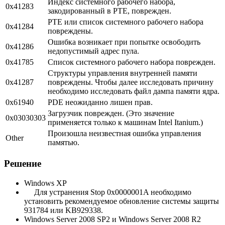
Индекс системного рабочего набора,
0x41283
закодированный в PTE, поврежден.
PTE или список системного рабочего набора
0x41284
повреждены.
Ошибка возникает при попытке освободить
0x41286
недопустимый адрес пула.
0x41785
Список системного рабочего набора поврежден.
Структуры управления внутренней памяти
0x41287
повреждены. Чтобы далее исследовать причину
необходимо исследовать файл дампа памяти ядра.
0x61940
PDE неожиданно лишен прав.
Загрузчик поврежден. (Это значение
0x03030303
применяется только к машинам Intel Itanium.)
Произошла неизвестная ошибка управления
Other
памятью.
Решение
Windows XP
Для устранения Stop 0x0000001A необходимо
установить рекомендуемое обновление системы защиты
931784 или KB929338.
Windows Server 2008 SP2 и Windows Server 2008 R2