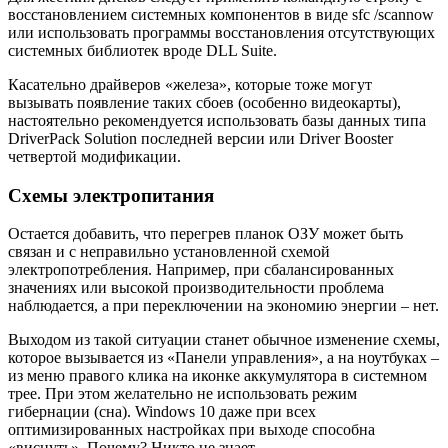
восстановлением системных компонентов в виде sfc /scannow
или использовать программы восстановления отсутствующих
системных библиотек вроде DLL Suite.
Касательно драйверов «железа», которые тоже могут
вызывать появление таких сбоев (особенно видеокарты),
настоятельно рекомендуется использовать базы данных типа
DriverPack Solution последней версии или Driver Booster
четвертой модификации.
Схемы электропитания
Остается добавить, что перегрев планок ОЗУ может быть
связан и с неправильно установленной схемой
электропотребления. Например, при сбалансированных
значениях или высокой производительности проблема
наблюдается, а при переключении на экономию энергии – нет.
Выходом из такой ситуации станет обычное изменение схемы,
которое вызывается из «Панели управления», а на ноутбуках –
из меню правого клика на иконке аккумулятора в системном
трее. При этом желательно не использовать режим
гибернации (сна). Windows 10 даже при всех
оптимизированных настройках при выходе способна
«виснуть». Почему? Никто не знает.