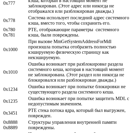
кэша, который в настоящий момент не
0x777
заблокирован. (Этот адрес или никогда не
отображался или разблокирован дважды.)
Система использует последний адрес системного
0x778
кэша, вместо того, чтобы сохранить его.
0x780
PTE, отображающие параметры системного
0x781
кэша, были повреждены.
При вызове MmGetSystemAddressForMdl
произошла попытка отобразить полностью
0x1000
кэшируемую физическую страницу как
некэшируемую.
Ошибка возникает при разблокировке раздела
системного кеша, которая в настоящий момент
0x1010
не заблокирована. (Этот раздел или никогда не
блокировался или разблокирован дважды.)
Ошибка возникает при попытке блокировки не
0x1234
существующего раздела системного кеша.
Ошибка возникает при попытке защитить MDL с
0x1235
недопустимым значением.
PTE стека потока ядра, который был выгружен,
0x3451
поврежден.
0x8888
Структуры управления внутренней памяти
0x8889
повреждены.