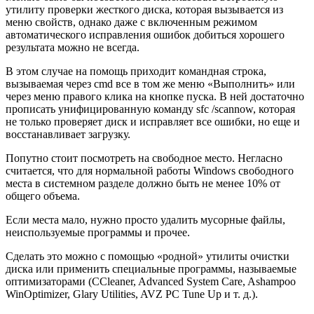
утилиту проверки жесткого диска, которая вызывается из
меню свойств, однако даже с включенным режимом
автоматического исправления ошибок добиться хорошего
результата можно не всегда.
В этом случае на помощь приходит командная строка,
вызываемая через cmd все в том же меню «Выполнить» или
через меню правого клика на кнопке пуска. В ней достаточно
прописать унифицированную команду sfc /scannow, которая
не только проверяет диск и исправляет все ошибки, но еще и
восстанавливает загрузку.
Попутно стоит посмотреть на свободное место. Негласно
считается, что для нормальной работы Windows свободного
места в системном разделе должно быть не менее 10% от
общего объема.
Если места мало, нужно просто удалить мусорные файлы,
неиспользуемые программы и прочее.
Сделать это можно с помощью «родной» утилиты очистки
диска или применить специальные программы, называемые
оптимизаторами (CCleaner, Advanced System Care, Ashampoo
WinOptimizer, Glary Utilities, AVZ PC Tune Up и т. д.).