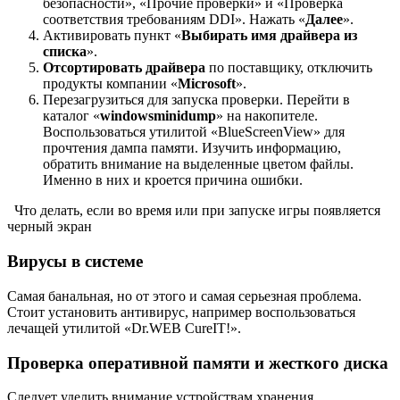
безопасности», «Прочие проверки» и «Проверка
соответствия требованиям DDI». Нажать «
Далее
».
Активировать пункт «
Выбирать имя драйвера из
списка
».
Отсортировать драйвера
по поставщику, отключить
продукты компании «
Microsoft
».
Перезагрузиться для запуска проверки. Перейти в
каталог «
windows
minidump
» на накопителе.
Воспользоваться утилитой «BlueScreenView» для
прочтения дампа памяти. Изучить информацию,
обратить внимание на выделенные цветом файлы.
Именно в них и кроется причина ошибки.
Что делать, если во время или при запуске игры появляется
черный экран
Вирусы в системе
Самая банальная, но от этого и самая серьезная проблема.
Стоит установить антивирус, например воспользоваться
лечащей утилитой «Dr.WEB CureIT!».
Проверка оперативной памяти и жесткого диска
Следует уделить внимание устройствам хранения