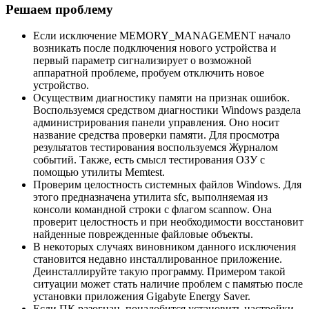
Решаем проблему
Если исключение MEMORY_MANAGEMENT начало
возникать после подключения нового устройства и
первый параметр сигнализирует о возможной
аппаратной проблеме, пробуем отключить новое
устройство.
Осуществим диагностику памяти на признак ошибок.
Воспользуемся средством диагностики Windows раздела
администрирования панели управления. Оно носит
название средства проверки памяти. Для просмотра
результатов тестирования воспользуемся Журналом
событий. Также, есть смысл тестирования ОЗУ с
помощью утилиты Memtest.
Проверим целостность системных файлов Windows. Для
этого предназначена утилита sfc, выполняемая из
консоли командной строки с флагом scannow. Она
проверит целостность и при необходимости восстановит
найденные поврежденные файловые объекты.
В некоторых случаях виновником данного исключения
становится недавно инсталлированное приложение.
Деинсталлируйте такую программу. Примером такой
ситуации может стать наличие проблем с памятью после
установки приложения Gigabyte Energy Saver.
Если ПК разогнан, понадобится установить настройки