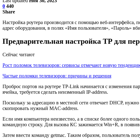
Last updated
Ноя 30, 2023
0
440
Share
Настройка роутера производится с помощью веб-интерфейса, по
адрес оборудования, в полях «Имя пользователя», «Пароль» вби
Предварительная настройка TP для пер
Сейчас читают
Рост поломок телевизоров: сервисы отмечают новую тенденци
Частые поломки телевизоров: причины и решения
Проброс портов на роутере TP-Link начинается с изменения па
ячейка, требуется сделать неизменный IP-address.
Поскольку за адресацию в местной сети отвечает DHCP, нужно 
скопировать нужный MAC-address.
Если имя компьютера неизвестно, а в списке более одного пол
командную строку. Для вызова КС зажимается Win+R, в появив
Затем ввести команду getmac. Таким образом, пользователь пол