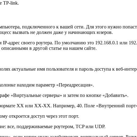
 TP-link.
пьютера, подключенного к вашей сети. Для этого нужно попаст
оцесс вызвать не должен даже у начинающих юзеров.
IP-адрес своего роутера. По умолчанию это 192.168.0.1 или 192.
 описанными в другой статье на нашем сайте.
лях актуальные имя пользователя и пароль доступа к веб-интер
колонке находим параметр «Переадресация».
афе «Виртуальные серверы» и затем по кнопке «Добавить».
формате XX или XX-XX. Например, 40. Поле «Внутренний порт»
му откроется доступ через этот порт.
ие: все, поддерживаемые роутером, TCP или UDP.
о», если хотим сразу задействовать виртуальный сервер. Разум