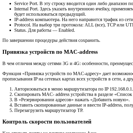
Service Port. В эту строку вводится один либо диапазон 
Internal Port. Здесь указать внутреннюю ячейку, примен
будет использоваться предыдущий.
IP-address компьютера. На него направится трафик из сети
Protocol. На выбор три протокола: ALL (все), TCP или UT
Status. Для работы — Enabled.
По завершении процедуры действия сохранить.
Привязка устройств по MAC-address
В чем отличия между сетями 3G и 4G: особенности, преимущес
Функция «Привязка устройств по MAC-адресу» дает возможност
прописывания IP на сетевых картах всех устройств в сети, а др
Авторизоваться в меню маршрутизатора по IP 192.168.0.1
Скопировать MAC- address устройства в разделе «Списо
В «Резервировании адресов» нажать «Добавить новую».
Вставить скопированные данные и ввести IP-address, по
Перезагрузить маршрутизатор TP.
Контроль скорости пользователей