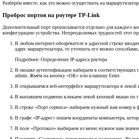
Разберём вместе, как это можно осуществить на маршрутизаторе
Проброс портов на роутере TP-Link
Дополнительный порт прописывается отдельно для каждого ком
конфигурацию устройства. Непреодолимых трудностей этот пр
В любом интернет-обозревателе в адресной строке вводим 
адрес маршрутизатора, то уточнить его можно способами,
Подробнее: Определение IP-адреса роутера
В окошке аутентификации набираем в соответствующих по
admin. Жмём на кнопку «ОК» или клавишу Enter.
В открывшемся веб-интерфейсе маршрутизатора в левой 
В выпавшем подменю кликаем левой кнопкой мыши по гр
В строке «Порт сервиса» набираем нужный вам номер в 
В графе «IP-адрес» пишем координаты компьютера, которо
В поле «Протокол» выбираем из меню нужное вам значен
Параметр «Состояние» переключаем в положение «Включен