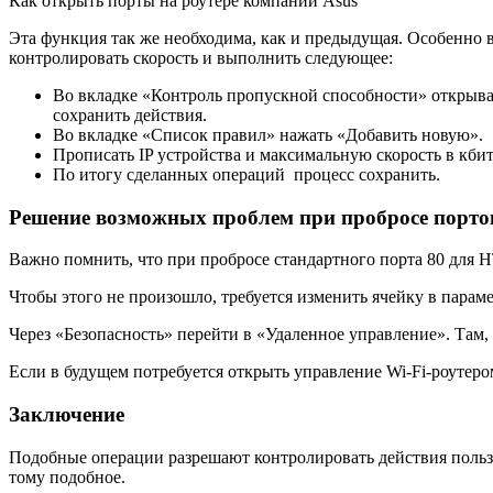
Как открыть порты на роутере компании Asus
Эта функция так же необходима, как и предыдущая. Особенно в т
контролировать скорость и выполнить следующее:
Во вкладке «Контроль пропускной способности» открыва
сохранить действия.
Во вкладке «Список правил» нажать «Добавить новую».
Прописать IP устройства и максимальную скорость в кбит
По итогу сделанных операций процесс сохранить.
Решение возможных проблем при пробросе порто
Важно помнить, что при пробросе стандартного порта 80 для 
Чтобы этого не произошло, требуется изменить ячейку в параме
Через «Безопасность» перейти в «Удаленное управление». Там, 
Если в будущем потребуется открыть управление Wi-Fi-роутером, 
Заключение
Подобные операции разрешают контролировать действия пользо
тому подобное.