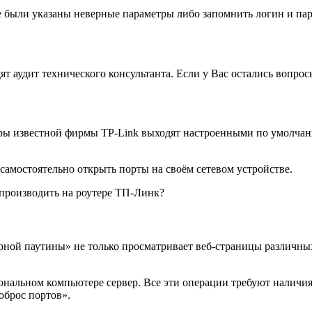
е были указаны неверные параметры либо запомнить логин и паро
аудит технического консультанта. Если у Вас остались вопросы,
ры известной фирмы TP-Link выходят настроенными по умолчан
самостоятельно открыть порты на своём сетевом устройстве.
е производить на роутере ТП-Линк?
ирной паутины» не только просматривает веб-страницы различных
ональном компьютере сервер. Все эти операции требуют наличи
роброс портов».