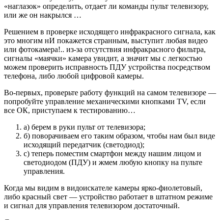
«наглазок» определить, отдает ли команды пульт телевизору,
или же он накрылся …
Решением в проверке исходящего инфракрасного сигнала, как
это многим нИ покажется странным, выступит любая видео
или фотокамера!.. из-за отсутствия инфракрасного фильтра,
сигналы «маячки» камера увидит, а значит мы с легкостью
можем проверить исправность ПДУ устройства посредством
телефона, либо любой цифровой камеры.
Во-первых, проверьте работу функций на самом телевизоре —
попробуйте управление механическими кнопками TV, если
все ОК, приступаем к тестированию…
а) берем в руки пульт от телевизора;
б) поворачиваем его таким образом, чтобы нам был виде
исходящий передатчик (светодиод);
с) теперь поместим смартфон между нашим лицом и
светодиодом (ПДУ) и жмем любую кнопку на пульте
управления.
Когда мы видим в видоискателе камеры ярко-фиолетовый,
либо красный свет — устройство работает в штатном режиме
и сигнал для управления телевизором достаточный.