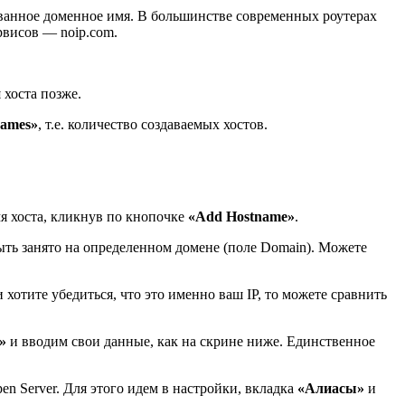
ованное доменное имя. В большинстве современных роутерах
рвисов — noip.com.
я хоста позже.
names»
, т.е. количество создаваемых хостов.
я хоста, кликнув по кнопочке
«Add Hostname»
.
ыть занято на определенном домене (поле Domain). Можете
 хотите убедиться, что это именно ваш IP, то можете сравнить
»
и вводим свои данные, как на скрине ниже. Единственное
.
en Server. Для этого идем в настройки, вкладка
«Алиасы»
и