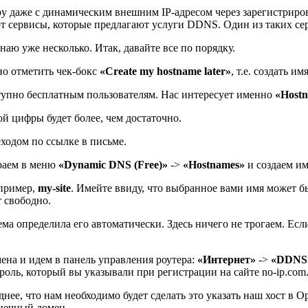
еру даже с динамическим внешним IP-адресом через зарегистрир
т сервисы, которые предлагают услуги DDNS. Один из таких се
наю уже несколько. Итак, давайте все по порядку.
но отметить чек-бокс
«Create my hostname later»
, т.е. создать им
ступно бесплатным пользователям. Нас интересует именно
«Host
ой цифры будет более, чем достаточно.
еходом по ссылке в письме.
ираем в меню
«Dynamic DNS (Free)»
->
«Hostnames»
и создаем им
пример,
my-site
. Имейте ввиду, что выбранное вами имя может б
т свободно.
ма определила его автоматически. Здесь ничего не трогаем. Если
бмена и идем в панель управления роутера:
«Интернет»
->
«DDNS
роль, который вы указывали при регистрации на сайте no-ip.com
нее, что нам необходимо будет сделать это указать наш хост в Op
онечный домен.