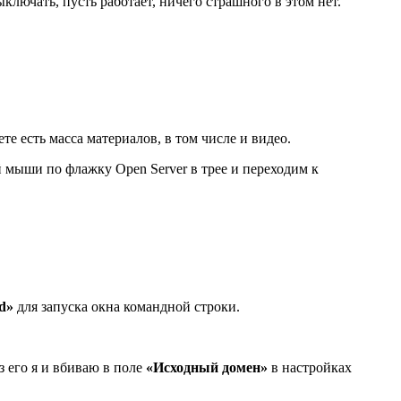
ючать, пусть работает, ничего страшного в этом нет.
те есть масса материалов, в том числе и видео.
й мыши по флажку Open Server в трее и переходим к
d»
для запуска окна командной строки.
з его я и вбиваю в поле
«Исходный домен»
в настройках