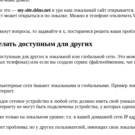
чае это —
my-site.ddns.net
и ура наш локальный сайт открывается.
ст может открыться и по локалке. Можно в телефоне отключить W
икнут вопросы, то задавайте в х, постараемся решить ваши пробл
елать доступным для других
доступным для других в локальной или глобальной сети. Это мож
х телефонах) или если вы создали сервис (файлообменник, чат и
омпьютерные сети бывают локальными и глобальными. Пример ло
тернет.
ждое сетевое устройство в любой сети должно иметь свой уникал
Интернету не могут быть подключены устройства, у которых одина
 только на локальном уровне: т.е. в вашей домашней сети IP адре
вет проблемы; но у других пользователей, имеющих свои локальн