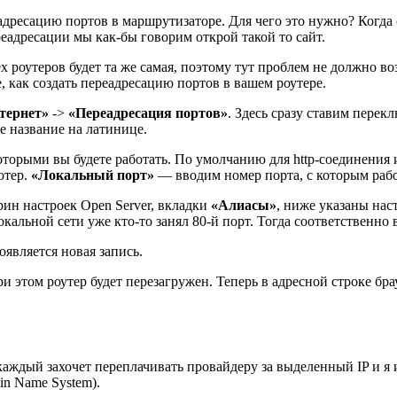
еадресацию портов в маршрутизаторе. Для чего это нужно? Когда
реадресации мы как-бы говорим открой такой то сайт.
ех роутеров будет та же самая, поэтому тут проблем не должно в
е, как создать переадресацию портов в вашем роутере.
тернет»
->
«Переадресация портов»
. Здесь сразу ставим перек
 название на латинице.
торыми вы будете работать. По умолчанию для http-соединения и
ютер.
«Локальный порт»
— вводим номер порта, с которым рабо
рин настроек Open Server, вкладки
«Алиасы»
, ниже указаны на
кальной сети уже кто-то занял 80-й порт. Тогда соответственно 
оявляется новая запись.
при этом роутер будет перезагружен. Теперь в адресной строке б
аждый захочет переплачивать провайдеру за выделенный IP и я 
n Name System).