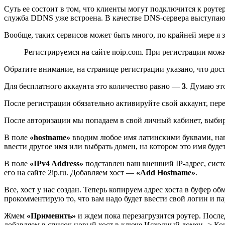
Суть ее состоит в том, что клиенты могут подключится к роут
служба DDNS уже встроена. В качестве DNS-сервера выступаю
Вообще, таких сервисов может быть много, по крайней мере я з
Регистрируемся на сайте noip.com. При регистрации мож
Обратите внимание, на странице регистрации указано, что до
Для бесплатного аккаунта это количество равно —
3
. Думаю эт
После регистрации обязательно активируйте свой аккаунт, пер
После авторизации мы попадаем в свой личный кабинет, выб
В поле
«hostname»
вводим любое имя латинскими буквами, на
ввести другое имя или выбрать домен, на котором это имя буде
В поле
«IPv4 Address»
подставлен ваш внешний IP-адрес, систе
его на сайте 2ip.ru. Добавляем хост —
«Add Hostname»
.
Все, хост у нас создан. Теперь копируем адрес хоста в буфер о
прокомментирую то, что вам надо будет ввести свой логин и па
Жмем
«Применить»
и ждем пока перезагрузится роутер. Послед
добавляем в список новый хост в ключе Исходный домен -> К