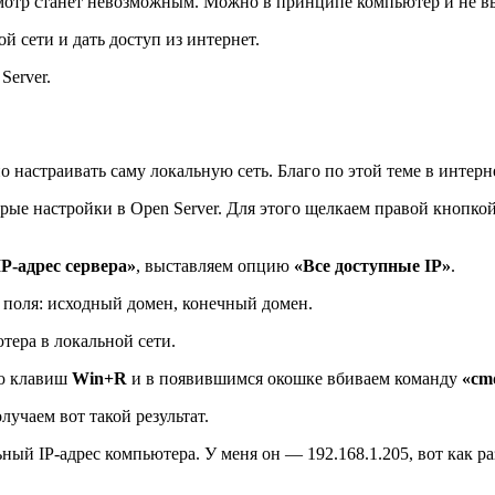
тр станет невозможным. Можно в принципе компьютер и не выкл
й сети и дать доступ из интернет.
Server.
о настраивать саму локальную сеть. Благо по этой теме в интерне
орые настройки в Open Server. Для этого щелкаем правой кнопко
IP-адрес сервера»
, выставляем опцию
«Все доступные IP»
.
 поля: исходный домен, конечный домен.
тера в локальной сети.
ию клавиш
Win+R
и в появившимся окошке вбиваем команду
«cm
лучаем вот такой результат.
ьный IP-адрес компьютера. У меня он — 192.168.1.205, вот как ра