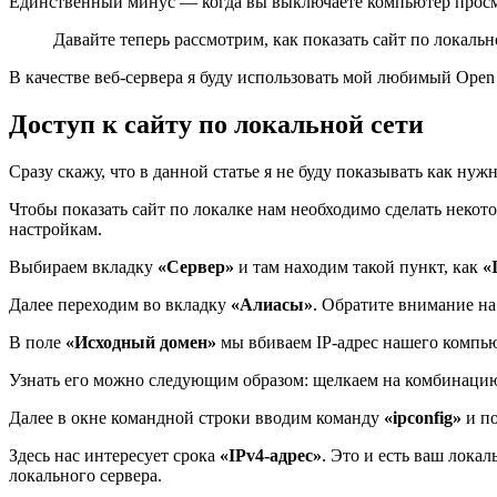
Единственный минус — когда вы выключаете компьютер просмо
Давайте теперь рассмотрим, как показать сайт по локально
В качестве веб-сервера я буду использовать мой любимый Open 
Доступ к сайту по локальной сети
Сразу скажу, что в данной статье я не буду показывать как нужн
Чтобы показать сайт по локалке нам необходимо сделать некот
настройкам.
Выбираем вкладку
«Сервер»
и там находим такой пункт, как
«
Далее переходим во вкладку
«Алиасы»
. Обратите внимание на
В поле
«Исходный домен»
мы вбиваем IP-адрес нашего компью
Узнать его можно следующим образом: щелкаем на комбинац
Далее в окне командной строки вводим команду
«ipconfig»
и по
Здесь нас интересует срока
«IPv4-адрес»
. Это и есть ваш локал
локального сервера.