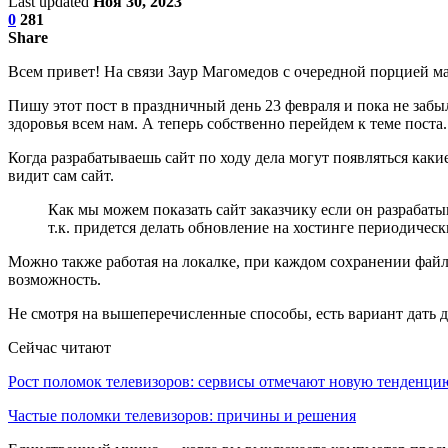
Last updated
Ноя 30, 2023
0
281
Share
Всем привет! На связи Заур Магомедов с очередной порцией мат
Пишу этот пост в праздничный день 23 февраля и пока не заб
здоровья всем нам. А теперь собственно перейдем к теме поста.
Когда разрабатываешь сайт по ходу дела могут появляться какие
видит сам сайт.
Как мы можем показать сайт заказчику если он разрабатыв
т.к. придется делать обновление на хостинге периодичес
Можно также работая на локалке, при каждом сохранении файлов
возможность.
Не смотря на вышеперечисленные способы, есть вариант дать до
Сейчас читают
Рост поломок телевизоров: сервисы отмечают новую тенденци
Частые поломки телевизоров: причины и решения