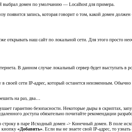
Я выбрал домен по умолчанию — Localhost для примера.
изу появится запись, которая говорит о том, какой домен долже
уже открывать наш сайт по локальной сети. Для этого просто не
тернета. В данном случае локальный сервер будет выступать в р
в своей сети IP-адрес, который останется неизменным. Обычно
решить на раз, два…
арушает гарантию безопасности. Некоторые дыры в скриптах, за
удаленного доступа обязательно почитайте рекомендации разраб
 строку в паре Исходный домен -> Конечный домен. В поле исх
а кнопку
«Добавить»
. Если вы не знаете свой IP-адрес, то узнать