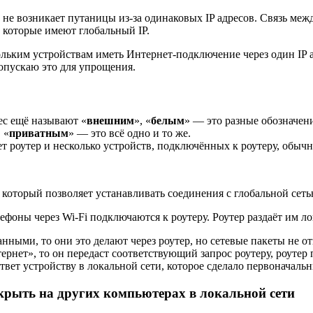
 не возникает путаницы из-за одинаковых IP адресов. Связь ме
, которые имеют глобальный IP.
ольким устройствам иметь Интернет-подключение через один IP 
ропускаю это для упрощения.
ес ещё называют «
внешним
», «
белым
» — это разные обозначени
, «
приватным
» — это всё одно и то же.
ет роутер и несколько устройств, подключённых к роутеру, обы
 который позволяет устанавливать соединения с глобальной сет
фоны через Wi-Fi подключаются к роутеру. Роутер раздаёт им ло
анными, то они это делают через роутер, но сетевые пакеты не о
рнет», то он передаст соответствующий запрос роутеру, роутер 
ответ устройству в локальной сети, которое сделало первоначаль
ткрыть на других компьютерах в локальной сети