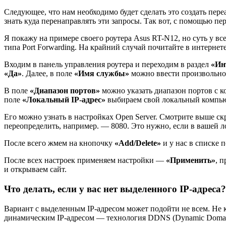
Следующее, что нам необходимо будет сделать это создать пер
знать куда перенаправлять эти запросы. Так вот, с помощью пе
Я покажу на примере своего роутера Asus RT-N12, но суть у вс
типа Port Forwarding. На крайний случай почитайте в интернет
Входим в панель управления роутера и переходим в раздел
«Ин
«Да»
. Далее, в поле
«Имя службы»
можно ввести произвольное
В поле
«Диапазон портов»
можно указать диапазон портов с ко
поле
«Локальный IP-адрес»
выбираем свой локальный компь
Его можно узнать в настройках Open Server. Смотрите выше ск
переопределить, например. — 8080. Это нужно, если в вашей ло
После всего жмем на кнопочку
«Add/Delete»
и у нас в списке п
После всех настроек применяем настройки —
«Применить»
, 
и открываем сайт.
Что делать, если у вас нет выделенного IP-адреса?
Вариант с выделенным IP-адресом может подойти не всем. Не к
динамическим IP-адресом — технология DDNS (Dynamic Domai