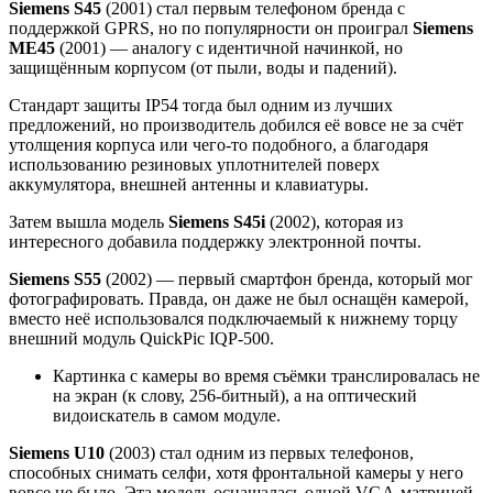
Siemens S45
(2001) стал первым телефоном бренда с
поддержкой GPRS, но по популярности он проиграл
Siemens
ME45
(2001) — аналогу с идентичной начинкой, но
защищённым корпусом (от пыли, воды и падений).
Стандарт защиты IP54 тогда был одним из лучших
предложений, но производитель добился её вовсе не за счёт
утолщения корпуса или чего-то подобного, а благодаря
использованию резиновых уплотнителей поверх
аккумулятора, внешней антенны и клавиатуры.
Затем вышла модель
Siemens S45i
(2002), которая из
интересного добавила поддержку электронной почты.
Siemens S55
(2002) — первый смартфон бренда, который мог
фотографировать. Правда, он даже не был оснащён камерой,
вместо неё использовался подключаемый к нижнему торцу
внешний модуль QuickPic IQP-500.
Картинка с камеры во время съёмки транслировалась не
на экран (к слову, 256-битный), а на оптический
видоискатель в самом модуле.
Siemens U10
(2003) стал одним из первых телефонов,
способных снимать селфи, хотя фронтальной камеры у него
вовсе не было. Эта модель оснащалась одной VGA-матрицей,