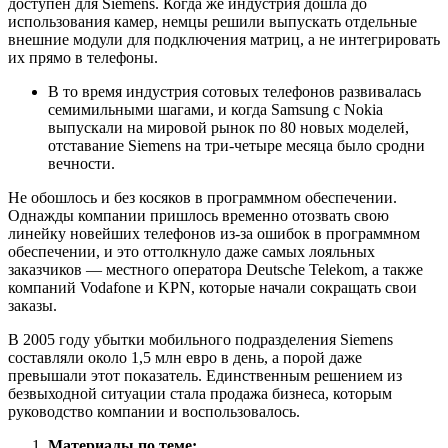
доступен для Siemens. Когда же индустрия дошла до
использования камер, немцы решили выпускать отдельные
внешние модули для подключения матриц, а не интегрировать
их прямо в телефоны.
В то время индустрия сотовых телефонов развивалась
семимильными шагами, и когда Samsung с Nokia
выпускали на мировой рынок по 80 новых моделей,
отставание Siemens на три-четыре месяца было сродни
вечности.
Не обошлось и без косяков в программном обеспечении.
Однажды компании пришлось временно отозвать свою
линейку новейших телефонов из-за ошибок в программном
обеспечении, и это оттолкнуло даже самых лояльных
заказчиков — местного оператора Deutsche Telekom, а также
компаний Vodafone и KPN, которые начали сокращать свои
заказы.
В 2005 году убытки мобильного подразделения Siemens
составляли около 1,5 млн евро в день, а порой даже
превышали этот показатель. Единственным решением из
безвыходной ситуации стала продажа бизнеса, которым
руководство компании и воспользовалось.
Материалы по теме: