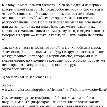
К слову на моей памяти Siemens CX70 был одним из первых
который имел камеру! Но тогда особо не любили фоткаться и
что либо снимать, и больше ценилось кол-во памяти(для
отрывков песен по 20-40 сек которые тогда были очень
распространены, ибо 1 полная песня занимала бы всю память)
или же записи оных на диктофон. Так же для различных
картинок с машинкамикотятками (кому чего) и видео с колхоз
юмором из серии — галька, а гальк, со… кхм ладно не важно
=))
Так как эту часть я посвятил одной из моих любимых марок
телефонов, то остальные марки будут в других частях, дальше
же будут описаны телефоны марки сименс, которыми я не
владел лично, но упомянуть которые просто обязан. К тому же
некоторые эти модели я хорошо освоил с рук
одноклассников))
4) Siemens ME75 и Siemens C75.
Хар-ки:
www.sotovik.ru/catalog/phones/siemens/me_75.htmlwww.sotovik.ru/
Самые популярные телефоны в 5-6 годах, мечта любого
пацана, имел ИК (инфракрасный) порт для передачи каких
либо данных(помните как надо было стоять прижав тлф-ы со