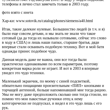
телефоны я лично стал замечать только в 2003 году.
фото взято с инета
Хар-ки: www.sotovik.ru/catalog/phones/siemens/a40.html
Итак, такие далекие нулевые. Большинство людей (в т.ч. и я)
были еще совсем детьми, и мы знать не знали что такое
сотовый (да да тогда их называли сотовыми, сейчас это слово
в ходу в США) и лишь наши папки, старшие братья, дяди
впервые стали осваивать подобную технику. Вот и мой батя
однажды принес подобное чудо.
Данная модель даже не важна, они все тогда были
практически одинаковыми по всем параметрам, поэтому
конкретная марка роли не играет. И вот в 2003 я впервые
увидел это чудо техники.
Маленький экранчик, по моему с синей подсветкой,
обязательно пищащими пронзительным «ПИП» кнопками и
торчащей антенной, больше напоминавший мне тогда рацию.
Увы не могу даже предположить сколько они тогда стоили, но
помню что мои пакостные ручонки отец к нему
категорически не подпускал, и видел я это чудо лишь с его
рук.