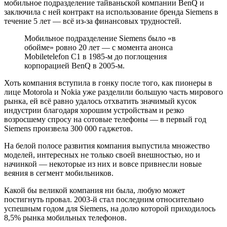
мобильное подразделение тайваньской компании BenQ и
заключила с ней контракт на использование бренда Siemens в
течение 5 лет — всё из-за финансовых трудностей.
Мобильное подразделение Siemens было «в
обойме» ровно 20 лет — с момента анонса
Mobiletelefon C1 в 1985-м до поглощения
корпорацией BenQ в 2005-м.
Хоть компания вступила в гонку после того, как пионеры в
лице Motorola и Nokia уже разделили большую часть мирового
рынка, ей всё равно удалось отхватить значимый кусок
индустрии благодаря хорошим устройствам и резко
возросшему спросу на сотовые телефоны — в первый год
Siemens произвела 300 000 гаджетов.
На белой полосе развития компания выпустила множество
моделей, интересных не только своей внешностью, но и
начинкой — некоторые из них и вовсе привнесли новые
веяния в сегмент мобильников.
Какой бы великой компания ни была, любую может
постигнуть провал. 2003-й стал последним относительно
успешным годом для Siemens, на долю которой приходилось
8,5% рынка мобильных телефонов.