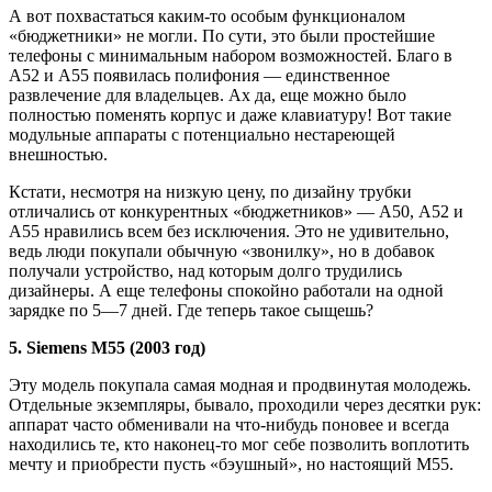
А вот похвастаться каким-то особым функционалом
«бюджетники» не могли. По сути, это были простейшие
телефоны с минимальным набором возможностей. Благо в
A52 и A55 появилась полифония — единственное
развлечение для владельцев. Ах да, еще можно было
полностью поменять корпус и даже клавиатуру! Вот такие
модульные аппараты с потенциально нестареющей
внешностью.
Кстати, несмотря на низкую цену, по дизайну трубки
отличались от конкурентных «бюджетников» — A50, А52 и
А55 нравились всем без исключения. Это не удивительно,
ведь люди покупали обычную «звонилку», но в добавок
получали устройство, над которым долго трудились
дизайнеры. А еще телефоны спокойно работали на одной
зарядке по 5—7 дней. Где теперь такое сыщешь?
5. Siemens M55 (2003 год)
Эту модель покупала самая модная и продвинутая молодежь.
Отдельные экземпляры, бывало, проходили через десятки рук:
аппарат часто обменивали на что-нибудь поновее и всегда
находились те, кто наконец-то мог себе позволить воплотить
мечту и приобрести пусть «бэушный», но настоящий M55.