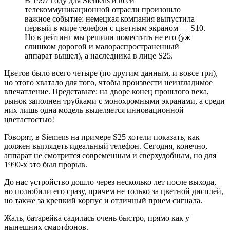
В 1997 году для Siemens и всей
телекоммуникационной отрасли произошло
важное событие: немецкая компания выпустила
первый в мире телефон с цветным экраном — S10.
Но в рейтинг мы решили поместить не его (уж
слишком дорогой и малораспространенный
аппарат вышел), а наследника в лице S25.
Цветов было всего четыре (по другим данным, и вовсе три),
но этого хватало для того, чтобы произвести неизгладимое
впечатление. Представьте: на дворе конец прошлого века,
рынок заполнен трубками с монохромными экранами, а среди
них лишь одна модель выделяется инновационной
цветастостью!
Говорят, в Siemens на примере S25 хотели показать, как
должен выглядеть идеальный телефон. Сегодня, конечно,
аппарат не смотрится современным и сверхудобным, но для
1990-х это был прорыв.
До нас устройство дошло через несколько лет после выхода,
но полюбили его сразу, причем не только за цветной дисплей,
но также за крепкий корпус и отличный прием сигнала.
Жаль, батарейка садилась очень быстро, прямо как у
нынешних смартфонов.