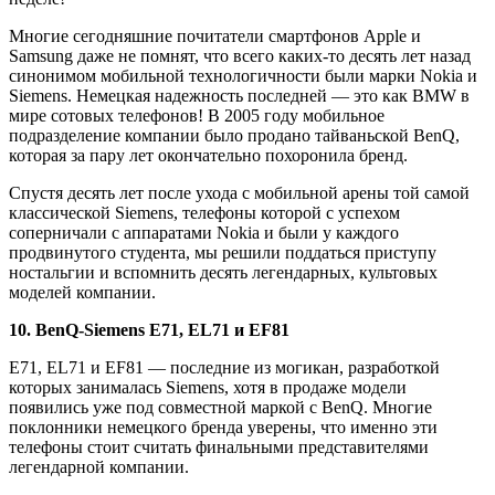
Многие сегодняшние почитатели смартфонов Apple и
Samsung даже не помнят, что всего каких-то десять лет назад
синонимом мобильной технологичности были марки Nokia и
Siemens. Немецкая надежность последней — это как BMW в
мире сотовых телефонов! В 2005 году мобильное
подразделение компании было продано тайваньской BenQ,
которая за пару лет окончательно похоронила бренд.
Спустя десять лет после ухода с мобильной арены той самой
классической Siemens, телефоны которой с успехом
соперничали с аппаратами Nokia и были у каждого
продвинутого студента, мы решили поддаться приступу
ностальгии и вспомнить десять легендарных, культовых
моделей компании.
10. BenQ-Siemens E71, EL71 и EF81
E71, EL71 и EF81 — последние из могикан, разработкой
которых занималась Siemens, хотя в продаже модели
появились уже под совместной маркой с BenQ. Многие
поклонники немецкого бренда уверены, что именно эти
телефоны стоит считать финальными представителями
легендарной компании.