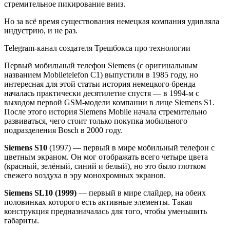
стремительное пикирование вниз.
Но за всё время существования немецкая компания удивляла
индустрию, и не раз.
Telegram-канал создателя Трешбокса про технологии
Первый мобильный телефон Siemens (с оригинальным
названием Mobiletelefon C1) выпустили в 1985 году, но
интересная для этой статьи история немецкого бренда
началась практически десятилетие спустя — в 1994-м с
выходом первой GSM-модели компании в лице Siemens S1.
После этого история Siemens Mobile начала стремительно
развиваться, чего стоит только покупка мобильного
подразделения Bosch в 2000 году.
Siemens S10
(1997) — первый в мире мобильный телефон с
цветным экраном. Он мог отображать всего четыре цвета
(красный, зелёный, синий и белый), но это было глотком
свежего воздуха в эру монохромных экранов.
Siemens SL10 (1999)
— первый в мире слайдер, на обеих
половинках которого есть активные элементы. Такая
конструкция предназначалась для того, чтобы уменьшить
габариты.