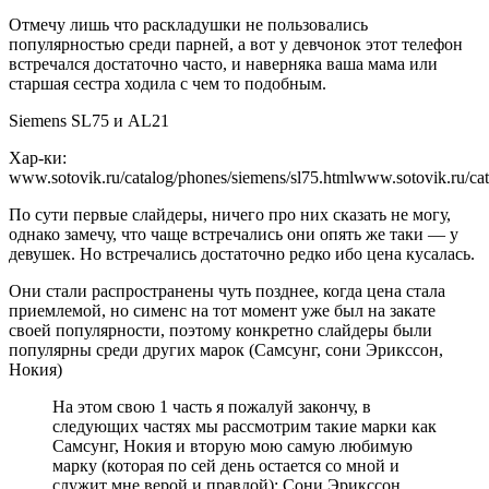
Отмечу лишь что раскладушки не пользовались
популярностью среди парней, а вот у девчонок этот телефон
встречался достаточно часто, и наверняка ваша мама или
старшая сестра ходила с чем то подобным.
Siemens SL75 и AL21
Хар-ки:
www.sotovik.ru/catalog/phones/siemens/sl75.htmlwww.sotovik.ru/cat
По сути первые слайдеры, ничего про них сказать не могу,
однако замечу, что чаще встречались они опять же таки — у
девушек. Но встречались достаточно редко ибо цена кусалась.
Они стали распространены чуть позднее, когда цена стала
приемлемой, но сименс на тот момент уже был на закате
своей популярности, поэтому конкретно слайдеры были
популярны среди других марок (Самсунг, сони Эрикссон,
Нокия)
На этом свою 1 часть я пожалуй закончу, в
следующих частях мы рассмотрим такие марки как
Самсунг, Нокия и вторую мою самую любимую
марку (которая по сей день остается со мной и
служит мне верой и правдой): Сони Эрикссон.