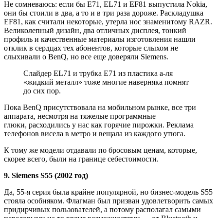
Не сомневаюсь: если бы E71, EL71 и EF81 выпустила Nokia,
они бы стоили в два, а то и в три раза дороже. Раскладушка
EF81, как считали некоторые, утерла нос знаменитому RAZR.
Великолепный дизайн, два отличных дисплея, тонкий
профиль и качественные материалы изготовления нашли
отклик в сердцах тех абонентов, которые слыхом не
слыхивали о BenQ, но все еще доверяли Siemens.
Слайдер EL71 и трубка E71 из пластика а-ля
«жидкий металл» тоже многие наверняка помнят
до сих пор.
Пока BenQ присутствовала на мобильном рынке, все три
аппарата, несмотря на тяжелые программные
глюки, расходились у нас как горячие пирожки. Реклама
телефонов висела в метро и вещала из каждого утюга.
К тому же модели отдавали по бросовым ценам, которые,
скорее всего, были на границе себестоимости.
9. Siemens S55 (2002 год)
Да, 55-я серия была крайне популярной, но бизнес-модель S55
стояла особняком. Флагман был призван удовлетворить самых
придирчивых пользователей, а потому располагал самыми