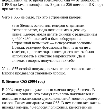
передовыми на то время возможностями — от Bluetooth и
GPRS до Java и полифонии. Экран на 256 цветов и ИК-порт
прилагались.
Чего в S55 не было, так это встроенной камеры.
Зато Siemens оснастила телефон отдельным
фотоаппаратом, подключающимся к девайсу
извне! Камера могла делать снимки с разрешением
до 640×480 пикселей и была оборудована
встроенной вспышкой — невероятная роскошь!
Правда, размером фотомодуль был чуть ли не с
телефон, при этом экран последнего нельзя было
использовать в качестве видоискателя. Да и
снимки, говорят, получались так себе.
У нас S55 особой популярностью не пользовался, зато в
Европе продавался стабильно хорошо.
8. Siemens C65 (2004 год)
В 2004 году кризис уже вовсю маячил перед Siemens. В
компании решили, что смогут привлечь покупателей с
помощью максимально функциональной модели среднего
класса. Таким аппаратом стал C65. В нем появилась какая-
никакая камера, 40-голосая полифония, качественный