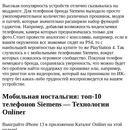
Высокая популярность устройств отлично сказывалась на
моддинге. Для телефонов бренда Siemens выходило просто
умопомрачительное количество различных прошивок, модов
и патчей, которые значительно расширяли набор функций
гаджетов. Например, добавляя возможность видеосъемки
телефонам, камера которых предназначалась только для
фото.Стоит провести аналогию с консолями, например, если в
вашем окружении все знакомые сидят на PS4, то с
наибольшей вероятностью вы купите то же PlayStation 4. Так
случилось и с мобильными телефонами Siemens, вокруг
которых сложилось огромное сообщество. Покупая телефон
немецкого бренда, сохранялась уверенность, что можно будет
без проблем найти поддержку по прошивке или, например,
что рингтон или видеоролик, который вы принимали по ИК-
порту без каких-либо трудностей воспроизведется на вашем
устройстве.
Мобильная ностальгия: топ-10
телефонов Siemens — Технологии
Onlíner
Выиграйте iPhone 13 в приложении Каталог Onlíner на этой
неделе!