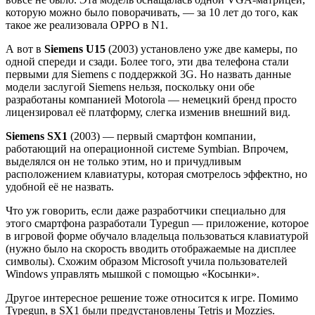
которую можно было поворачивать, — за 10 лет до того, как
такое же реализовала OPPO в N1.
А вот в
Siemens U15
(2003) установлено уже две камеры, по
одной спереди и сзади. Более того, эти два телефона стали
первыми для Siemens с поддержкой 3G. Но назвать данные
модели заслугой Siemens нельзя, поскольку они обе
разработаны компанией Motorola — немецкий бренд просто
лицензировал её платформу, слегка изменив внешний вид.
Siemens SX1
(2003) — первый смартфон компании,
работающий на операционной системе Symbian. Впрочем,
выделялся он не только этим, но и причудливым
расположением клавиатуры, которая смотрелось эффектно, но
удобной её не назвать.
Что уж говорить, если даже разработчики специально для
этого смартфона разработали Typegun — приложение, которое
в игровой форме обучало владельца пользоваться клавиатурой
(нужно было на скорость вводить отображаемые на дисплее
символы). Схожим образом Microsoft учила пользователей
Windows управлять мышкой с помощью «Косынки».
Другое интересное решение тоже относится к игре. Помимо
Typegun, в SX1 были предустановлены Tetris и Mozzies.