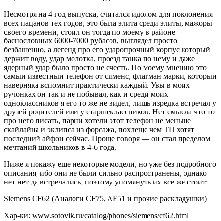
Несмотря на 4 год выпуска, считался идолом для поклонения
всех пацанов тех годов, это была элита среди элиты, мажоры
своего времени, стоил он тогда по моему в районе
баснословных 6000-7000 рубасов, выглядел просто
безбашенно, а легенд про его ударопрочный корпус который
держит воду, удар молотка, проезд танка по нему и даже
ядерный удар было просто не счесть. По моему мнению это
самый известный телефон от сименс, флагман марки, который
наверняка вспомнит практически каждый. Увы в моих
ручонках он так и не побывал, как и среди моих
одноклассников я его то же не видел, лишь изредка встречал у
друзей родителей или у старшеклассников. Нет смысла что то
про него писать, парни хотели этот телефон не меньше
скайлайна и эклипса из форсажа, похлеще чем ТП хотят
последний айфон сейчас. Проще говоря — он стал пределом
мечтаний школьников в 4-6 года.
Ниже я покажу еще некоторые модели, но уже без подробного
описания, ибо они не были сильно распространены, однако
нет нет да встречались, поэтому упомянуть их все же стоит:
Siemens CF62 (Аналоги CF75, AF51 и прочие раскладушки)
Хар-ки: www.sotovik.ru/catalog/phones/siemens/cf62.html