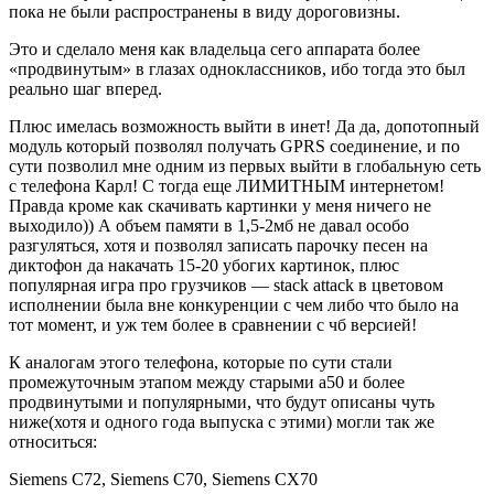
пока не были распространены в виду дороговизны.
Это и сделало меня как владельца сего аппарата более
«продвинутым» в глазах одноклассников, ибо тогда это был
реально шаг вперед.
Плюс имелась возможность выйти в инет! Да да, допотопный
модуль который позволял получать GPRS соединение, и по
сути позволил мне одним из первых выйти в глобальную сеть
с телефона Карл! С тогда еще ЛИМИТНЫМ интернетом!
Правда кроме как скачивать картинки у меня ничего не
выходило)) А объем памяти в 1,5-2мб не давал особо
разгуляться, хотя и позволял записать парочку песен на
диктофон да накачать 15-20 убогих картинок, плюс
популярная игра про грузчиков — stack attack в цветовом
исполнении была вне конкуренции с чем либо что было на
тот момент, и уж тем более в сравнении с чб версией!
К аналогам этого телефона, которые по сути стали
промежуточным этапом между старыми а50 и более
продвинутыми и популярными, что будут описаны чуть
ниже(хотя и одного года выпуска с этими) могли так же
относиться:
Siemens C72, Siemens C70, Siemens CX70