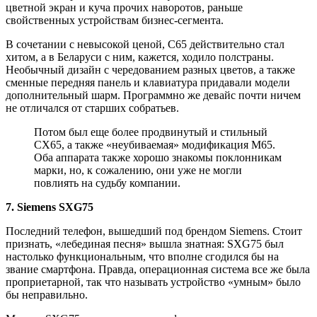
цветной экран и куча прочих наворотов, раньше
свойственных устройствам бизнес-сегмента.
В сочетании с невысокой ценой, C65 действительно стал
хитом, а в Беларуси с ним, кажется, ходило полстраны.
Необычный дизайн с чередованием разных цветов, а также
сменные передняя панель и клавиатура придавали модели
дополнительный шарм. Программно же девайс почти ничем
не отличался от старших собратьев.
Потом был еще более продвинутый и стильный
CX65, а также «неубиваемая» модификация M65.
Оба аппарата также хорошо знакомы поклонникам
марки, но, к сожалению, они уже не могли
повлиять на судьбу компании.
7. Siemens SXG75
Последний телефон, вышедший под брендом Siemens. Стоит
признать, «лебединая песня» вышла знатная: SXG75 был
настолько функциональным, что вполне сгодился бы на
звание смартфона. Правда, операционная система все же была
проприетарной, так что называть устройство «умным» было
бы неправильно.