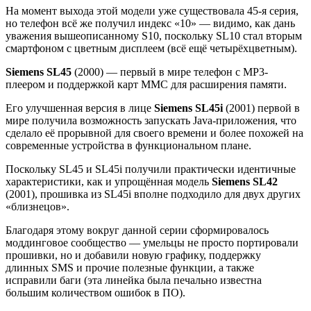
На момент выхода этой модели уже существовала 45-я серия,
но телефон всё же получил индекс «10» — видимо, как дань
уважения вышеописанному S10, поскольку SL10 стал вторым
смартфоном с цветным дисплеем (всё ещё четырёхцветным).
Siemens SL45
(2000) — первый в мире телефон с MP3-
плеером и поддержкой карт MMC для расширения памяти.
Его улучшенная версия в лице
Siemens SL45i
(2001) первой в
мире получила возможность запускать Java-приложения, что
сделало её прорывной для своего времени и более похожей на
современные устройства в функциональном плане.
Поскольку SL45 и SL45i получили практически идентичные
характеристики, как и упрощённая модель
Siemens SL42
(2001), прошивка из SL45i вполне подходило для двух других
«близнецов».
Благодаря этому вокруг данной серии сформировалось
моддинговое сообщество — умельцы не просто портировали
прошивки, но и добавили новую графику, поддержку
длинных SMS и прочие полезные функции, а также
исправили баги (эта линейка была печально известна
большим количеством ошибок в ПО).