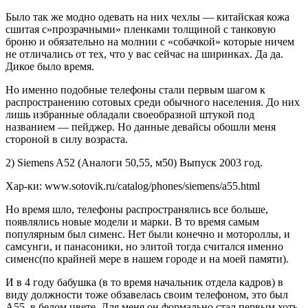
Было так же модно одевать на них чехлы — китайская кожа
сшитая с»прозрачными» пленками толщиной с танковую
броню и обязательно на молнии с «собачкой» которые ничем
не отличались от тех, что у вас сейчас на ширинках. Да да.
Дикое было время.
Но именно подобные телефоны стали первым шагом к
распространению сотовых среди обычного населения. До них
лишь избранные обладали своеобразной штукой под
названием — пейджер. Но данные девайсы обошли меня
стороной в силу возраста.
2) Siemens A52 (Аналоги 50,55, м50) Выпуск 2003 год.
Хар-ки: www.sotovik.ru/catalog/phones/siemens/a55.html
Но время шло, телефоны распространялись все больше,
появлялись новые модели и марки. В то время самым
популярным был сименс. Нет были конечно и мотороллы, и
самсунги, и панасоники, но элитой тогда считался именно
сименс(по крайней мере в нашем городе и на моей памяти).
И в 4 году бабушка (в то время начальник отдела кадров) в
виду должности тоже обзавелась своим телефоном, это был
А55, в белом цвете. Для меня он формально стал первым хоть