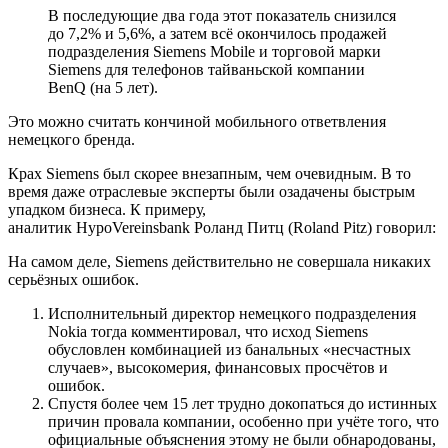
В последующие два года этот показатель снизился
до 7,2% и 5,6%, а затем всё окончилось продажей
подразделения Siemens Mobile и торговой марки
Siemens для телефонов тайваньской компании
BenQ (на 5 лет).
Это можно считать кончиной мобильного ответвления
немецкого бренда.
Крах Siemens был скорее внезапным, чем очевидным. В то
время даже отраслевые эксперты были озадачены быстрым
упадком бизнеса. К примеру,
аналитик HypoVereinsbank Роланд Питц (Roland Pitz) говорил:
На самом деле, Siemens действительно не совершала никаких
серьёзных ошибок.
Исполнительный директор немецкого подразделения
Nokia тогда комментировал, что исход Siemens
обусловлен комбинацией из банальных «несчастных
случаев», высокомерия, финансовых просчётов и
ошибок.
Спустя более чем 15 лет трудно докопаться до истинных
причин провала компании, особенно при учёте того, что
официальные объяснения этому не были обнародованы,