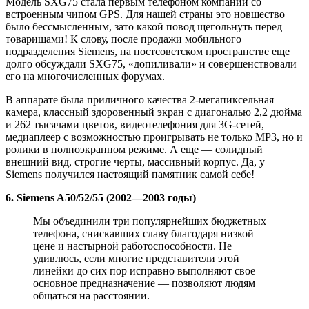
Модель SXG75 стала первым телефоном компании со
встроенным чипом GPS. Для нашей страны это новшество
было бессмысленным, зато какой повод щегольнуть перед
товарищами! К слову, после продажи мобильного
подразделения Siemens, на постсоветском пространстве еще
долго обсуждали SXG75, «допиливали» и совершенствовали
его на многочисленных форумах.
В аппарате была приличного качества 2-мегапиксельная
камера, классный здоровенный экран с диагональю 2,2 дюйма
и 262 тысячами цветов, видеотелефония для 3G-сетей,
медиаплеер с возможностью проигрывать не только MP3, но и
ролики в полноэкранном режиме. А еще — солидный
внешний вид, строгие черты, массивный корпус. Да, у
Siemens получился настоящий памятник самой себе!
6. Siemens A50/52/55 (2002—2003 годы)
Мы объединили три популярнейших бюджетных
телефона, снискавших славу благодаря низкой
цене и настырной работоспособности. Не
удивлюсь, если многие представители этой
линейки до сих пор исправно выполняют свое
основное предназначение — позволяют людям
общаться на расстоянии.