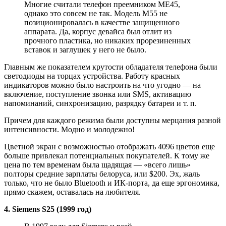
Многие считали телефон преемником ME45,
однако это совсем не так. Модель M55 не
позиционировалась в качестве защищенного
аппарата. Да, корпус девайса был отлит из
прочного пластика, но никаких прорезиненных
вставок и заглушек у него не было.
Главным же показателем крутости обладателя телефона были
светодиоды на торцах устройства. Работу красных
индикаторов можно было настроить на что угодно — на
включение, поступление звонка или SMS, активацию
напоминаний, синхронизацию, разрядку батареи и т. п.
Причем для каждого режима были доступны мерцания разной
интенсивности. Модно и молодежно!
Цветной экран с возможностью отображать 4096 цветов еще
больше привлекал потенциальных покупателей. К тому же
цена по тем временам была щадящая — «всего лишь»
полторы средние зарплаты белоруса, или $200. Эх, жаль
только, что не было Bluetooth и ИК-порта, да еще эргономика,
прямо скажем, оставалась на любителя.
4. Siemens S25 (1999 год)