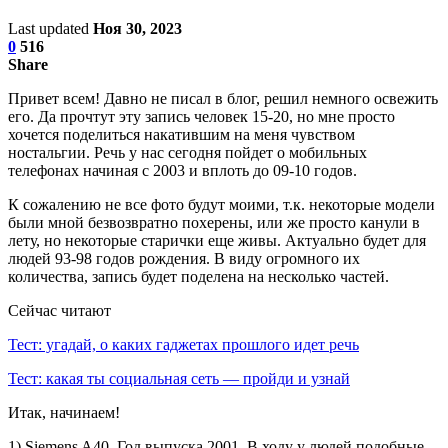
Last updated
Ноя 30, 2023
0
516
Share
Привет всем! Давно не писал в блог, решил немного освежить
его. Да прочтут эту запись человек 15-20, но мне просто
хочется поделиться накатившим на меня чувством
ностальгии. Речь у нас сегодня пойдет о мобильных
телефонах начиная с 2003 и вплоть до 09-10 годов.
К сожалению не все фото будут моими, т.к. некоторые модели
были мной безвозвратно похерены, или же просто канули в
лету, но некоторые старички еще живы. Актуально будет для
людей 93-98 годов рождения. В виду огромного их
количества, запись будет поделена на несколько частей.
Сейчас читают
Тест: угадай, о каких гаджетах прошлого идет речь
Тест: какая ты социальная сеть — пройди и узнай
Итак, начинаем!
1) Siemens A40. Год выпуска 2001. В ходу у людей подобные