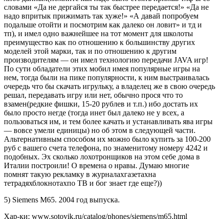
словами «Да не дергайся ты так быстрее передается!» «Да не
надо впритык прижимать так хуже!» «А давай попробуем
подальше отойти и посмотрим как далеко он ловит» и тд и
тп), и имел одно важнейшее на тот момент для школоты
преимущество как по отношению к большинству других
моделей этой марки, так и по отношению к другим
производителям — он имел технологию передачи JAVA игр!
По сути обладатели этих мобил имея популярные игры на
нем, тогда были на пике популярности, к ним выстраивалась
очередь что бы скачать игрульку, а владелец же в свою очередь
решал, передавать игру или нет, обычно прося что то
взамен(редкие фишки, 15-20 рублев и т.п.) ибо достать их
было просто негде (тогда инет был далеко не у всех, а
пользоваться им, и тем более качать и устанавливать ява игры
— вовсе умели единицы) но об этом в следующей части.
Альтернативным способом их можно было купить за 100-200
руб с вашего счета телефона, по знаменитому номеру 4242 и
подобных. Эх сколько лохотронщиков на этом себе дома в
Италии построили! О времена о нравы. Думаю многие
помнят такую рекламку в журналахгазетахна
тетрадяхблокнотахпо ТВ и бог знает где еще?))
5) Siemens M65. 2004 год выпуска.
Хар-ки: www.sotovik.ru/catalog/phones/siemens/m65.html