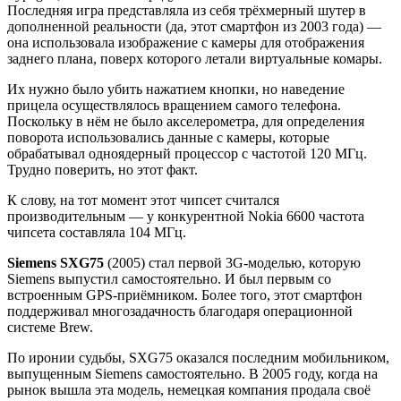
Последняя игра представляла из себя трёхмерный шутер в
дополненной реальности (да, этот смартфон из 2003 года) —
она использовала изображение с камеры для отображения
заднего плана, поверх которого летали виртуальные комары.
Их нужно было убить нажатием кнопки, но наведение
прицела осуществлялось вращением самого телефона.
Поскольку в нём не было акселерометра, для определения
поворота использовались данные с камеры, которые
обрабатывал одноядерный процессор с частотой 120 МГц.
Трудно поверить, но этот факт.
К слову, на тот момент этот чипсет считался
производительным — у конкурентной Nokia 6600 частота
чипсета составляла 104 МГц.
Siemens SXG75
(2005) стал первой 3G-моделью, которую
Siemens выпустил самостоятельно. И был первым со
встроенным GPS-приёмником. Более того, этот смартфон
поддерживал многозадачность благодаря операционной
системе Brew.
По иронии судьбы, SXG75 оказался последним мобильником,
выпущенным Siemens самостоятельно. В 2005 году, когда на
рынок вышла эта модель, немецкая компания продала своё