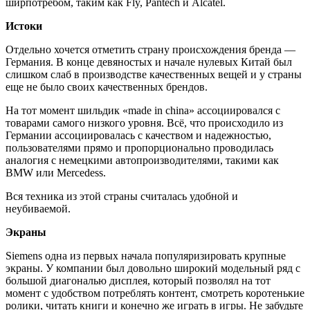
ширпотребом, таким как Fly, Pantech и Alcatel.
Истоки
Отдельно хочется отметить страну происхождения бренда —
Германия. В конце девяностых и начале нулевых Китай был
слишком слаб в производстве качественных вещей и у страны
еще не было своих качественных брендов.
На тот момент шильдик «made in china» ассоциировался с
товарами самого низкого уровня. Всё, что происходило из
Германии ассоциировалась с качеством и надежностью,
пользователями прямо и пропорционально проводилась
аналогия с немецкими автопроизводителями, такими как
BMW или Mercedess.
Вся техника из этой страны считалась удобной и
неубиваемой.
Экраны
Siemens одна из первых начала популяризировать крупные
экраны. У компании был довольно широкий модельный ряд с
большой диагональю дисплея, который позволял на тот
момент с удобством потреблять контент, смотреть коротенькие
ролики, читать книги и конечно же играть в игры. Не забудьте