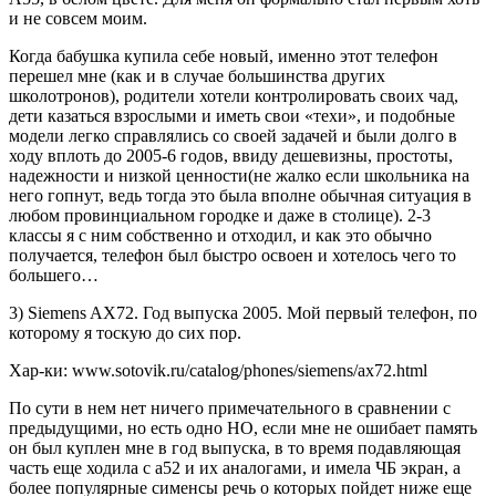
и не совсем моим.
Когда бабушка купила себе новый, именно этот телефон
перешел мне (как и в случае большинства других
школотронов), родители хотели контролировать своих чад,
дети казаться взрослыми и иметь свои «техи», и подобные
модели легко справлялись со своей задачей и были долго в
ходу вплоть до 2005-6 годов, ввиду дешевизны, простоты,
надежности и низкой ценности(не жалко если школьника на
него гопнут, ведь тогда это была вполне обычная ситуация в
любом провинциальном городке и даже в столице). 2-3
классы я с ним собственно и отходил, и как это обычно
получается, телефон был быстро освоен и хотелось чего то
большего…
3) Siemens AX72. Год выпуска 2005. Мой первый телефон, по
которому я тоскую до сих пор.
Хар-ки: www.sotovik.ru/catalog/phones/siemens/ax72.html
По сути в нем нет ничего примечательного в сравнении с
предыдущими, но есть одно НО, если мне не ошибает память
он был куплен мне в год выпуска, в то время подавляющая
часть еще ходила с а52 и их аналогами, и имела ЧБ экран, а
более популярные сименсы речь о которых пойдет ниже еще