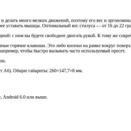
ть и делать много мелких движений, поэтому его вес и эргоном
трее уставать мышцы. Оптимальный вес стилуса — от 16 до 22 г
й: с ним вы будете свободнее двигать рукой. К тому же соврем
енные горячие клавиши. Это либо кнопки на рамке вокруг повер
пример, чтобы быстро вызывать часто используемый пресет.
ии.
т А6). Общие габариты: 260×147,7×8 мм.
 Android 6.0 или выше.