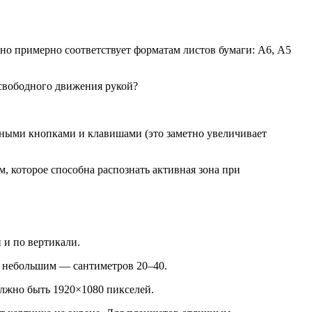
оно примерно соответствует форматам листов бумаги: А6, А5
 свободного движения рукой?
льными кнопками и клавишами (это заметно увеличивает
м, которое способна распознать активная зона при
 и по вертикали.
дет небольшим — сантиметров 20–40.
лжно быть 1920×1080 пикселей.