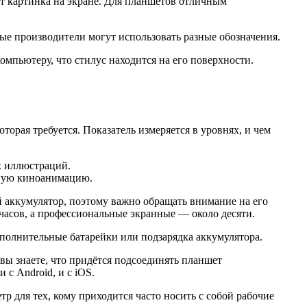
дет картинка на экране. Для планшетов отличным
азные производители могут использовать разные обозначения.
омпьютеру, что стилус находится на его поверхности.
торая требуется. Показатель измеряется в уровнях, и чем
х иллюстраций.
ьную киноанимацию.
й аккумулятор, поэтому важно обращать внимание на его
 часов, а профессиональные экранные — около десяти.
олнительные батарейки или подзарядка аккумулятора.
ы знаете, что придётся подсоединять планшет
с Android, и с iOS.
р для тех, кому приходится часто носить с собой рабочие