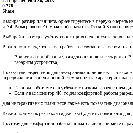
Last updated
Ноя 30, 2023
0
278
Share
Выбирая размер планшета, ориентируйтесь в первую очередь н
и А4. Размер около А6 может обозначаться буквой S или слово
Выбирайте размер с учётом своих привычек: рисуете ли вы на
Важно понимать, что размер работы не связан с размером пла
Вокруг активной зоны у каждого планшета есть рамка. В
габариты устройства).
Показатель разрешения для безэкранных планшетов — это характ
передвижении стилуса по ней. Чем выше эта характеристика, те
Если вы работаете с ноутбуком с низким разрешением дисп
Если у вас монитор 4K, то для комфортной работы разре
Для интерактивных планшетов также есть показатель диагонал
Важно понимать: раз такой гаджет вы будете использовать для 
Поэтому для комфортной работы внимательно выбирайте парам