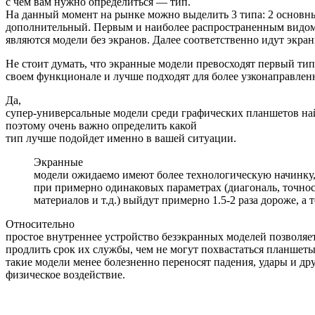
с чем вам нужно определиться — тип.
На данный момент на рынке можно выделить 3 типа: 2 основн
дополнительный. Первым и наиболее распространенным видом
являются модели без экранов. Далее соответственно идут экра
Не стоит думать, что экранные модели превосходят первый тип
своем функционале и лучше подходят для более узконаправленн
Да,
супер-универсальные модели среди графических планшетов на
поэтому очень важно определить какой
тип лучше подойдет именно в вашей ситуации.
Экранные
модели ожидаемо имеют более технологическую начинку,
при примерно одинаковых параметрах (диагональ, точност
материалов и т.д.) выйдут примерно 1.5-2 раза дороже, а т
Относительно
простое внутреннее устройство безэкранных моделей позволяе
продлить срок их службы, чем не могут похвастаться планшеты
такие модели менее болезненно переносят падения, удары и др
физическое воздействие.