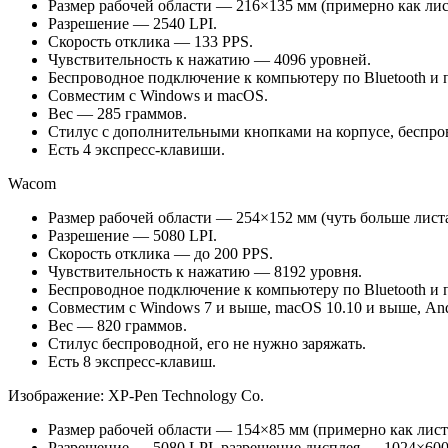
Размер рабочей области — 216×135 мм (примерно как лис
Разрешение — 2540 LPI.
Скорость отклика — 133 PPS.
Чувствительность к нажатию — 4096 уровней.
Беспроводное подключение к компьютеру по Bluetooth и 
Совместим с Windows и macOS.
Вес — 285 граммов.
Стилус с дополнительными кнопками на корпусе, беспров
Есть 4 экспресс-клавиши.
Wacom
Размер рабочей области — 254×152 мм (чуть больше лист
Разрешение — 5080 LPI.
Скорость отклика — до 200 PPS.
Чувствительность к нажатию — 8192 уровня.
Беспроводное подключение к компьютеру по Bluetooth и 
Совместим с Windows 7 и выше, macOS 10.10 и выше, Andr
Вес — 820 граммов.
Стилус беспроводной, его не нужно заряжать.
Есть 8 экспресс-клавиш.
Изображение: XP-Pen Technology Co.
Размер рабочей области — 154×85 мм (примерно как лист
Разрешение — 5080 LPI, разрешение дисплея — 1024×600