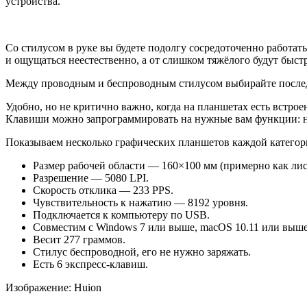
устройства.
Со стилусом в руке вы будете подолгу сосредоточенно работа
и ощущаться неестественно, а от слишком тяжёлого будут быс
Между проводным и беспроводным стилусом выбирайте последни
Удобно, но не критично важно, когда на планшетах есть встро
Клавиши можно запрограммировать на нужные вам функции: на
Показываем несколько графических планшетов каждой категор
Размер рабочей области — 160×100 мм (примерно как лис
Разрешение — 5080 LPI.
Скорость отклика — 233 PPS.
Чувствительность к нажатию — 8192 уровня.
Подключается к компьютеру по USB.
Совместим с Windows 7 или выше, macOS 10.11 или выше,
Весит 277 граммов.
Стилус беспроводной, его не нужно заряжать.
Есть 6 экспресс-клавиш.
Изображение: Huion