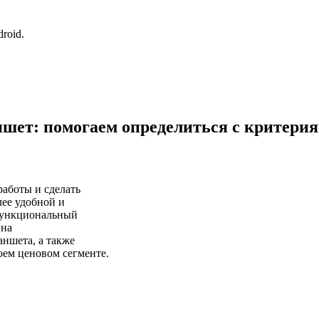
roid.
шет: помогаем определиться с критерия
работы и сделать
лее удобной и
 функциональный
 на
аншета, а также
оем ценовом сегменте.