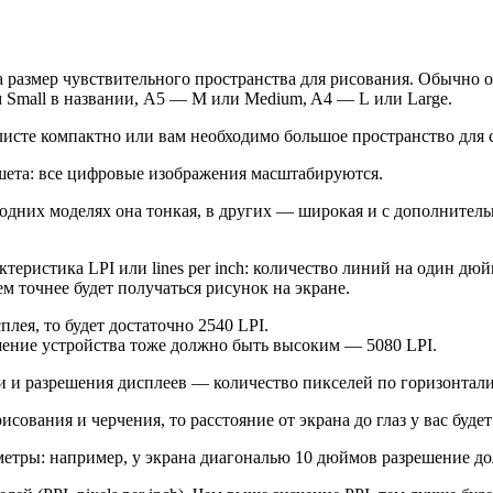
а размер чувствительного пространства для рисования. Обычно 
м Small в названии, А5 — M или Medium, A4 — L или Large.
 листе компактно или вам необходимо большое пространство для
ншета: все цифровые изображения масштабируются.
 одних моделях она тонкая, в других — широкая и с дополните
еристика LPI или lines per inch: количество линий на один дюй
м точнее будет получаться рисунок на экране.
лея, то будет достаточно 2540 LPI.
шение устройства тоже должно быть высоким — 5080 LPI.
и и разрешения дисплеев — количество пикселей по горизонтали
рисования и черчения, то расстояние от экрана до глаз у вас бу
етры: например, у экрана диагональю 10 дюймов разрешение до