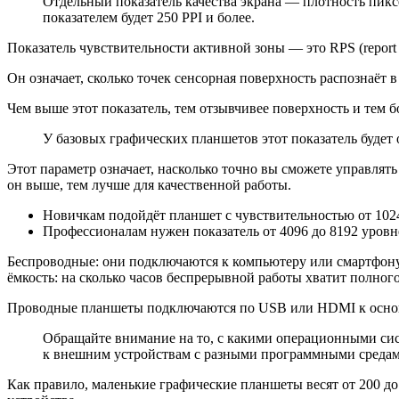
Отдельный показатель качества экрана — плотность пиксел
показателем будет 250 PPI и более.
Показатель чувствительности активной зоны — это RPS (report pe
Он означает, сколько точек сенсорная поверхность распознаёт 
Чем выше этот показатель, тем отзывчивее поверхность и тем 
У базовых графических планшетов этот показатель будет 
Этот параметр означает, насколько точно вы сможете управлять
он выше, тем лучше для качественной работы.
Новичкам подойдёт планшет с чувствительностью от 1024
Профессионалам нужен показатель от 4096 до 8192 уровн
Беспроводные: они подключаются к компьютеру или смартфону 
ёмкость: на сколько часов беспрерывной работы хватит полног
Проводные планшеты подключаются по USB или HDMI к основн
Обращайте внимание на то, с какими операционными сис
к внешним устройствам с разными программными средами, 
Как правило, маленькие графические планшеты весят от 200 до