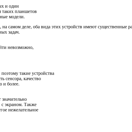
ых и один
 таких планшетов
нные модели.
, на самом деле, оба вида этих устройств имеют существенные р
ых задач.
йти невозможно,
 поэтому такие устройства
ь сенсора, качество
о и более.
т значительно
 с экраном. Также
угое нежелательное