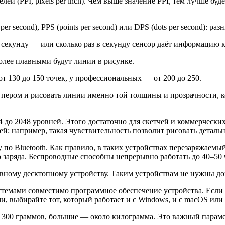
ей (PPI, pixels per inch). Чем выше значение PPI, тем лучше бу
r second), PPS (points per second) или DPS (dots per second): р
в секунду — или сколько раз в секунду сенсор даёт информацию к
более плавными будут линии в рисунке.
от 130 до 150 точек, у профессиональных — от 200 до 250.
 пером и рисовать линии именно той толщины и прозрачности, ко
 до 2048 уровней. Этого достаточно для скетчей и коммерчески
ей: например, такая чувствительность позволит рисовать детал
по Bluetooth. Как правило, в таких устройствах перезаряжаемы
о заряда. Беспроводные способны непрерывно работать до 40–50
ому десктопному устройству. Таким устройствам не нужны доп
темами совместимо программное обеспечение устройства. Если в
выбирайте тот, который работает и с Windows, и с macOS или и 
 300 граммов, большие — около килограмма. Это важный парамет