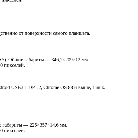
дственно от поверхности самого планшета.
А5). Общие габариты — 346,2×209×12 мм.
0 пикселей.
roid USB3.1 DP1.2, Chrome OS 88 и выше, Linux.
е габариты — 225×357×14,6 мм.
0 пикселей.