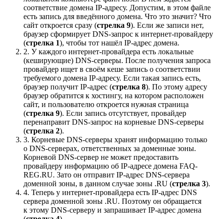
соответствие домена IP-адресу. Допустим, в этом файлe
есть запись для введённого домена. Что это значит? Что
сайт откроется сразу (
стрелка 9
). Если же записи нет,
браузер сформирует DNS-запрос к интернет-провайдеру
(
стрелка 1
), чтобы тот нашёл IP-адрес домена.
2. У каждого интернет-провайдера есть локальные
(кеширующие) DNS-серверы. После получения запроса
провайдер ищет в своём кеше запись о соответствии
требуемого домена IP-адресу. Если такая запись есть,
браузер получит IP-адрес (
стрелка 8
). По этому адресу
браузер обратится к хостингу, на котором расположен
сайт, и пользователю откроется нужная страница
(
стрелка 9
). Если запись отсутствует, провайдер
перенаправит DNS-запрос на корневые DNS-серверы
(
стрелка 2
).
3. Корневые DNS-серверы хранят информацию только
о DNS-серверах, ответственных за доменные зоны.
Корневой DNS-сервер не может предоставить
провайдеру информацию об IP-адресе домена FAQ-
REG.RU. Зато он отправит IP-адрес DNS-сервера
доменной зоны, в данном случае зоны .RU (
стрелка 3
).
4. Теперь у интернет-провайдера есть IP-адрес DNS
сервера доменной зоны .RU. Поэтому он обращается
к этому DNS-серверу и запрашивает IP-адрес домена
(
стрелка 4
).