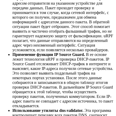
адресом отправителя на указанном устройстве для
передачи данных. Пакет проходит проверку и
принимается в том случае, когда сетевой интерфейс, с
которого он получен, предназначен для обмена
информацией с адресатом данного пакета. В обратной
ситуации пакет будет отброшен. Этот способ помогает
выявить и частично отобрать фальшивый трафик, но не
гарантирует надежную защиту от фальсификации. uRPF
полагает, что данные отправляются на определенный
адрес через неизменный интерфейс. Ситуация
усложняется, если появляется несколько провайдеров.
Применение функции IP Source Guard.
В ее основе
лежит технология uRPF и проверка DHCP-пакетов. IP
Source Guard отслеживает DHCP-трафик в интернете и
выясняет, какие IP-адреса получили сетевые устройства.
Это позволяет выявить поддельный трафик на
некоторых портах установки. После этого данные
собираются и записываются в общую таблицу итогов
проверки DHCP-пакетов. В дальнейшем IP Source Guard
обращается к этой таблице, чтобы осуществить
проверку пакетов, полученных коммутатором. Если IP-
адрес пакета не совпадает с адресом источника, то пакет
откладывается.
Использование утилиты dns-validator.
Эта программа
контролирует передачу всех пакетов DNS, соотносит