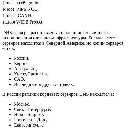
j.root
VeriSign, Inc.
k.root
RIPE NCC
l.root
ICANN
m.root
WIDE Project
DNS-серверы расположены согласно интенсивности
использования интернет-инфраструктуры. Больше всего
серверов находится в Северной Америке, но копии серверов
есть в:
России,
Европе,
Австралии,
Китае, Бразилии,
ОАЭ,
Исландии и в других странах.
В России реплики корневых серверов DNS находятся в:
Москве,
Санкт-Петербурге,
Новосибирске,
Ростове-на-Дону,
Екатеринбурге.