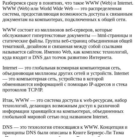
Разберемся сразу в понятиях, что такое WWW (Web) и Internet.
WWW (Web) или World Wide Web — это распределенная
система, предоставляющая возможность доступа к связанным
документам на компьютерах, подключенных к общей сети.
WWW состоит из миллионов веб-серверов, которые
обслуживают гипертекстовые документы — html-страницы и
статические файлы. Группа веб-страниц объединенная общей
тематикой, дизайном и связанная между собой ссылками
называется сайтом. Именно Web, как комплекс технологий,
куда входит и DNS дал толчок развитию Интернета.
Internet — это глобальная всемирная компьютерная сеть,
объединяющая миллионы других сетей и устройств. Internet
— это компьютерная сеть, устройства в которой
обмениваются информацией с помощью IP-адресов и стека
протоколов TCP/IP.
Итак, WWW — это система доступа к web-ресурсам, набор
технологий, делающих возможным доступ к различной
информации хранящейся на компьютерах, объединенных
глобальной мировой сетью под названием Internet.
DNS — это технология относящаяся к WWW. Концепция и
принципы DNS были описаны в Книге Бернерс-Ли Тима