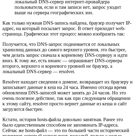
локальный DNS-сервер интернет-провайдера
пользователя, если и там записи нет, запрос уходит
выше на сервера географических зон.
Как только нужная DNS-запись найдена, браузер получает IP-
адрес, на который посылает запрос. В ответ приходит web-
страница. Графически этот процесс можно изобразить так:
Получается, что DNS-запрос поднимается от локальных
хранилищ данных до самого верхнего уровня, это быстрее,
чем делать запрос сначала к корневому DNS-серверу и идти
вниз. К тому же, есть нюанс — опрашивает DNS-сервера
второго, верхнего и корневого уровней не браузер, а
локальный DNS-сервер — resolver.
Resolver находит сведения о домене, возвращает их браузеру и
записывает данные в кеш на 24 часа. Именно отсюда время
обновления DNS-записей может занять до 24 часов. Но это
очень полезное действие, так как при следующем обращении
к этому сайту, resolver просто вернет данные из кеша и сайт
загрузится быстрее.
Кстати, история hosts-файла довольно занятная. Ранее это
было единственным способом не запоминать IP-адреса.
Сейчас же hosts-файл — это по большей части исторический
рудимент, который используют, пожалуй, только с целью