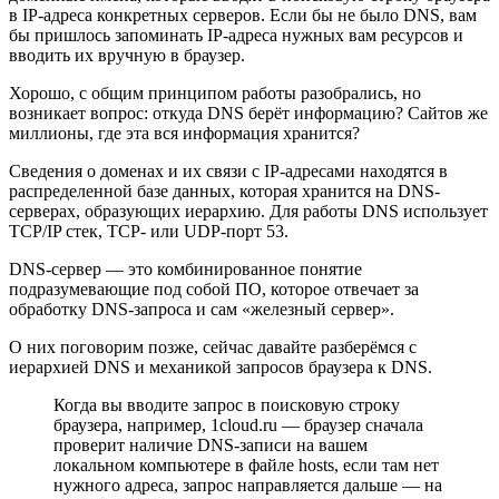
в IP-адреса конкретных серверов. Если бы не было DNS, вам
бы пришлось запоминать IP-адреса нужных вам ресурсов и
вводить их вручную в браузер.
Хорошо, с общим принципом работы разобрались, но
возникает вопрос: откуда DNS берёт информацию? Сайтов же
миллионы, где эта вся информация хранится?
Сведения о доменах и их связи с IP-адресами находятся в
распределенной базе данных, которая хранится на DNS-
серверах, образующих иерархию. Для работы DNS использует
TCP/IP стек, TCP- или UDP-порт 53.
DNS-сервер — это комбинированное понятие
подразумевающие под собой ПО, которое отвечает за
обработку DNS-запроса и сам «железный сервер».
О них поговорим позже, сейчас давайте разберёмся с
иерархией DNS и механикой запросов браузера к DNS.
Когда вы вводите запрос в поисковую строку
браузера, например, 1cloud.ru — браузер сначала
проверит наличие DNS-записи на вашем
локальном компьютере в файле hosts, если там нет
нужного адреса, запрос направляется дальше — на