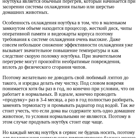
ноутбука является обычный перегрев, который начинается при
засорении системы охлаждения пылью или шерстью
домашних животных.
Особенность охлаждения ноутбука в том, что в маленьком
замкнутом объеме находится процессор, жесткий диск, чипы
оперативной памяти и видеокарты корпуса поэтому
требования к системе охлаждения очень высокие. Даже
совсем небольшое снижение эффективности охлаждения уже
вызывает значительное повышение температуры и как
следствие скорую поломку ноутбука. При значительном
перегреве могут произойти необратимые повреждения,
вплоть до физического сгорания чипов.
Поэтому желательно не доводить свой любимый лэптоп до
такого, и изредка делать ему чистку. Под словом вовремя
понимается хотя бы раз в год, но конечно при условии, что он
работает в нормальных. В идеале, конечно проводить
«продувку» раз в 3-4 месяца, а раз в год полностью разбирать,
заменять термопасту и промывать радиатор под водой. Так же
стоит учесть, что если дома вы содержите хоть одно домашнее
животное, то условия нормальными не являются. Поэтому в
этом случае продувать ноутбук стоит еще чаще.
Но каждый месяц ноутбук в сервис не будешь носить, поэтому
для поддержания нормального температурного баланса можно