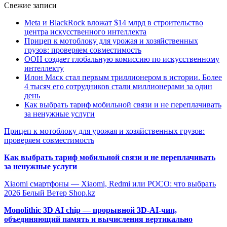
Свежие записи
Meta и BlackRock вложат $14 млрд в строительство
центра искусственного интеллекта
Прицеп к мотоблоку для урожая и хозяйственных
грузов: проверяем совместимость
ООН создает глобальную комиссию по искусственному
интеллекту
Илон Маск стал первым триллионером в истории. Более
4 тысяч его сотрудников стали миллионерами за один
день
Как выбрать тариф мобильной связи и не переплачивать
за ненужные услуги
Прицеп к мотоблоку для урожая и хозяйственных грузов:
проверяем совместимость
Как выбрать тариф мобильной связи и не переплачивать
за ненужные услуги
Xiaomi смартфоны — Xiaomi, Redmi или POCO: что выбрать
2026 Белый Ветер Shop.kz
Monolithic 3D AI chip — прорывной 3D-AI-чип,
объединяющий память и вычисления вертикально