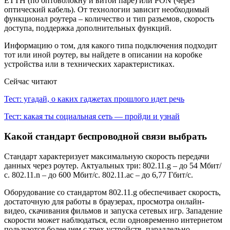
ETTH (по оптоволокну и витой паре) или PON (через
оптический кабель). От технологии зависит необходимый
функционал роутера – количество и тип разъемов, скорость
доступа, поддержка дополнительных функций.
Информацию о том, для какого типа подключения подходит
тот или иной роутер, вы найдете в описании на коробке
устройства или в технических характеристиках.
Сейчас читают
Тест: угадай, о каких гаджетах прошлого идет речь
Тест: какая ты социальная сеть — пройди и узнай
Какой стандарт беспроводной связи выбрать
Стандарт характеризует максимальную скорость передачи
данных через роутер. Актуальных три: 802.11.g – до 54 Мбит/
с. 802.11.n – до 600 Мбит/с. 802.11.ac – до 6,77 Гбит/с.
Оборудование со стандартом 802.11.g обеспечивает скорость,
достаточную для работы в браузерах, просмотра онлайн-
видео, скачивания фильмов и запуска сетевых игр. Западение
скорости может наблюдаться, если одновременно интернетом
пользуются более чем с трех устройств, параллельно