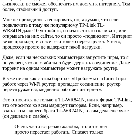
физически не сможет обеспечить им доступ к интернету. Тем
более, стабильный доступ.
Мне не приходилось тестировать, но, я думаю, что если
подключить к тому же популярному TP-Link TL-
WR841N даже 10 устройств, и начать что-то скачивать, или
открывать на них сайты, то он просто «подвиснет». Интернет
везде пропадет, и спасет его только перезагрузка. У него,
процессор просто не выдержит такой нагрузки.
Даже, если на нескольких компьютерах запустить игры, то я
не уверен, что он стабильно будет держать соединение. Даже
торрент на одном компьютере может нагружать роутер.
Я уже писал как с этим бороться «Проблемы с uTorrent при
работе через Wi-Fi роутер: пропадает соединение, роутер
перезагружается, медленно работает интернет«.
Это относится не только к TL-WR841N, или к фирме TP-Link,
это относится ко всем маршрутизаторам. Если, например,
взять его младшего брата TL-WR741N, то там дела еще хуже
(он дешевле и слабее).
Очень часто встречаю жалобы, что интернет
просто перестает работать. Спасает только