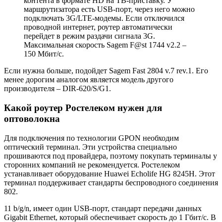
контента в формате HD на ТВ-приставку. У
маршрутизатора есть USB-порт, через него можно
подключать 3G/LTE-модемы. Если отключился
проводной интернет, роутер автоматически
перейдет в режим раздачи сигнала 3G.
Максимальная скорость Sagem F@st 1744 v2.2 –
150 Мбит/с.
Если нужна больше, подойдет Sagem Fast 2804 v.7 rev.1. Его
менее дорогим аналогом является модель другого
производителя – DIR-620/S/G1.
Какой роутер Ростелеком нужен для
оптоволокна
Для подключения по технологии GPON необходим
оптический терминал. Эти устройства специально
прошиваются под провайдера, поэтому покупать терминалы у
сторонних компаний не рекомендуется. Ростелеком
устанавливает оборудование Huawei Echolife HG 8245H. Этот
терминал поддерживает стандарты беспроводного соединения
802.
11 b/g/n, имеет один USB-порт, стандарт передачи данных
Gigabit Ethernet, который обеспечивает скорость до 1 Гбит/с. В