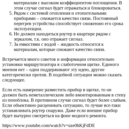
материалам с высоким коэффициентом поглощения. В
этом случае сигнал будет отражаться и блокироваться.
Рядом с системой отопления и отопительными
приборами – снижается качество связи. Постоянный
перегрев устройства способствует снижению его срока
эксплуатации.
Не должен находиться роутер в квартире рядом с
зеркалом, т.к. оно отражает сигнал.
За емкостями с водой – жидкость относится к
материалам, которые снижают качество связи.
Встречается много советов и информации относительно
установки маршрутизатора в слаботочном щитке. Единого
мнения нет – одни поддерживают эту идею, другие
категорически против. В подобной ситуации можно сказать
следующее.
Если есть намерение разместить прибор в щитке, то он
должен быть неметаллическим либо вмонтированным в стену
из пеноблока. В противном случае сигнал будет более слабым.
Если объективно расценивать ситуацию, то лучше все-таки
устанавливать роутер снаружи. Даже если внешне прибор
будет вычурно смотреться на фоне модного ремонта.
https://www.youtube.com/watch?v=uze0hKjFdDE