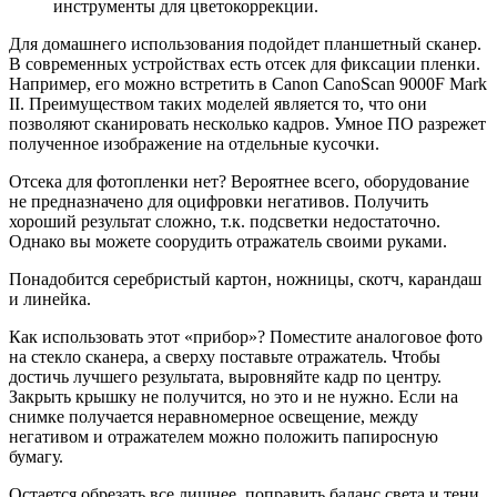
инструменты для цветокоррекции.
Для домашнего использования подойдет планшетный сканер.
В современных устройствах есть отсек для фиксации пленки.
Например, его можно встретить в Canon CanoScan 9000F Mark
II. Преимуществом таких моделей является то, что они
позволяют сканировать несколько кадров. Умное ПО разрежет
полученное изображение на отдельные кусочки.
Отсека для фотопленки нет? Вероятнее всего, оборудование
не предназначено для оцифровки негативов. Получить
хороший результат сложно, т.к. подсветки недостаточно.
Однако вы можете соорудить отражатель своими руками.
Понадобится серебристый картон, ножницы, скотч, карандаш
и линейка.
Как использовать этот «прибор»? Поместите аналоговое фото
на стекло сканера, а сверху поставьте отражатель. Чтобы
достичь лучшего результата, выровняйте кадр по центру.
Закрыть крышку не получится, но это и не нужно. Если на
снимке получается неравномерное освещение, между
негативом и отражателем можно положить папиросную
бумагу.
Остается обрезать все лишнее, поправить баланс света и тени.