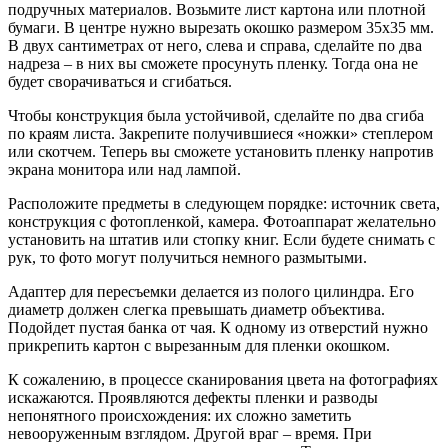
подручных материалов. Возьмите лист картона или плотной
бумаги. В центре нужно вырезать окошко размером 35х35 мм.
В двух сантиметрах от него, слева и справа, сделайте по два
надреза – в них вы сможете просунуть пленку. Тогда она не
будет сворачиваться и сгибаться.
Чтобы конструкция была устойчивой, сделайте по два сгиба
по краям листа. Закрепите получившиеся «ножки» степлером
или скотчем. Теперь вы сможете установить пленку напротив
экрана монитора или над лампой.
Расположите предметы в следующем порядке: источник света,
конструкция с фотопленкой, камера. Фотоаппарат желательно
установить на штатив или стопку книг. Если будете снимать с
рук, то фото могут получиться немного размытыми.
Адаптер для пересъемки делается из полого цилиндра. Его
диаметр должен слегка превышать диаметр объектива.
Подойдет пустая банка от чая. К одному из отверстий нужно
прикрепить картон с вырезанным для пленки окошком.
К сожалению, в процессе сканирования цвета на фотографиях
искажаются. Проявляются дефекты пленки и разводы
непонятного происхождения: их сложно заметить
невооруженным взглядом. Другой враг – время. При