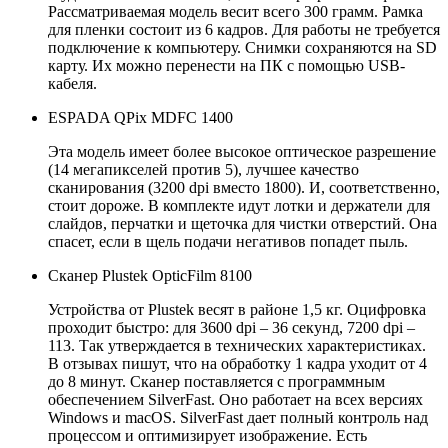
Рассматриваемая модель весит всего 300 грамм. Рамка
для пленки состоит из 6 кадров. Для работы не требуется
подключение к компьютеру. Снимки сохраняются на SD
карту. Их можно перенести на ПК с помощью USB-
кабеля.
ESPADA QPix MDFC 1400
Эта модель имеет более высокое оптическое разрешение
(14 мегапикселей против 5), лучшее качество
сканирования (3200 dpi вместо 1800). И, соответственно,
стоит дороже. В комплекте идут лотки и держатели для
слайдов, перчатки и щеточка для чистки отверстий. Она
спасет, если в щель подачи негативов попадет пыль.
Сканер Plustek OpticFilm 8100
Устройства от Plustek весят в районе 1,5 кг. Оцифровка
проходит быстро: для 3600 dpi – 36 секунд, 7200 dpi –
113. Так утверждается в технических характеристиках.
В отзывах пишут, что на обработку 1 кадра уходит от 4
до 8 минут. Сканер поставляется с программным
обеспечением SilverFast. Оно работает на всех версиях
Windows и macOS. SilverFast дает полный контроль над
процессом и оптимизирует изображение. Есть