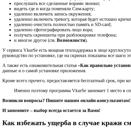
прослушать все сделанные ворами звонки;
видеть где и когда поменяли Сим-карту;
удаленно включить запись окружения;
удаленно включить тревогу, которая будет истошно кричат
удаленно очистить полностью память и SD-card;
удаленно сфотографировать лицо вора;
получать скриншоты при разблокировке телефона;
и многое другое (см.
Возможности
).
У сервиса VkurSe есть мощная техподдержка в лице круглосут
руководство по установке, где на скринах показаны все шаги э
А также есть ознакомительная статья «
Как правильно установ
данные и о самой установке приложения.
Кроме всего прочего, предоставляется бесплатный срок, при кот
Именно поэтому программа VkurSe занимает 1 место в с
Возникли вопросы? Пишите нашим онлайн-консультантам!
И запомните – выбор всегда остается за Вами!
Как избежать ущерба в случае кражи с