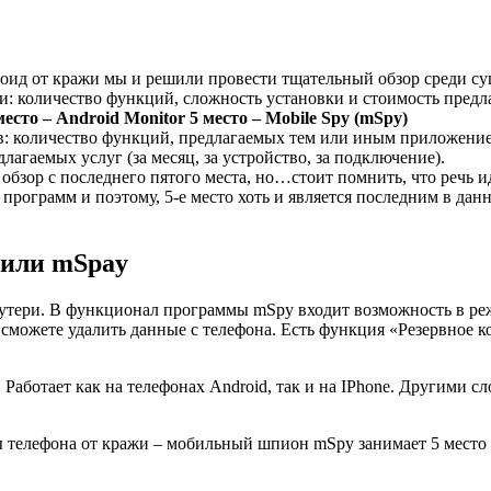
ндроид от кражи мы и решили провести тщательный обзор среди 
и: количество функций, сложность установки и стоимость предл
место – Android Monitor
5 место – Mobile Spy (mSpy)
в: количество функций, предлагаемых тем или иным приложением
агаемых услуг (за месяц, за устройство, за подключение).
обзор с последнего пятого места, но…стоит помнить, что речь и
рограмм и поэтому, 5-е место хоть и является последним в данн
 или mSpay
 утери. В функционал программы mSpy входит возможность в ре
сможете удалить данные с телефона. Есть функция «Резервное к
Работает как на телефонах Android, так и на IPhone. Другими с
ы телефона от кражи – мобильный шпион mSpy занимает 5 место