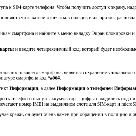
тупа к SIM-карте телефона. Чтобы получить доступ к экрану, на
полняют считыватели отпечатков пальцев и алгоритмы распозна
ойкам смартфона и найдите в меню вкладку Экран блокировки и
-карты
и введите четырехзначный код, который будет необходим
зопасность вашего смартфона, является сохранение уникального
авиатуре смартфона код
*#06#
.
пункт
Информация
, а далее
Информация о телефоне
и
Информац
крыть телефон и вынуть аккумулятор – цифры находились под н
печатают номер IMEI на выдвижном слоте для SIM-карт и microS
лучае кражи, он будет очень важен при обращении в полицию и 