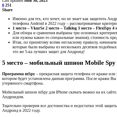
Last updated
Ноя 30, 2023
0
251
Share
Именно для тех, кто хочет, но не знает как защитить А
телефона Android в 2022 году – рассматриваемые критери
1 место – VkurSe
2 место – Talklog
3 место – FlexiSpy
4 
Для обзора и сравнения выбраны три основных критерие
или нужны какие-то специальные знания); стоимость предл
Итак, по принятому всеми негласному правилу, начинаем 
которые были выбраны из нескольких десятков подобных п
это же 5-ка лучших защит для Андроид!
5 место – мобильный шпион Mobile Spy
Программа mSpy
– прекрасная защита телефона от кражи или
котором будет установлена данная программа. После кражи Вы 
утерянного смартфона.
Мобильный шпион mSpy для IPhone скачать можно на их сайте. 
Андроидом.
Тщательно проверив все достоинства и недостатки этой защит
Андроид в 2022 году.