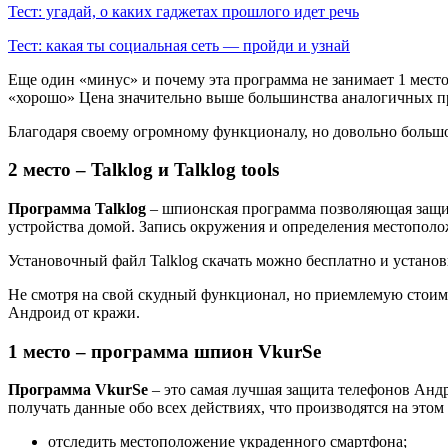
Тест: угадай, о каких гаджетах прошлого идет речь
Тест: какая ты социальная сеть — пройди и узнай
Еще один «минус» и почему эта программа не занимает 1 место
«хорошо» Цена значительно выше большинства аналогичных пр
Благодаря своему огромному функционалу, но довольно большо
2 место – Talklog и Talklog tools
Программа Talklog
– шпионская программа позволяющая защищ
устройства домой. Запись окружения и определения местополо
Установочный файл Talklog скачать можно бесплатно и установи
Не смотря на свой скудный функционал, но приемлемую стоимос
Андроид от кражи.
1 место – программа шпион VkurSe
Программа VkurSe
– это самая лучшая защита телефонов Андр
получать данные обо всех действиях, что производятся на этом
отследить местоположение украденного смартфона;