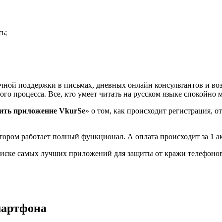
ь;
очной поддержки в письмах, дневных онлайн консультантов и во
того процесса. Все, кто умеет читать на русском языке спокойн
ить приложение VkurSe
» о том, как происходит регистрация, о
ором работает полный функционал. А оплата происходит за 1 акка
писке самых лучших приложений для защиты от кражи телефонов
мартфона