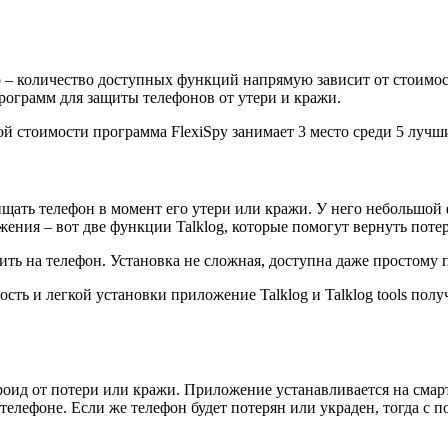
 – количество доступных функций напрямую зависит от стоимост
ограмм для защиты телефонов от утери и кражи.
й стоимости программа FlexiSpy занимает 3 место среди 5 лучш
ать телефон в момент его утери или кражи. У него небольшой ф
жения – вот две функции Talklog, которые помогут вернуть пот
ть на телефон. Установка не сложная, доступна даже простому п
ть и легкой установки приложение Talklog и Talklog tools полу
оид от потери или кражи. Приложение устанавливается на смарт
 телефоне. Если же телефон будет потерян или украден, тогда с