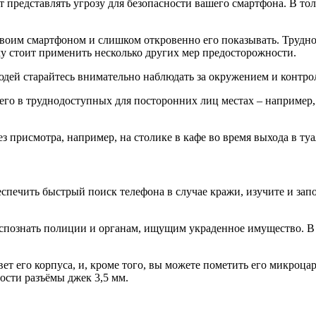
представлять угрозу для безопасности вашего смартфона. В толп
своим смартфоном и слишком откровенно его показывать. Трудно
му стоит применить несколько других мер предосторожности.
ей старайтесь внимательно наблюдать за окружением и контрол
ь его в труднодоступных для посторонних лиц местах – например
з присмотра, например, на столике в кафе во время выхода в туа
спечить быстрый поиск телефона в случае кражи, изучите и зап
распознать полиции и органам, ищущим украденное имущество. В
ет его корпуса, и, кроме того, вы можете пометить его микроца
ости разъёмы джек 3,5 мм.