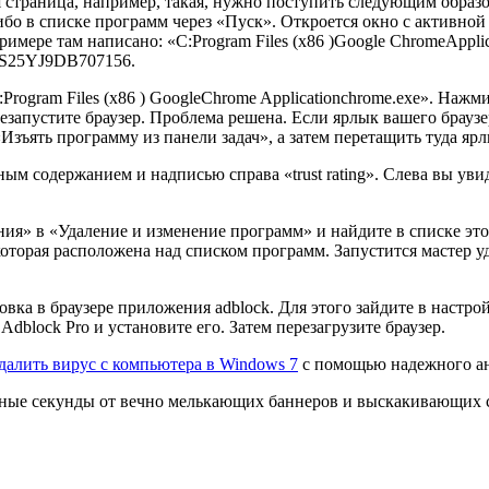
ая страница, например, такая, нужно поступить следующим обра
бо в списке программ через «Пуск». Откроется окно с активной
ере там написано: «C:Program Files (x86 )Google ChromeApplicati
S25YJ9DB707156.
C:Program Files (x86 ) GoogleChrome Applicationchrome.exe». Н
запустите браузер. Проблема решена. Если ярлык вашего браузер
зъять программу из панели задач», а затем перетащить туда ярлы
ным содержанием и надписью справа «trust rating». Слева вы ув
ния» в «Удаление и изменение программ» и найдите в списке это
оторая расположена над списком программ. Запустится мастер у
вка в браузере приложения adblock. Для этого зайдите в настро
block Pro и установите его. Затем перезагрузите браузер.
далить вирус с компьютера в Windows 7
с помощью надежного ан
нные секунды от вечно мелькающих баннеров и выскакивающих ст