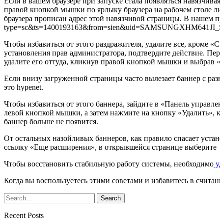
Если в вашем браузере при запуске стала появляться навязчив
правой кнопкой мышки по ярлыку браузера на рабочем столе ли
браузера прописан адрес этой навязчивой страницы. В нашем прим
type=sc&ts=1400193163&from=sien&uid=SAMSUNGXHM641JI_
Чтобы избавиться от этого раздражителя, удалите все, кроме «
установления прав администратора, подтвердите действие. Пере
удалите его оттуда, кликнув правой кнопкой мышки и выбрав «И
Если внизу загруженной страницы часто вылезает баннер с раз
это hypenet.
Чтобы избавиться от этого баннера, зайдите в «Панель управле
левой кнопкой мышки, а затем нажмите на кнопку «Удалить», к
баннер больше не появится.
От остальных назойливых баннеров, как правило спасает устано
ссылку «Еще расширения», в открывшейся странице выберите Ad
Чтобы восстановить стабильную работу системы, необходимо
у
Когда вы воспользуетесь этими советами и избавитесь в счита
Recent Posts