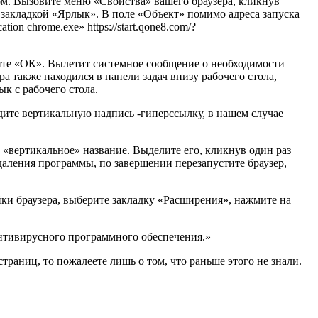
зом. Вызовите меню «Свойства» вашего браузера, кликнув
 закладкой «Ярлык». В поле «Объект» помимо адреса запуска
on chrome.exe» https://start.qone8.com/?
ажмите «ОК». Вылетит системное сообщение о необходимости
а также находился в панели задач внизу рабочего стола,
к с рабочего стола.
идите вертикальную надпись -гиперссылку, в нашем случае
 «вертикальное» название. Выделите его, кликнув один раз
даления программы, по завершении перезапустите браузер,
йки браузера, выберите закладку «Расширения», нажмите на
тивирусного программного обеспечения.»
раниц, то пожалеете лишь о том, что раньше этого не знали.