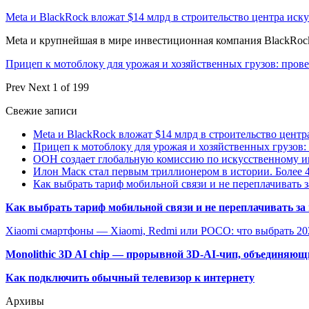
Meta и BlackRock вложат $14 млрд в строительство центра иск
Meta и крупнейшая в мире инвестиционная компания BlackRock
Прицеп к мотоблоку для урожая и хозяйственных грузов: про
Prev
Next
1 of 199
Свежие записи
Meta и BlackRock вложат $14 млрд в строительство центр
Прицеп к мотоблоку для урожая и хозяйственных грузов:
ООН создает глобальную комиссию по искусственному и
Илон Маск стал первым триллионером в истории. Более 4
Как выбрать тариф мобильной связи и не переплачивать 
Как выбрать тариф мобильной связи и не переплачивать за
Xiaomi смартфоны — Xiaomi, Redmi или POCO: что выбрать 20
Monolithic 3D AI chip — прорывной 3D-AI-чип, объединяю
Как подключить обычный телевизор к интернету
Архивы