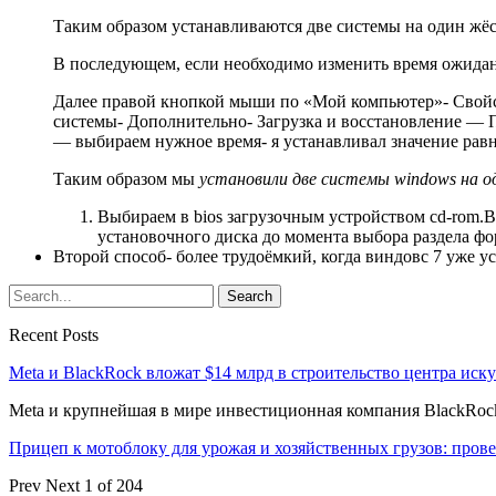
Таким образом устанавливаются две системы на один жёст
В последующем, если необходимо изменить время ожидания
Далее правой кнопкой мыши по «Мой компьютер»- Свойс
системы- Дополнительно- Загрузка и восстановление — 
— выбираем нужное время- я устанавливал значение равн
Таким образом мы
установили две системы windows на о
Выбираем в bios загрузочным устройством cd-rom.В
установочного диска до момента выбора раздела ф
Второй способ- более трудоёмкий, когда виндовс 7 уже у
Recent Posts
Meta и BlackRock вложат $14 млрд в строительство центра иск
Meta и крупнейшая в мире инвестиционная компания BlackRock
Прицеп к мотоблоку для урожая и хозяйственных грузов: про
Prev
Next
1 of 204