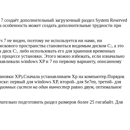
 7 создаёт дополнительный загрузочный раздел System Reserved
та особенность может создать дополнительные трудности при
s 7 не виден, поэтому не используется ни нами, ни
дискового пространства становиться видимым диском C:, а это
 диск C:, либо использовать его для хранения временных
в процессе установки. Этого можно избежать, если изначально
анавливали windows XP и 7 по первому варианту, описанному
тановки XP).Сначала устанавливаем Xp на компьютер.Порядок
ке: первый для windows XP, второй- для Se7en, третий- для
ционных систем на один винчестер
равно двум, оптимальное
тельно подготовить раздел размеров более 25 гигабайт. Для