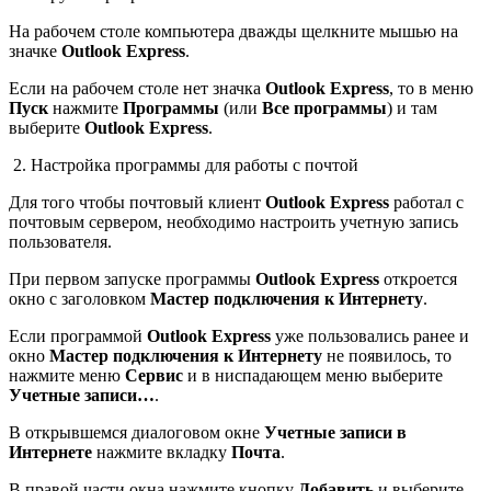
На рабочем столе компьютера дважды щелкните мышью на
значке
Outlook Express
.
Если на рабочем столе нет значка
Outlook Express
, то в меню
Пуск
нажмите
Программы
(или
Все программы
) и там
выберите
Outlook Express
.
2. Настройка программы для работы с почтой
Для того чтобы почтовый клиент
Outlook Express
работал с
почтовым сервером, необходимо настроить учетную запись
пользователя.
При первом запуске программы
Outlook Express
откроется
окно с заголовком
Мастер подключения к Интернету
.
Если программой
Outlook Express
уже пользовались ранее и
окно
Мастер подключения к Интернету
не появилось, то
нажмите меню
Сервис
и в ниспадающем меню выберите
Учетные записи…
.
В открывшемся диалоговом окне
Учетные записи в
Интернете
нажмите вкладку
Почта
.
В правой части окна нажмите кнопку
Добавить
и выберите