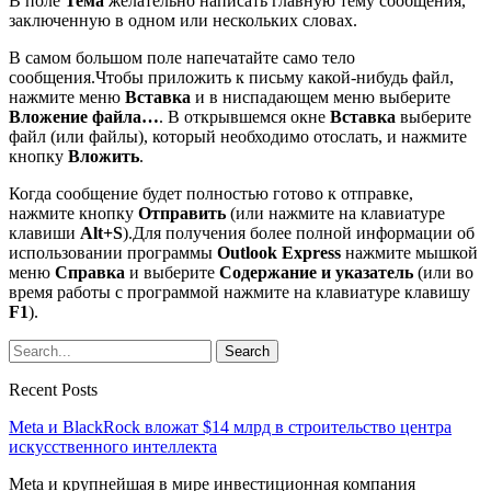
В поле
Тема
желательно написать главную тему сообщения,
заключенную в одном или нескольких словах.
В самом большом поле напечатайте само тело
сообщения.Чтобы приложить к письму какой-нибудь файл,
нажмите меню
Вставка
и в ниспадающем меню выберите
Вложение файла…
. В открывшемся окне
Вставка
выберите
файл (или файлы), который необходимо отослать, и нажмите
кнопку
Вложить
.
Когда сообщение будет полностью готово к отправке,
нажмите кнопку
Отправить
(или нажмите на клавиатуре
клавиши
Alt+S
).Для получения более полной информации об
использовании программы
Outlook Express
нажмите мышкой
меню
Справка
и выберите
Содержание и указатель
(или во
время работы с программой нажмите на клавиатуре клавишу
F1
).
Recent Posts
Meta и BlackRock вложат $14 млрд в строительство центра
искусственного интеллекта
Meta и крупнейшая в мире инвестиционная компания