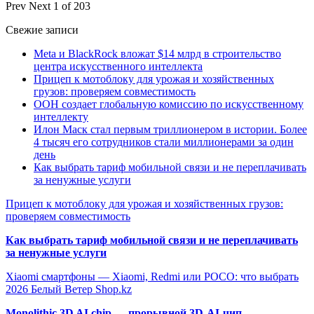
Prev
Next
1 of 203
Свежие записи
Meta и BlackRock вложат $14 млрд в строительство
центра искусственного интеллекта
Прицеп к мотоблоку для урожая и хозяйственных
грузов: проверяем совместимость
ООН создает глобальную комиссию по искусственному
интеллекту
Илон Маск стал первым триллионером в истории. Более
4 тысяч его сотрудников стали миллионерами за один
день
Как выбрать тариф мобильной связи и не переплачивать
за ненужные услуги
Прицеп к мотоблоку для урожая и хозяйственных грузов:
проверяем совместимость
Как выбрать тариф мобильной связи и не переплачивать
за ненужные услуги
Xiaomi смартфоны — Xiaomi, Redmi или POCO: что выбрать
2026 Белый Ветер Shop.kz
Monolithic 3D AI chip — прорывной 3D-AI-чип,