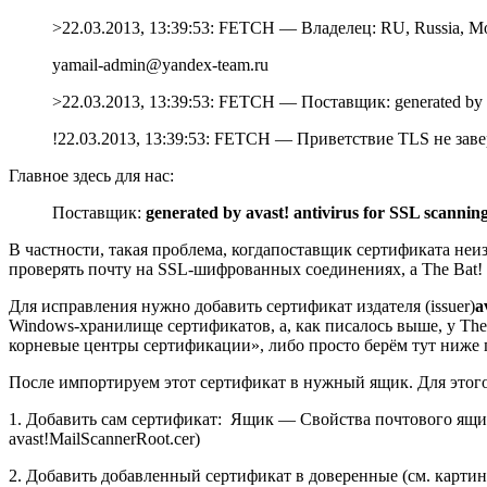
>22.03.2013, 13:39:53: FETCH — Владелец: RU, Russia, Mos
yamail-admin@yandex-team.ru
>22.03.2013, 13:39:53: FETCH — Поставщик: generated by avas
!22.03.2013, 13:39:53: FETCH — Приветствие TLS не зав
Главное здесь для нас:
Поставщик:
generated by avast! antivirus for SSL scannin
В частности, такая проблема, когдапоставщик сертификата неи
проверять почту на SSL-шифрованных соединениях, а The Bat! пр
Для исправления нужно добавить сертификат издателя (issuer)
a
Windows-хранилище сертификатов, а, как писалось выше, у The
корневые центры сертификации», либо просто берём тут ниже 
После импортируем этот сертификат в нужный ящик. Для этого
1. Добавить сам сертификат: Ящик — Свойства почтового я
avast!MailScannerRoot.cer)
2. Добавить добавленный сертификат в доверенные (см. карт