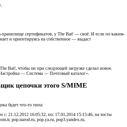
.
хранилище сертификатов, у The Bat! — своё. И если по каким-
знает и ориентируясь на собственное — выдаст
he Bat!, чтобы он при следующей загрузке сделал новое.
Настройка — Система — Почтовый каталог«.
вщик цепочки этого S/MIME
ика будет что-то типа:
 21.12.2012 16:05:32, по: 17.01.2014 15:15:46, на хосты
m.tr, pop.narod.ru, pop.ya.ru, pop3.yandex.ru,