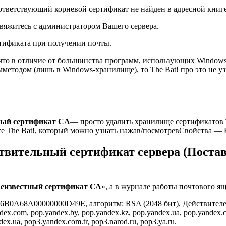
оответствующий корневой сертификат не найден в адресной книге
вяжитесь с администратором Вашего сервера.
ртификата при получении почты.
 что в отличие от большинства программ, использующих Windows-
методом (лишь в Windows-хранилище), то The Bat! про это не у
ный сертификат CA
— просто удалить хранилище сертификатов T
The Bat!, который можно узнать нажав/посмотревСвойства — 
ствительный сертификат сервера (Поста
еизвестный сертификат СА
«, а в журнале работы почтового ящ
B0A68A00000000D49E, алгоритм: RSA (2048 бит), Действителен с:
dex.com, pop.yandex.by, pop.yandex.kz, pop.yandex.ua, pop.yandex.co
x.ua, pop3.yandex.com.tr, pop3.narod.ru, pop3.ya.ru.