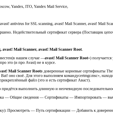
cow, Yandex, ITO, Yandex Mail Service,
t! antivirus for SSL scanning, avast! Mail Scanner, avast! Mail Sca
ершено. Недействительный сертификат сервера (Поставщик цепо
g, avast! Mail Scanner, avast! Mail Scanner Root
.
звестен(в нашем случае —
avast! Mail Scanner Root
«) получается 
о это (и про Avast) не в курсе.
vast! Mail Scanner Root
в доверенные корневые сертификаты The Ba
 Bat! оно своё. Для этого выполняем командуcertmgr.msc», нахо
прикреплённый файл (это и есть сертификат Аваст).
 придётся выполнить длинную и неочевидную последовательност
щика — Общие сведения — Сертификаты — Импортировать — вы
инку): Просмотреть — Путь сертификации — Добавить к доверен