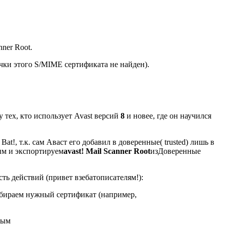
nner Root.
чки этого S/MIME сертификата не найден).
у тех, кто использует Avast версий
8
и новее, где он научился
t!, т.к. сам Аваст его добавил в доверенные( trusted) лишь в
дим и экспортируем
avast! Mail Scanner Root
изДоверенные
ь действий (привет взебатописателям!):
бираем нужный сертификат (например,
ным