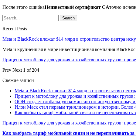
После этого ошибка
Неизвестный сертификат CA
точно исчез
Recent Posts
Meta и BlackRock вложат $14 млрд в строительство центра иск
Meta и крупнейшая в мире инвестиционная компания BlackRock
Прицеп к мотоблоку для урожая и хозяйственных грузов: про
Prev
Next
1 of 204
Свежие записи
Meta и BlackRock вложат $14 млрд в строительство центр
Прицеп к мотоблоку для урожая и хозяйственных грузов:
ООН создает глобальную комиссию по искусственному и
Илон Маск стал первым триллионером в истории. Более 4
Как выбрать тариф мобильной связи и не переплачивать 
Прицеп к мотоблоку для урожая и хозяйственных грузов: пров
Как выбрать тариф мобильной связи и не переплачивать за