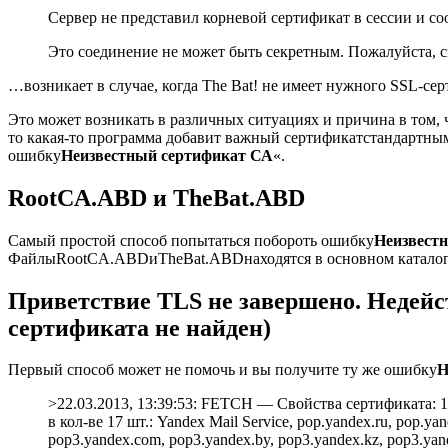
Сервер не представил корневой сертификат в сессии и с
Это соединение не может быть секретным. Пожалуйста, с
…возникает в случае, когда The Bat! не имеет нужного SSL-се
Это может возникать в различных ситуациях и причина в том,
то какая-то программа добавит важный сертификатстандартным
ошибку
Неизвестный сертификат СА
«.
RootCA.ABD и TheBat.ABD
Самый простой способ попытаться побороть ошибку
Неизвест
ФайлыRootCA.ABDиTheBat.ABDнаходятся в основном каталоге 
Приветствие TLS не завершено. Недей
сертификата не найден)
Первый способ может не помочь и вы получите ту же ошибку
Н
>22.03.2013, 13:39:53: FETCH — Свойства сертификата: 16
в кол-ве 17 шт.: Yandex Mail Service, pop.yandex.ru, pop.yan
pop3.yandex.com, pop3.yandex.by, pop3.yandex.kz, pop3.yande