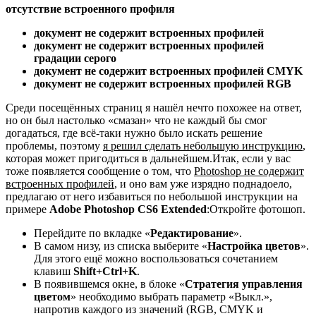
отсутствие встроенного профиля
документ не содержит встроенных профилей
документ не содержит встроенных профилей
градации серого
документ не содержит встроенных профилей CMYK
документ не содержит встроенных профилей RGB
Среди посещённых страниц я нашёл нечто похожее на ответ,
но он был настолько «смазан» что не каждый бы смог
догадаться, где всё-таки нужно было искать решение
проблемы, поэтому
я решил сделать небольшую инструкцию
,
которая может пригодиться в дальнейшем.Итак, если у вас
тоже появляется сообщение о том, что
Photoshop не содержит
встроенных профилей
, и оно вам уже изрядно поднадоело,
предлагаю от него избавиться по небольшой инструкции на
примере
Adobe Photoshop CS6 Extended
:Откройте фотошоп.
Перейдите по вкладке «
Редактирование
».
В самом низу, из списка выберите «
Настройка цветов
».
Для этого ещё можно воспользоваться сочетанием
клавиш
Shift+Ctrl+K
.
В появившемся окне, в блоке «
Стратегия управления
цветом
» необходимо выбрать параметр «Выкл.»,
напротив каждого из значений (RGB, CMYK и