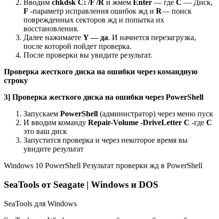
Вводим
chkdsk C: /F /R
и жмем
Enter
— где
С
— Диск,
F
-параметр исправления ошибок жд и
R
— поиск
поврежденных секторов жд и попытка их
восстановления.
Далее нажимаете
Y — да
. И начнется перезагрузка,
после которой пойдет проверка.
После проверки вы увидите результат.
Проверка жесткого диска на ошибки через командную
строку
3] Проверка жесткого диска на ошибки через
PowerShell
Запускаем
PowerShell
(администратор) через меню пуск
И вводим команду
Repair-Volume -DriveLetter C
-где
C
это ваш диск
Запустится проверка и через некоторое время вы
увидите результат
Windows 10 PowerShell Результат проверки жд в PowerShell
SeaTools от Seagate | Windows и DOS
SeaTools для Windows