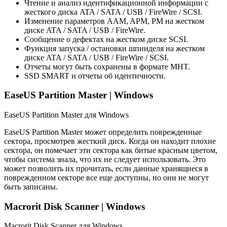
Чтение и анализ идентификационной информации с
жесткого диска ATA / SATA / USB / FireWire / SCSI.
Изменение параметров AAM, APM, PM на жестком
диске ATA / SATA / USB / FireWire.
Сообщение о дефектах на жестком диске SCSI.
Функция запуска / остановки шпинделя на жестком
диске ATA / SATA / USB / FireWire / SCSI.
Отчеты могут быть сохранены в формате MHT.
SSD SMART и отчеты об идентичности.
EaseUS Partition Master | Windows
EaseUS Partition Master для Windows
EaseUS Partition Master может определить поврежденные
сектора, просмотрев жесткий диск. Когда он находит плохие
сектора, он помечает эти сектора как битые красным цветом,
чтобы система знала, что их не следует использовать. Это
может позволить их прочитать, если данные хранящиеся в
поврежденном секторе все еще доступны, но они не могут
быть записаны.
Macrorit Disk Scanner | Windows
Macrorit Disk Scanner для Windows