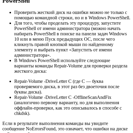
PowerShell
Проверить жесткий диск на ошибки можно не только с
помощью командной строки, но и в Windows PowerShell.
Для того, чтобы проделать эту процедуру, запустите
PowerShell от имени администратора (можно начать
набирать PowerShell в поиске на панели задач Windows
10 или в меню Пуск предыдущих ОС, после чего
кликнуть правой кнопкой мыши по найденному
элементу и выбрать пункт «Запустить от имени
администратора».
В Windows PowerShell используйте следующие
варианты команды Repair-Volume для проверки раздела
жесткого диска:
Repair-Volume -DriveLetter C (где C — буква
проверяемого диска, в этот раз без двоеточия после
буквы диска).
Repair-Volume -DriveLetter C -OfflineScanAndFix
(аналогично первому варианту, но для выполнения
оффлайн-проверки, как это описывалось в способе с
chkdsk).
Если в результате выполнения команды вы увидите
сообщение NoErrorsFound, это означает, что ошибки на диске