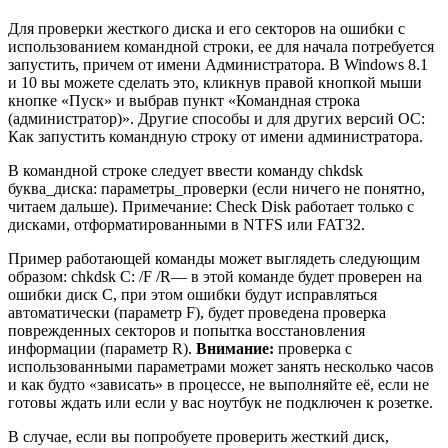
Для проверки жесткого диска и его секторов на ошибки с
использованием командной строки, ее для начала потребуется
запустить, причем от имени Администратора. В Windows 8.1
и 10 вы можете сделать это, кликнув правой кнопкой мыши
кнопке «Пуск» и выбрав пункт «Командная строка
(администратор)». Другие способы и для других версий ОС:
Как запустить командную строку от имени администратора.
В командной строке следует ввести команду chkdsk
буква_диска: параметры_проверки (если ничего не понятно,
читаем дальше). Примечание: Check Disk работает только с
дисками, отформатированными в NTFS или FAT32.
Пример работающей команды может выглядеть следующим
образом: chkdsk C: /F /R— в этой команде будет проверен на
ошибки диск C, при этом ошибки будут исправляться
автоматически (параметр F), будет проведена проверка
поврежденных секторов и попытка восстановления
информации (параметр R).
Внимание:
проверка с
использованными параметрами может занять несколько часов
и как будто «зависать» в процессе, не выполняйте её, если не
готовы ждать или если у вас ноутбук не подключен к розетке.
В случае, если вы попробуете проверить жесткий диск,