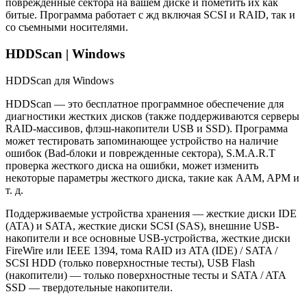
поврежденные сектора на вашем диске и пометить их как
битые. Программа работает с жд включая SCSI и RAID, так и
со съемными носителями.
HDDScan | Windows
HDDScan для Windows
HDDScan — это бесплатное программное обеспечение для
диагностики жестких дисков (также поддерживаются серверы
RAID-массивов, флэш-накопители USB и SSD). Программа
может тестировать запоминающее устройство на наличие
ошибок (Bad-блоки и поврежденные сектора), S.M.A.R.T
проверка жесткого диска на ошибки, может изменить
некоторые параметры жесткого диска, такие как AAM, APM и
т. д.
Поддерживаемые устройства хранения — жесткие диски IDE
(ATA) и SATA, жесткие диски SCSI (SAS), внешние USB-
накопители и все основные USB-устройства, жесткие диски
FireWire или IEEE 1394, тома RAID из ATA (IDE) / SATA /
SCSI HDD (только поверхностные тесты), USB Flash
(накопители) — только поверхностные тесты и SATA / ATA
SSD — твердотельные накопители.