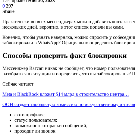
Last updated
Ноя 30, 2023
0
297
Share
Практически во всех мессенджерах можно добавить контакт в 
нескольких дней, вероятно, в этот список попали вы сами.
Конечно, чтобы узнать наверняка, можно спросить у собеседник
заблокировали в WhatsApp? Официально определить блокировку
Способы проверить факт блокировки
Мессенджер Ватсап никак не сообщает, что номер пользователя 
разобраться в ситуации и определить, что вы заблокированы?
Сейчас читают
Meta и BlackRock вложат $14 млрд в строительство центра…
ООН создает глобальную комиссию по искусственному интелл
фото профиля;
статус пользователя;
возможность отправки сообщений;
проходит ли звонок.