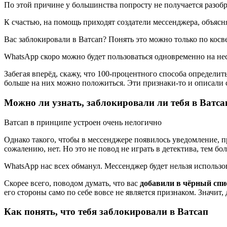
По этой причине у большинства попросту не получается разобра
К счастью, на помощь приходят создатели мессенджера, объясн
Вас заблокировали в Ватсап? Понять это можно только по кос
WhatsApp скоро можно будет пользоваться одновременно на не
Забегая вперёд, скажу, что 100-процентного способа определить
больше на них можно положиться. Эти признаки-то и описали с
Можно ли узнать, заблокировали ли тебя в Ватса
Ватсап в принципе устроен очень нелогично
Однако такого, чтобы в мессенджере появилось уведомление, п
сожалению, нет. Но это не повод не играть в детектива, тем б
WhatsApp нас всех обманул. Мессенджер будет нельзя использо
Скорее всего, поводом думать, что вас
добавили в чёрный спи
его стороны само по себе вовсе не является признаком. Значит,
Как понять, что тебя заблокировали в Ватсап