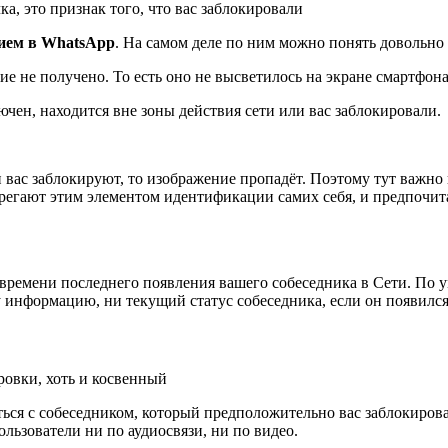
чка, это признак того, что вас заблокировали
нием в WhatsApp
. На самом деле по ним можно понять довольно
ние не получено. То есть оно не высветилось на экране смартфон
лючен, находится вне зоны действия сети или вас заблокировали.
 вас заблокируют, то изображение пропадёт. Поэтому тут важно
брегают этим элементом идентификации самих себя, и предпочи
е времени последнего появления вашего собеседника в Сети. По 
ту информацию, ни текущий статус собеседника, если он появилс
ровки, хоть и косвенный
аться с собеседником, который предположительно вас заблокиров
ользователи ни по аудиосвязи, ни по видео.