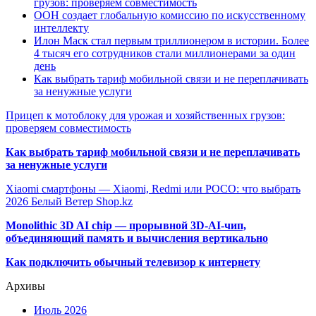
грузов: проверяем совместимость
ООН создает глобальную комиссию по искусственному
интеллекту
Илон Маск стал первым триллионером в истории. Более
4 тысяч его сотрудников стали миллионерами за один
день
Как выбрать тариф мобильной связи и не переплачивать
за ненужные услуги
Прицеп к мотоблоку для урожая и хозяйственных грузов:
проверяем совместимость
Как выбрать тариф мобильной связи и не переплачивать
за ненужные услуги
Xiaomi смартфоны — Xiaomi, Redmi или POCO: что выбрать
2026 Белый Ветер Shop.kz
Monolithic 3D AI chip — прорывной 3D-AI-чип,
объединяющий память и вычисления вертикально
Как подключить обычный телевизор к интернету
Архивы
Июль 2026