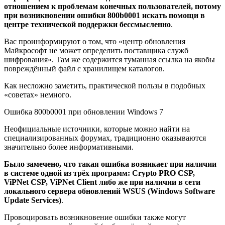
отношением к проблемам конечных пользователей, потому
при возникновении ошибки 800
b0001 искать помощи в
центре технической поддержки бессмысленно
.
Вас проинформируют о том, что «центр обновления
Майкрософт не может определить поставщика служб
шифрования». Там же содержится туманная ссылка на якобы
повреждённый файл с хранилищем каталогов.
Как несложно заметить, практической пользы в подобных
«советах» немного.
Ошибка 800b0001 при обновлении Windows 7
Неофициальные источники, которые можно найти на
специализированных форумах, традиционно оказываются
значительно более информативными.
Было замечено, что такая ошибка возникает при наличии
в системе одной из трёх программ:
Crypto
PRO
CSP,
ViPNet
CSP,
ViPNet
Client либо же при наличии в сети
локального сервера обновлений
WSUS (
Windows
Software
Update
Services)
.
Провоцировать возникновение ошибки также могут