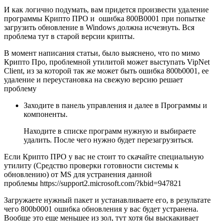
И как логично подумать, вам придется произвести удаление
программы Крипто ПРО и ошибка 800B0001 при попытке
загрузить обновление в Windows должна исчезнуть. Вся
проблема тут в старой версии крипты.
В момент написания статьи, было выяснено, что по мимо
Крипто Про, проблемной утилитой может выступать VipNet
Client, из за которой так же может быть ошибка 800b0001, ее
удаление и переустановка на свежую версию решает
проблему
Заходите в панель управления и далее в Программы и
компоненты.
Находите в списке программ нужную и выбираете
удалить. После чего нужно будет перезагрузиться.
Если Крипто ПРО у вас не стоит то скачайте специальную
утилиту (Средство проверки готовности системы к
обновлению) от MS для устранения данной
проблемы https://support2.microsoft.com/?kbid=947821
Загружаете нужный пакет и устанавливаете его, в результате
чего 800b0001 ошибка обновления у вас будет устранена.
Вообще это еще меньшее из зол, тут хотя бы выскакивает