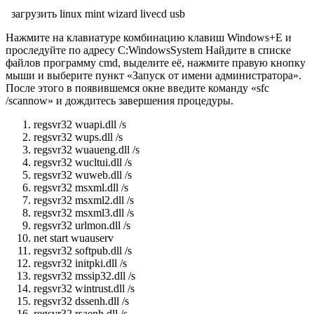
загрузить linux mint wizard livecd usb
Нажмите на клавиатуре комбинацию клавиш Windows+E и
проследуйте по адресу C:WindowsSystem Найдите в списке
файлов программу cmd, выделите её, нажмите правую кнопку
мыши и выберите пункт «Запуск от имени администратора».
После этого в появившемся окне введите команду «sfc
/scannow» и дождитесь завершения процедуры.
regsvr32 wuapi.dll /s
regsvr32 wups.dll /s
regsvr32 wuaueng.dll /s
regsvr32 wucltui.dll /s
regsvr32 wuweb.dll /s
regsvr32 msxml.dll /s
regsvr32 msxml2.dll /s
regsvr32 msxml3.dll /s
regsvr32 urlmon.dll /s
net start wuauserv
regsvr32 softpub.dll /s
regsvr32 initpki.dll /s
regsvr32 mssip32.dll /s
regsvr32 wintrust.dll /s
regsvr32 dssenh.dll /s
regsvr32 rsaenh.dll /s