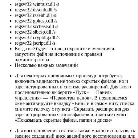
regsvr32 wintrust.dll /s
regsvr32 dssenh.dll /s
regsvr32 rsaenh.dll /s
regsvr32 gpkcsp.dll /s
regsvr32 sccbase.dll /s
regsvr32 slbcsp.dll /s
regsvr32 cryptdlg.dll /s
regsvr32 jscript.dll /s
Когда всё будет готово, сохраните изменения и
запустите файл на исполнение с правами
администратора.
Несколько важных замечаний
Для некоторых приводимых процедур потребуется
включить видимость не только скрытых файлов, но и
зарегистрированных в системе расширений. Для этого
последовательно выберите «Пуск» — Панель
управления» — «Параметры папок». В появившемся
окне активируйте вкладку «Вид» и в самом низу списка
снимите галочку с пункта «Скрывать расширения для
зарегистрированных типов файлов и отметьте пункт
«Показывать скрытые файлы, папки и диски».
Для восстановления системы также можно использовать
заранее созданный диск аварийного восстановления или