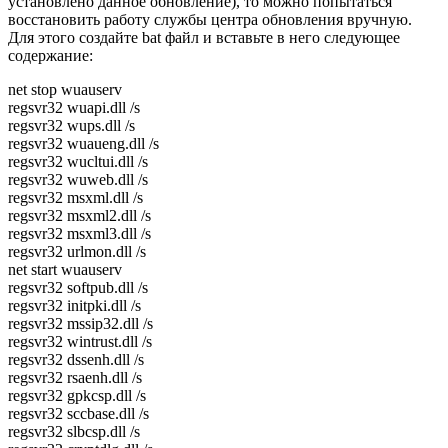
установлено данное обновление), то можно попытаться
восстановить работу службы центра обновления вручную.
Для этого создайте bat файл и вставьте в него следующее
содержание:
net stop wuauserv
regsvr32 wuapi.dll /s
regsvr32 wups.dll /s
regsvr32 wuaueng.dll /s
regsvr32 wucltui.dll /s
regsvr32 wuweb.dll /s
regsvr32 msxml.dll /s
regsvr32 msxml2.dll /s
regsvr32 msxml3.dll /s
regsvr32 urlmon.dll /s
net start wuauserv
regsvr32 softpub.dll /s
regsvr32 initpki.dll /s
regsvr32 mssip32.dll /s
regsvr32 wintrust.dll /s
regsvr32 dssenh.dll /s
regsvr32 rsaenh.dll /s
regsvr32 gpkcsp.dll /s
regsvr32 sccbase.dll /s
regsvr32 slbcsp.dll /s