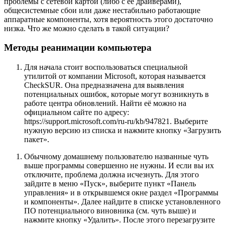
проблемы с сетевой картой (либо с её драйверами),
общесистемные сбои или даже нестабильно работающие
аппаратные компоненты, хотя вероятность этого достаточно
низка. Что же можно сделать в такой ситуации?
Методы реанимации компьютера
Для начала стоит воспользоваться специальной
утилитой от компании Microsoft, которая называется
CheckSUR. Она предназначена для выявления
потенциальных ошибок, которые могут возникнуть в
работе центра обновлений. Найти её можно на
официальном сайте по адресу:
https://support.microsoft.com/ru-ru/kb/947821. Выберите
нужную версию из списка и нажмите кнопку «Загрузить
пакет».
Обычному домашнему пользователю названные чуть
выше программы совершенно не нужны. И если вы их
отключите, проблема должна исчезнуть. Для этого
зайдите в меню «Пуск», выберите пункт «Панель
управления» и в открывшемся окне раздел «Программы
и компоненты». Далее найдите в списке установленного
ПО потенциального виновника (см. чуть выше) и
нажмите кнопку «Удалить». После этого перезагрузите