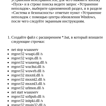
«Пуск» и в строке поиска ведите запрос «Устранение
неполадок», выберите одноименной раздел, и в разделе
«Система и безопасность» отметьте пункт «Устранение
неполадок с помощью центра обновления Windows,
после чего следуйте экранным инструкциям.
Создайте файл с расширением *.bat, в который впишите
следующие строчки:
net stop wuauserv
regsvr32 wuapi.dll /s
regsvr32 wups.dll /s
regsvr32 wuaueng.dll /s
regsvr32 wucltui.dll /s
regsvr32 wuweb.dll /s
regsvr32 msxml.dll /s
regsvr32 msxml2.dll /s
regsvr32 msxml3.dll /s
regsvr32 urlmon.dll /s
net start wuauserv
regsvr32 softpub.dll /s
regsvr32 initpki.dll /s
regsvr32 mssip32.dll /s