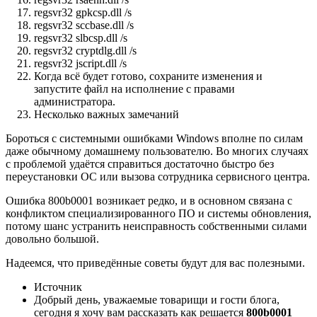
regsvr32 gpkcsp.dll /s
regsvr32 sccbase.dll /s
regsvr32 slbcsp.dll /s
regsvr32 cryptdlg.dll /s
regsvr32 jscript.dll /s
Когда всё будет готово, сохраните изменения и
запустите файл на исполнение с правами
администратора.
Несколько важных замечаний
Бороться с системными ошибками Windows вполне по силам
даже обычному домашнему пользователю. Во многих случаях
с проблемой удаётся справиться достаточно быстро без
переустановки ОС или вызова сотрудника сервисного центра.
Ошибка 800b0001 возникает редко, и в основном связана с
конфликтом специализированного ПО и системы обновления,
потому шанс устранить неисправность собственными силами
довольно большой.
Надеемся, что приведённые советы будут для вас полезными.
Источник
Добрый день, уважаемые товарищи и гости блога,
сегодня я хочу вам рассказать как решается
800b0001