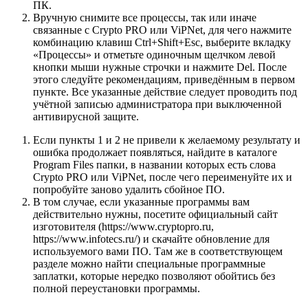
ПК.
Вручную снимите все процессы, так или иначе
связанные с Crypto PRO или ViPNet, для чего нажмите
комбинацию клавиш Ctrl+Shift+Esc, выберите вкладку
«Процессы» и отметьте одиночным щелчком левой
кнопки мыши нужные строчки и нажмите Del. После
этого следуйте рекомендациям, приведённым в первом
пункте. Все указанные действие следует проводить под
учётной записью администратора при выключенной
антивирусной защите.
Если пункты 1 и 2 не привели к желаемому результату и
ошибка продолжает появляться, найдите в каталоге
Program Files папки, в названии которых есть слова
Crypto PRO или ViPNet, после чего переименуйте их и
попробуйте заново удалить сбойное ПО.
В том случае, если указанные программы вам
действительно нужны, посетите официальный сайт
изготовителя (https://www.cryptopro.ru,
https://www.infotecs.ru/) и скачайте обновление для
используемого вами ПО. Там же в соответствующем
разделе можно найти специальные программные
заплатки, которые нередко позволяют обойтись без
полной переустановки программы.