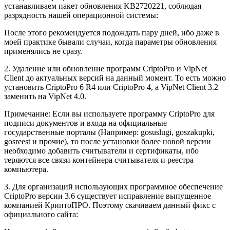
устанавливаем пакет обновления KB2720221, соблюдая
разрядность нашей операционной системы:
После этого рекомендуется подождать пару дней, ибо даже в
моей практике бывали случаи, когда параметры обновления
применялись не сразу.
2. Удаление или обновление программ CriptoPro и VipNet
Client до актуальных версий на данный момент. То есть можно
установить CriptoPro 6 R4 или CriptoPro 4, а VipNet Client 3.2
заменить на VipNet 4.0.
Примечание: Если вы используете программу CriptoPro для
подписи документов и входа на официальные
государственные порталы (Например: gosuslugi, goszakupki,
gosreest и прочие), то после установки более новой версии
необходимо добавить считыватели и сертификаты, ибо
теряются все связи контейнера считывателя и реестра
компьютера.
3. Для организаций использующих программное обеспечение
CriptoPro версии 3.6 существует исправление выпущенное
компанией КриптоПРО. Поэтому скачиваем данный фикс с
официального сайта: