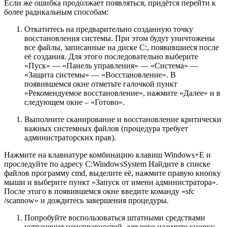
Если же ошибка продолжает появляться, придётся перейти к
более радикальным способам:
Откатитесь на предварительно созданную точку
восстановления системы. При этом будут уничтожены
все файлы, записанные на диске C:, появившиеся после
её создания. Для этого последовательно выберите
«Пуск» — «Панель управления» — «Система» —
«Защита системы» — «Восстановление». В
появившемся окне отметьте галочкой пункт
«Рекомендуемое восстановление», нажмите «Далее» и в
следующем окне – «Готово».
Выполните сканирование и восстановление критически
важных системных файлов (процедура требует
администраторских прав).
Нажмите на клавиатуре комбинацию клавиш Windows+E и
проследуйте по адресу C:WindowsSystem Найдите в списке
файлов программу cmd, выделите её, нажмите правую кнопку
мыши и выберите пункт «Запуск от имени администратора».
После этого в появившемся окне введите команду «sfc
/scannow» и дождитесь завершения процедуры.
Попробуйте воспользоваться штатными средствами
устранения неисправностей, для чего нажмите кнопку