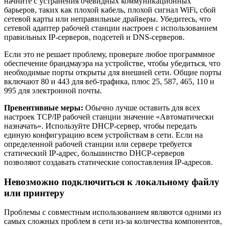
начните с устранения очевидных коммуникационных
барьеров, таких как плохой кабель, плохой сигнал WiFi, сбой
сетевой карты или неправильные драйверы. Убедитесь, что
сетевой адаптер рабочей станции настроен с использованием
правильных IP-серверов, подсетей и DNS-серверов.
Если это не решает проблему, проверьте любое программное
обеспечение брандмауэра на устройстве, чтобы убедиться, что
необходимые порты открыты для внешней сети. Общие порты
включают 80 и 443 для веб-трафика, плюс 25, 587, 465, 110 и
995 для электронной почты.
Превентивные меры:
Обычно лучше оставить для всех
настроек TCP/IP рабочей станции значение «Автоматически
назначать». Используйте DHCP-сервер, чтобы передать
единую конфигурацию всем устройствам в сети. Если на
определенной рабочей станции или сервере требуется
статический IP-адрес, большинство DHCP-серверов
позволяют создавать статические сопоставления IP-адресов.
Невозможно подключиться к локальному файлу
или принтеру
Проблемы с совместным использованием являются одними из
самых сложных проблем в сети из-за количества компонентов,