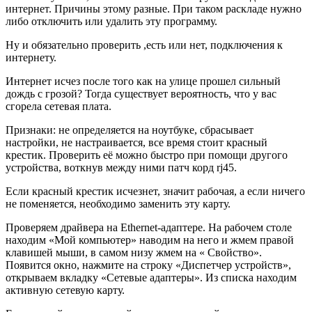
интернет. Причины этому разные. При таком раскладе нужно
либо отключить или удалить эту программу.
Ну и обязательно проверить ,есть или нет, подключения к
интернету.
Интернет исчез после того как на улице прошел сильный
дождь с грозой? Тогда существует вероятность, что у вас
сгорела сетевая плата.
Признаки: не определяется на ноутбуке, сбрасывает
настройки, не настраивается, все время стоит красный
крестик. Проверить её можно быстро при помощи другого
устройства, воткнув между ними патч корд rj45.
Если красный крестик исчезнет, значит рабочая, а если ничего
не поменяется, необходимо заменить эту карту.
Проверяем драйвера на Ethernet-адаптере. На рабочем столе
находим «Мой компьютер» наводим на него и жмем правой
клавишей мыши, в самом низу жмем на « Свойство».
Появится окно, нажмите на строку «Диспетчер устройств»,
открываем вкладку «Сетевые адаптеры». Из списка находим
активную сетевую карту.