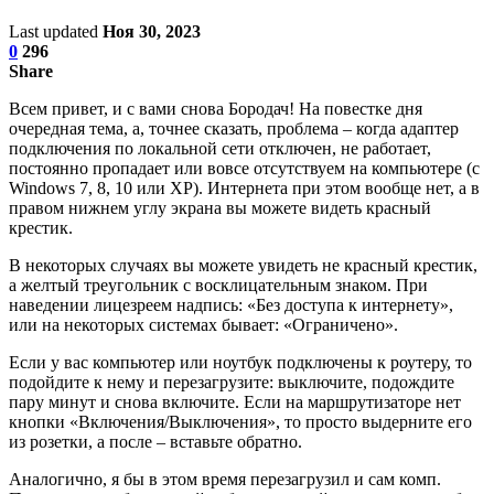
Last updated
Ноя 30, 2023
0
296
Share
Всем привет, и с вами снова Бородач! На повестке дня
очередная тема, а, точнее сказать, проблема – когда адаптер
подключения по локальной сети отключен, не работает,
постоянно пропадает или вовсе отсутствуем на компьютере (с
Windows 7, 8, 10 или XP). Интернета при этом вообще нет, а в
правом нижнем углу экрана вы можете видеть красный
крестик.
В некоторых случаях вы можете увидеть не красный крестик,
а желтый треугольник с восклицательным знаком. При
наведении лицезреем надпись: «Без доступа к интернету»,
или на некоторых системах бывает: «Ограничено».
Если у вас компьютер или ноутбук подключены к роутеру, то
подойдите к нему и перезагрузите: выключите, подождите
пару минут и снова включите. Если на маршрутизаторе нет
кнопки «Включения/Выключения», то просто выдерните его
из розетки, а после – вставьте обратно.
Аналогично, я бы в этом время перезагрузил и сам комп.