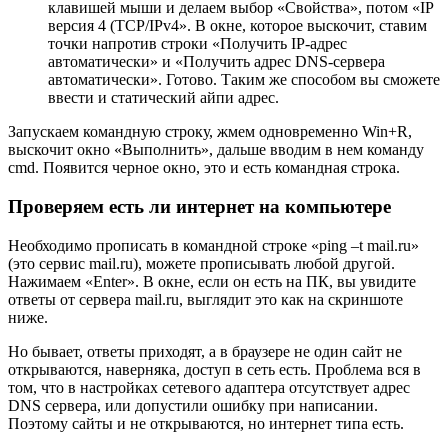
клавишей мыши и делаем выбор «Свойства», потом «IP
версия 4 (TCP/IPv4». В окне, которое выскочит, ставим
точки напротив строки «Получить IP-адрес
автоматически» и «Получить адрес DNS-сервера
автоматически». Готово. Таким же способом вы сможете
ввести и статический айпи адрес.
Запускаем командную строку, жмем одновременно Win+R,
выскочит окно «Выполнить», дальше вводим в нем команду
cmd. Появится черное окно, это и есть командная строка.
Проверяем есть ли интернет на компьютере
Необходимо прописать в командной строке «ping –t mail.ru»
(это сервис mail.ru), можете прописывать любой другой.
Нажимаем «Enter». В окне, если он есть на ПК, вы увидите
ответы от сервера mail.ru, выглядит это как на скриншоте
ниже.
Но бывает, ответы приходят, а в браузере не один сайт не
открываются, наверняка, доступ в сеть есть. Проблема вся в
том, что в настройках сетевого адаптера отсутствует адрес
DNS сервера, или допустили ошибку при написании.
Поэтому сайты и не открываются, но интернет типа есть.