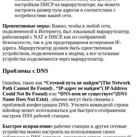
настройкам DHCP на маршрутизаторе, вы можете
настроить размер пула адресов в соответствии с
потребностями вашей сети.
Превентивные меры:
Важно, чтобы в любой сети,
подключенной к Интернету, был локальный маршрутизатор,
работающий с NAT и DHCP, как из соображений
безопасности, так и для предотвращения исчерпания IP-
адреса. Маршрутизатор должен быть единственным
устройством, подключенным к модему, а все остальные
устройства подключаются через маршрутизатор.
Проблемы с DNS
Ошибки, такие как
“Сетевой путь не найден”(The Network
Path Cannot Be Found)
,
“IP-адрес не найден”( IP Address
Could Not Be Found)
или
“DNS-имя не существует”(DNS
Name Does Not Exist)
, обычно могут быть связаны с
проблемой конфигурации DNS. Утилита командной строки
nslookup может использоваться для быстрого отображения
настроек DNS рабочей станции.
Быстрое исправление:
рабочие станции и другие сетевые
устройства можно настроить на использование своих