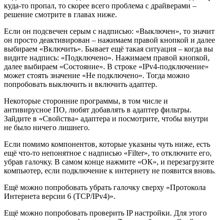
куда-то пропал, то скорее всего проблема с драйверами –
решение смотрите в главах ниже.
Если он подсвечен серым с надписью: «Выключен», то значит
он просто деактивирован – нажимаем правой кнопкой и далее
выбираем «Включить». Бывает ещё такая ситуация – когда вы
видите надпись: «Подключено». Нажимаем правой кнопкой,
далее выбираем «Состояние». В строке «IPv4-подключение»
может стоять значение «Не подключено». Тогда можно
попробовать выключить и включить адаптер.
Некоторые сторонние программы, в том числе и
антивирусное ПО, любят добавлять в адаптер фильтры.
Зайдите в «Свойства» адаптера и посмотрите, чтобы внутри
не было ничего лишнего.
Если помимо компонентов, которые указаны чуть ниже, есть
ещё что-то непонятное с надписью «Filter», то отключите его,
убрав галочку. В самом конце нажмите «ОК», и перезагрузите
компьютер, если подключение к интернету не появится вновь.
Ещё можно попробовать убрать галочку сверху «Протокола
Интернета версии 6 (TCP/IPv4)».
Ещё можно попробовать проверить IP настройки. Для этого