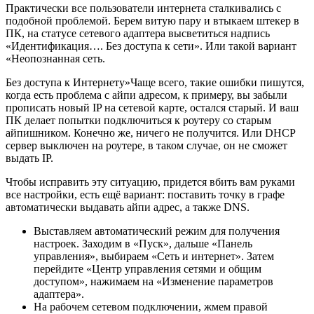
Практически все пользователи интернета сталкивались с
подобной проблемой. Берем витую пару и втыкаем штекер в
ПК, на статусе сетевого адаптера высветиться надпись
«Идентификация…. Без доступа к сети». Или такой вариант
«Неопознанная сеть.
Без доступа к Интернету»Чаще всего, такие ошибки пишутся,
когда есть проблема с айпи адресом, к примеру, вы забыли
прописать новый IP на сетевой карте, остался старый. И ваш
ПК делает попытки подключиться к роутеру со старым
айпишником. Конечно же, ничего не получится. Или DHCP
сервер выключен на роутере, в таком случае, он не сможет
выдать IP.
Чтобы исправить эту ситуацию, придется вбить вам руками
все настройки, есть ещё вариант: поставить точку в графе
автоматически выдавать айпи адрес, а также DNS.
Выставляем автоматический режим для получения
настроек. Заходим в «Пуск», дальше «Панель
управления», выбираем «Сеть и интернет». Затем
перейдите «Центр управления сетями и общим
доступом», нажимаем на «Изменение параметров
адаптера».
На рабочем сетевом подключении, жмем правой