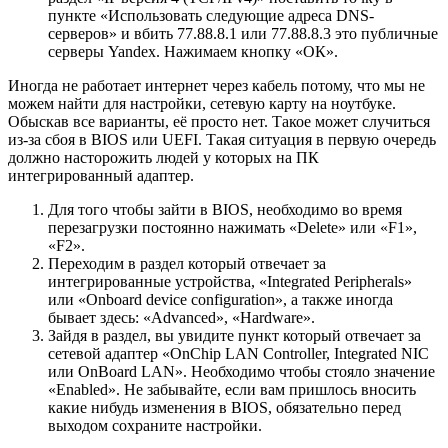
пункте «Использовать следующие адреса DNS-
серверов» и вбить 77.88.8.1 или 77.88.8.3 это публичные
серверы Yandex. Нажимаем кнопку «ОК».
Иногда не работает интернет через кабель потому, что мы не
можем найти для настройки, сетевую карту на ноутбуке.
Обыскав все варианты, её просто нет. Такое может случиться
из-за сбоя в BIOS или UEFI. Такая ситуация в первую очередь
должно насторожить людей у которых на ПК
интегрированный адаптер.
Для того чтобы зайти в BIOS, необходимо во время
перезагрузки постоянно нажимать «Delete» или «F1»,
«F2».
Переходим в раздел который отвечает за
интегрированные устройства, «Integrated Peripherals»
или «Onboard device configuration», а также иногда
бывает здесь: «Advanced», «Hardware».
Зайдя в раздел, вы увидите пункт который отвечает за
сетевой адаптер «OnChip LAN Controller, Integrated NIC
или OnBoard LAN». Необходимо чтобы стояло значение
«Enabled». Не забывайте, если вам пришлось вносить
какие нибудь изменения в BIOS, обязательно перед
выходом сохраните настройки.