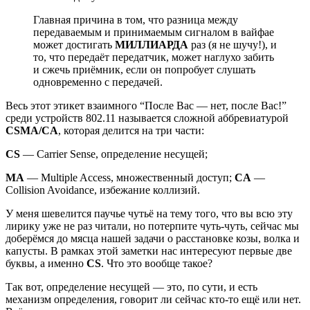
Главная причина в том, что разница между
передаваемым и принимаемым сигналом в вайфае
может достигать
МИЛЛИАРДА
раз (я не шучу!), и
то, что передаёт передатчик, может наглухо забить
и сжечь приёмник, если он попробует слушать
одновременно с передачей.
Весь этот этикет взаимного “После Вас — нет, после Вас!”
среди устройств 802.11 называется сложной аббревиатурой
CSMA/CA
, которая делится на три части:
CS
— Carrier Sense, определение несущей;
MA
— Multiple Access, множественный доступ;
CA
—
Collision Avoidance, избежание коллизий.
У меня шевелится паучье чутьё на тему того, что вы всю эту
лирику уже не раз читали, но потерпите чуть-чуть, сейчас мы
доберёмся до мясца нашей задачи о расстановке козы, волка и
капусты. В рамках этой заметки нас интересуют первые две
буквы, а именно
CS
. Что это вообще такое?
Так вот, определение несущей — это, по сути, и есть
механизм определения, говорит ли сейчас кто-то ещё или нет.