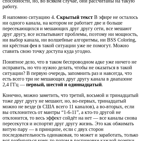
способности, но, во всяком случае, они рассчитаны на такую
работу.
Я напомню ситуацию 4.
Скрытый текст
В эфире не осталось
ни одного канала, на котором не работает две и больше
пересекающихся и мешающих друг другу сети, все мешают
друг другу, все испытывают проблемы, поэтому ни мощность,
ни выбор канала, ни волшебные алгоритмы, ни BSS Coloring,
ни крёстная фея в такой ситуации уже не помогут. Можно
ставить свою точку доступа куда угодно.
Понятное дело, что в таком беспроводном адке уже ничего не
исправить, но что нужно делать, чтобы не оказаться в такой
ситуации? В первую очередь, запомнить раз и навсегда, что
есть всего три не мешающих друг другу канала в диапазоне
2,4 ГГц —
первый, шестой и одиннадцатый
.
Конечно, можно заметить, что третий, восьмой и тринадцатый
тоже друг другу не мешают, но, во-первых, тринадцатый
можно не везде (в США всего 11 каналов), а во-вторых, если
вы отклонитесь от мантры “1-6-11”, а кто-то другой не
отклонится, то весь эффект сойдёт на нет — все каналы снова
пересекутся и испортят друг другу жизнь. Это как обжимать
витую пару — в принципе, если с двух сторон
последовательность одинаковая, то может и заработать, только
вот разбираться кому-то потом в распиновке каждой розетки