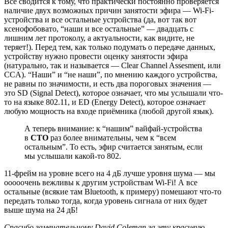
Всё сводится к тому, что практически постоянно проверяется
наличие двух возможных причин занятости эфира — Wi-Fi-
устройства и все остальные устройства (да, вот так вот
ксенофобовато, “наши и все остальные” — двадцать с
лишним лет протоколу, а актуальности, как видите, не
теряет!). Перед тем, как только подумать о передаче данных,
устройству нужно провести оценку занятости эфира
(натурально, так и называется — Clear Channel Assesment, или
CCA). “Наши” и “не наши”, по мнению каждого устройства,
не равны по значимости, и есть два пороговых значения —
это SD (Signal Detect), которое означает, что мы услышали что-
то на языке 802.11, и ED (Energy Detect), которое означает
любую мощность на входе приёмника (любой другой язык).
А теперь внимание: к “нашим” вайфай-устройства
в
СТО
раз более внимательны, чем к “всем
остальным”. То есть, эфир считается занятым, если
мы услышали какой-то 802.
11-фрейм на уровне всего на 4 дБ лучше уровня шума — мы
ооооочень вежливы к другим устройствам Wi-Fi! А все
остальные (всякие там Bluetooth, к примеру) помешают что-то
передать только тогда, когда уровень сигнала от них будет
выше шума на 24 дБ!
Спасибо замечательному David Coleman за эту красивую