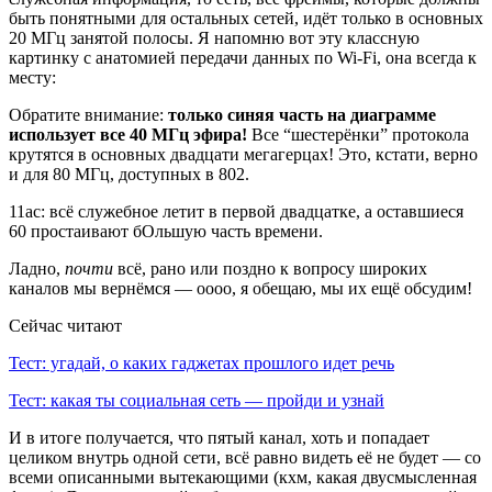
быть понятными для остальных сетей, идёт только в основных
20 МГц занятой полосы. Я напомню вот эту классную
картинку с анатомией передачи данных по Wi-Fi, она всегда к
месту:
Обратите внимание:
только синяя часть на диаграмме
использует все 40 МГц эфира!
Все “шестерёнки” протокола
крутятся в основных двадцати мегагерцах! Это, кстати, верно
и для 80 МГц, доступных в 802.
11ac: всё служебное летит в первой двадцатке, а оставшиеся
60 простаивают бОльшую часть времени.
Ладно,
почти
всё, рано или поздно к вопросу широких
каналов мы вернёмся — оооо, я обещаю, мы их ещё обсудим!
Сейчас читают
Тест: угадай, о каких гаджетах прошлого идет речь
Тест: какая ты социальная сеть — пройди и узнай
И в итоге получается, что пятый канал, хоть и попадает
целиком внутрь одной сети, всё равно видеть её не будет — со
всеми описанными вытекающими (кхм, какая двусмысленная