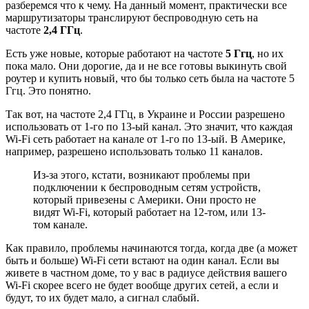
разберемся что к чему. На данный момент, практически все
маршрутизаторы транслируют беспроводную сеть на
частоте
2,4 ГГц
.
Есть уже новые, которые работают на частоте
5 Ггц
, но их
пока мало. Они дорогие, да и не все готовы выкинуть свой
роутер и купить новый, что бы только сеть была на частоте 5
Ггц. Это понятно.
Так вот, на частоте 2,4 ГГц, в Украине и России разрешено
использовать от 1-го по 13-ый канал. Это значит, что каждая
Wi-Fi сеть работает на канале от 1-го по 13-ый. В Америке,
например, разрешено использовать только 11 каналов.
Из-за этого, кстати, возникают проблемы при
подключении к беспроводным сетям устройств,
который привезены с Америки. Они просто не
видят Wi-Fi, который работает на 12-том, или 13-
том канале.
Как правило, проблемы начинаются тогда, когда две (а может
быть и больше) Wi-Fi сети встают на один канал. Если вы
живете в частном доме, то у вас в радиусе действия вашего
Wi-Fi скорее всего не будет вообще других сетей, а если и
будут, то их будет мало, а сигнал слабый.