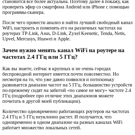
становится все более актуальна. Поэтому далее я покажу, как
проверить эфир со смартфона Android или iPhone с помощью
программы-сканера.
После чего провести анализ и найти лучший свободный канал
WiFi, настроить и поменять его на различных частотах на
роутерах TP-Link, Asus, D-Link, Zyxel Keenetic, Tenda, Netis,
Upvel, Mercusys, Huawei и Apple.
Зачем нужно менять канал WiFi на роутере на
частотах 2.4 ГГц или 5 ГГц?
Как вы знаете, сейчас в крупных и не очень городах
беспроводной интернет имеется почти повсеместно. Но
несмотря на то, что уже давно появился и потихоньку
развивается диапазон частот на 5 ГГц, большинство устройств
по-прежнему сидят на забитой «по самое не могу» частоте 2.4
ГГц (подробнее про отличие этих диапазонов можете
почитать в другой моей публикации).
Количество одновременно работающих роутеров на частотах
2.4 ГГц и 5 ГГц неуклонно растет. И получается, что
одновременно в одном диапазоне на разных каналах WiFi
работает множество локальных сетей.