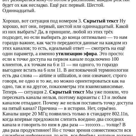
будет ох как несладко. Ещё раз: первый. Шестой.
Одиннадцатый.
Хорошо, вот ситуация под номером 3.
Скрытый текст
Ну
хорошо, вот они, первый, шестой или одиннадцатый. Какой
из них выбрать? Да, в принципе, любой из этих трёх
подходит, но если выбирать до конца оптимально — то нам
гораздо важнее, как часто передаются данные на каждом из
этих каналов; то есть, идеальный ответ — смотреть на ещё
один параметр, а именно
утилизацию эфира
. Это просто:
если к точке доступа на первом канале подключено 100
клиентов, а к точкам на 6 и 11 — ни одного, то гораздо
выгоднее встать на 6 или 11. В англоязычной терминологии
есть два слова — airtime и utilization, и они означают, строго
говоря, не одно и то же, но можно ориентироваться как на
одно, так и на другое, показометры эти взаимозависимые.
Теперь — ситуация 2.
Скрытый текст
Мы уже поняли, что
пересекать каналы нельзя, поэтому варианты с 13 и любым
каналом отпадают. Почему же нельзя поставить точку доступа
на пятый канал? Причина — в истории. Нет, серьёзно.
Каналы шире 20 МГц появились только в стандарте 802.11n,
когда впервые предложили слепить воедино два соседних
канала и говорить по ним в два раза — эээээээ… толще? В
два раза продуктивнее! Но с точки зрения совместимости вся
служебная информация, то есть, все фреймы, которые должны