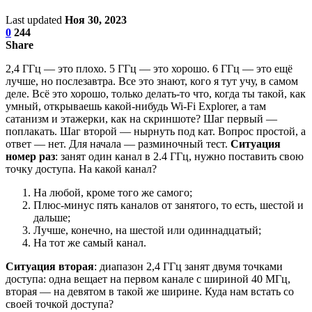
Last updated
Ноя 30, 2023
0
244
Share
2,4 ГГц — это плохо. 5 ГГц — это хорошо. 6 ГГц — это ещё
лучше, но послезавтра. Все это знают, кого я тут учу, в самом
деле. Всё это хорошо, только делать-то что, когда ты такой, как
умный, открываешь какой-нибудь Wi-Fi Explorer, а там
сатанизм и этажерки, как на скриншоте? Шаг первый —
поплакать. Шаг второй — нырнуть под кат. Вопрос простой, а
ответ — нет. Для начала — разминочный тест.
Ситуация
номер раз
: занят один канал в 2.4 ГГц, нужно поставить свою
точку доступа. На какой канал?
На любой, кроме того же самого;
Плюс-минус пять каналов от занятого, то есть, шестой и
дальше;
Лучше, конечно, на шестой или одиннадцатый;
На тот же самый канал.
Ситуация вторая
: диапазон 2,4 ГГц занят двумя точками
доступа: одна вещает на первом канале с шириной 40 МГц,
вторая — на девятом в такой же ширине. Куда нам встать со
своей точкой доступа?