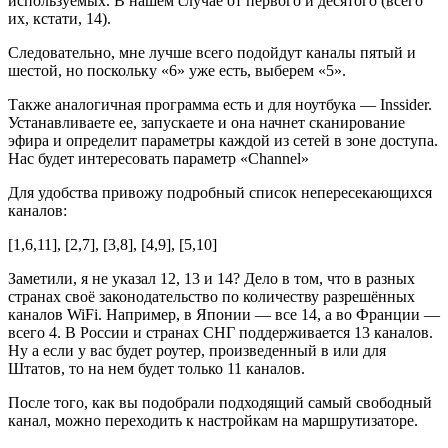
используемых. В нашем случае от первого и десятого (всего
их, кстати, 14).
Следовательно, мне лучше всего подойдут каналы пятый и
шестой, но поскольку «6» уже есть, выберем «5».
Также аналогичная программа есть и для ноутбука — Inssider.
Устанавливаете ее, запускаете и она начнет сканирование
эфира и определит параметры каждой из сетей в зоне доступа.
Нас будет интересовать параметр «Channel»
Для удобства привожу подробный список непересекающихся
каналов:
[1,6,11], [2,7], [3,8], [4,9], [5,10]
Заметили, я не указал 12, 13 и 14? Дело в том, что в разных
странах своё законодательство по количеству разрешённых
каналов WiFi. Например, в Японии — все 14, а во Франции —
всего 4. В России и странах СНГ поддерживается 13 каналов.
Ну а если у вас будет роутер, произведенный в или для
Штатов, то на нем будет только 11 каналов.
После того, как вы подобрали подходящий самый свободный
канал, можно переходить к настройкам на маршрутизаторе.