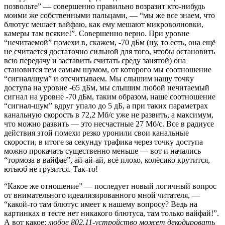
позвольте” — совершенно правильно возразит кто-нибудь
моими же собственными пальцами, — “мы же все знаем, что
блютус мешает вайфаю, как ему мешают микроволновки,
камеры там всякие!”. Совершенно верно. При уровне
“нечитаемой” помехи в, скажем, -70 дБм (ну, то есть, она ещё
не считается достаточно сильной для того, чтобы остановить
всю передачу и заставить считать среду занятой) она
становится тем самым шумом, от которого мы соотношение
“сигнал/шум” и отсчитываем. Мы слышим нашу точку
доступа на уровне -65 дБм, мы слышим любой нечитаемый
сигнал на уровне -70 дБм, таким образом, наше соотношение
“сигнал-шум” вдруг упало до 5 дБ, а при таких параметрах
канальную скорость в 72,2 Мб/с уже не развить, а максимум,
что можно развить — это несчастные 27 Мб/с. Все в радиусе
действия этой помехи резко уронили свои канальные
скорости, в итоге за секунду трафика через точку доступа
можно прокачать существенно меньше — вот и начались
“тормоза в вайфае”, ай-ай-ай, всё плохо, колёсико крутится,
ютьюб не грузится. Так-то!
“Какое же отношение” — последует новый логичный вопрос
от внимательного идеализированного мной читателя, —
“какой-то там блютус имеет к нашему вопросу? Ведь на
картинках в тесте нет никакого блютуса, там только вайфай!”.
А вот какое:
любое 802.11-устройство может декодировать