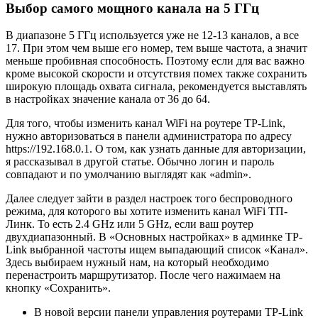
Выбор самого мощного канала на 5 ГГц
В диапазоне 5 ГГц используется уже не 12-13 каналов, а все
17. При этом чем выше его номер, тем выше частота, а значит
меньше пробивная способность. Поэтому если для вас важно
кроме высокой скорости и отсутствия помех также сохранить
широкую площадь охвата сигнала, рекомендуется выставлять
в настройках значение канала от 36 до 64.
Для того, чтобы изменить канал WiFi на роутере TP-Link,
нужно авторизоваться в панели администратора по адресу
https://192.168.0.1. О том, как узнать данные для авторизации,
я рассказывал в другой статье. Обычно логин и пароль
совпадают и по умолчанию выглядят как «admin».
Далее следует зайти в раздел настроек того беспроводного
режима, для которого вы хотите изменить канал WiFi ТП-
Линк. То есть 2.4 GHz или 5 GHz, если ваш роутер
двухдиапазонный. В «Основных настройках» в админке TP-
Link выбранной частоты ищем выпадающий список «Канал».
Здесь выбираем нужный нам, на который необходимо
перенастроить маршрутизатор. После чего нажимаем на
кнопку «Сохранить».
В новой версии панели управления роутерами TP-Link