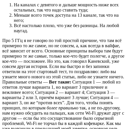
На каналах с девятого и дальше мощность ниже всех
остальных, так что надо ставить туда;
Меньше всего точек доступа на 13 канале, так что на
него;
Всё настолько плохо, что уже без разницы. На любой
наугад.
Про 5 ГГц я не говорю по той простой причине, что там всё
примерно то же самое, но не совсем, а, как всегда в вайфае,
всё зависит от всего. Основные принципы выбора там будут
примерно те же самые, только кое-что будет полегче, а другое
кое-что — посложнее. Но это, как говорил Каневский, уже
совсем другая история. Если вы быстро и без запинки
ответили на этот стартовый тест, то поздравляю: либо вы
узнаете много нового из этой статьи, либо не узнаете ничего.
Правильные ответы —
Вот такие:
Ситуация 1 — любой из
ответов лучше варианта 1, но вариант 3 приличнее и
вежливее всего; Ситуация 2 — вариант 4; Ситуация 3 —
варианты 2 или 3, причём вариант 3 лучше; Ситуация 4 —
вариант 3, он же “против всех”. Для того, чтобы понять
принцип, по которым
более правильно
так, а не по-другому,
нам нужно обсудить на пальцах, как сети Wi-Fi дружат друг с
другом — если бы это сосуществование было серьезной
проблемой, Wi-Fi не торчал бы в каждой кофеварке. Как мы
уже выяснили в предыдущей моей заметке, основная цель