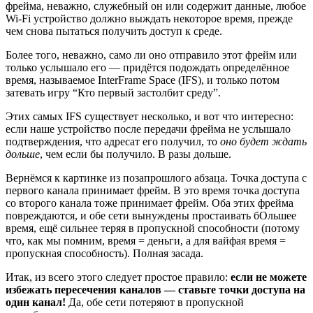
фрейма, неважно, служебный он или содержит данные, любое
Wi-Fi устройство должно выждать некоторое время, прежде
чем снова пытаться получить доступ к среде.
Более того, неважно, само ли оно отправило этот фрейм или
только услышало его — придётся подождать определённое
время, называемое InterFrame Space (IFS), и только потом
затевать игру “Кто первый застолбит среду”.
Этих самых IFS существует несколько, и вот что интересно:
если наше устройство после передачи фрейма не услышало
подтверждения, что адресат его получил, то
оно будет ждать
дольше
, чем если бы получило. В разы дольше.
Вернёмся к картинке из позапрошлого абзаца. Точка доступа с
первого канала принимает фрейм. В это время точка доступа
со второго канала тоже принимает фрейм. Оба этих фрейма
повреждаются, и обе сети вынуждены простаивать бОльшее
время, ещё сильнее теряя в пропускной способности (потому
что, как мы помним, время = деньги, а для вайфая время =
пропускная способность). Полная засада.
Итак, из всего этого следует простое правило:
если не можете
избежать пересечения каналов — ставьте точки доступа на
один канал!
Да, обе сети потеряют в пропускной