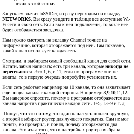
писал в этой статье.
Запускаем значит inSSIDer, и сразу переходим на вкладку
NETWORKS
. Вы сразу увидите в таблице все доступные Wi-
Fi сети и свою сеть. Если вы к ней подключены, то возле нее
будет отображаться звездочка.
Нам нужно смотреть на вкладку Channel точнее на
информацию, которая отображается под ней. Там показано,
какой канал использует каждая сеть.
Смотрим, и выбираем самый свободный канал для своей сети.
Кстати, забыл написать: есть три канала, которые
никогда не
пересекаются
. Это 1, 6, и 11, если по программе они не
заняты, то в первую очередь попробуйте установить их.
Если сеть работает например на 10 канале, то она захватывает
еще по два канала с каждой стороны. Например: 8,9,
10
,11,12.
Вы наверное спросите, почему в программе отображается два
канала напротив практически каждой сети. 1+5, 13+9 и т. д.
Пишут, что это потому, что один канал установлен вручную,
а второй выбирает роутер для лучшего покрытия. Сам не мог
понять, но проверил, и понял, почему отображается два
канала. Это из-за того, что в настройках роутера выбрана