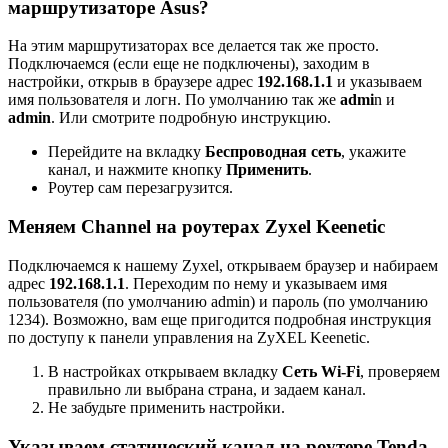
маршрутизаторе Asus?
На этим маршрутизаторах все делается так же просто.
Подключаемся (если еще не подключены), заходим в
настройки, открыв в браузере адрес
192.168.1.1
и указываем
имя пользователя и логн. По умолчанию так же
admi
n и
admin
. Или смотрите подробную инструкцию.
Перейдите на вкладку
Беспроводная сеть
, укажите
канал, и нажмите кнопку
Применить
.
Роутер сам перезагрузится.
Меняем Channel на роутерах Zyxel Keenetic
Подключаемся к нашему Zyxel, открываем браузер и набираем
адрес
192.168.1.1
. Переходим по нему и указываем имя
пользователя (по умолчанию admin) и пароль (по умолчанию
1234). Возможно, вам еще пригодится подробная инструкция
по доступу к панели управления на ZyXEL Keenetic.
В настройках открываем вкладку
Сеть Wi-Fi
, проверяем
правильно ли выбрана страна, и задаем канал.
Не забудьте применить настройки.
Указываем статический канал на роутере Tenda