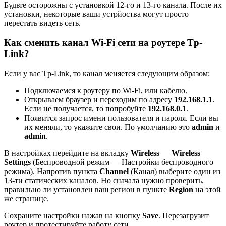
Будьте осторожны с установкой 12-го и 13-го канала. После их
установки, некоторые ваши устрйоства могут просто
перестать видеть сеть.
Как сменить канал Wi-Fi сети на роутере Tp-
Link?
Если у вас Tp-Link, то канал меняется следующим образом:
Подключаемся к роутеру по Wi-Fi, или кабелю.
Открываем браузер и переходим по адресу
192.168.1.1
.
Если не получается, то попробуйте
192.168.0.1
.
Появится запрос имени пользователя и пароля. Если вы
их меняли, то укажите свои. По умолчанию это
admin
и
admin
.
В настройках перейдите на вкладку
Wireless
—
Wireless
Settings
(Беспроводной режим — Настройки беспроводного
режима). Напротив пункта
Channel
(Канал) выберите один из
13-ти статических каналов. Но сначала нужно проверить,
правильно ли установлен ваш регион в пункте
Region
на этой
же странице.
Сохраните настройки нажав на кнопку
Save
. Перезагрузит
роутер и протестируйте работу сети.