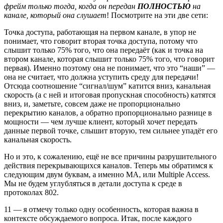
фрейм только тогда, когда он передан
ПОЛНОСТЬЮ
на
канале, который она слушает
! Посмотрите на эти две сети:
Точка доступа, работающая на первом канале, в упор не
понимает, что говорит вторая точка доступа, потому что
слышит только 75% того, что она передаёт (как и точка на
втором канале, которая слышит только 75% того, что говорит
первая). Именно поэтому она не понимает, что это “наши” —
она не считает, что должна уступить среду для передачи!
Отсюда соотношение “сигнал/шум” катится вниз, канальная
скорость (а с ней и итоговая пропускная способность) катятся
вниз, и, заметьте, совсем даже не пропорционально
перекрытию каналов, а обратно пропорционально разнице в
мощности — чем лучше клиент, который хочет передать
данные первой точке, слышит вторую, тем сильнее упадёт его
канальная скорость.
Но и это, к сожалению, ещё не все причины разрушительного
действия перекрывающихся каналов. Теперь мы обратимся к
следующим двум буквам, а именно MA, или Multiple Access.
Мы не будем углубляться в детали доступа к среде в
протоколах 802.
11 — я отмечу только одну особенность, которая важна в
контексте обсуждаемого вопроса. Итак, после каждого