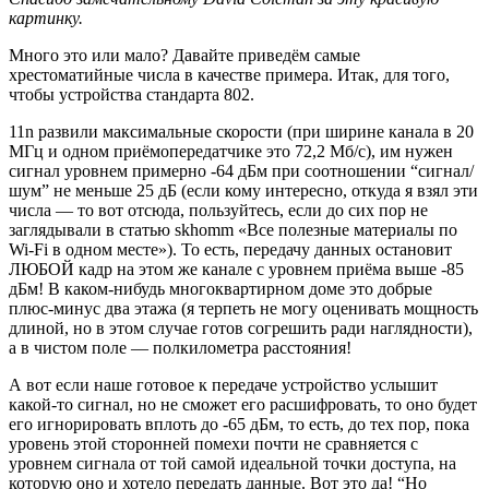
картинку.
Много это или мало? Давайте приведём самые
хрестоматийные числа в качестве примера. Итак, для того,
чтобы устройства стандарта 802.
11n развили максимальные скорости (при ширине канала в 20
МГц и одном приёмопередатчике это 72,2 Мб/с), им нужен
сигнал уровнем примерно -64 дБм при соотношении “сигнал/
шум” не меньше 25 дБ (если кому интересно, откуда я взял эти
числа — то вот отсюда, пользуйтесь, если до сих пор не
заглядывали в статью skhomm «Все полезные материалы по
Wi-Fi в одном месте»). То есть, передачу данных остановит
ЛЮБОЙ кадр на этом же канале с уровнем приёма выше -85
дБм! В каком-нибудь многоквартирном доме это добрые
плюс-минус два этажа (я терпеть не могу оценивать мощность
длиной, но в этом случае готов согрешить ради наглядности),
а в чистом поле — полкилометра расстояния!
А вот если наше готовое к передаче устройство услышит
какой-то сигнал, но не сможет его расшифровать, то оно будет
его игнорировать вплоть до -65 дБм, то есть, до тех пор, пока
уровень этой сторонней помехи почти не сравняется с
уровнем сигнала от той самой идеальной точки доступа, на
которую оно и хотело передать данные. Вот это да! “Но