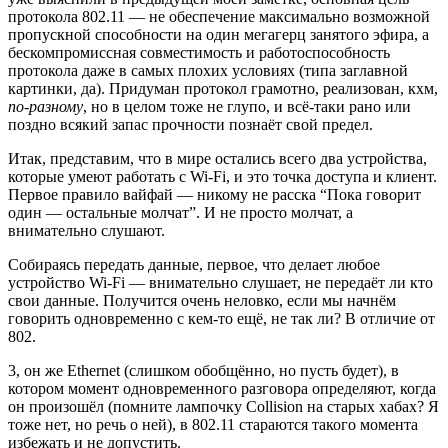
протокола 802.11 — не обеспечение максимально возможной
пропускной способности на один мегагерц занятого эфира, а
бескомпромиссная совместимость и работоспособность
протокола даже в самых плохих условиях (типа заглавной
картинки, да). Придуман протокол грамотно, реализован, кхм,
по-разному
, но в целом тоже не глупо, и всё-таки рано или
поздно всякий запас прочности познаёт свой предел.
Итак, представим, что в мире остались всего два устройства,
которые умеют работать с Wi-Fi, и это точка доступа и клиент.
Первое правило вайфай — никому не расска “Пока говорит
один — остальные молчат”. И не просто молчат, а
внимательно слушают.
Собираясь передать данные, первое, что делает любое
устройство Wi-Fi — внимательно слушает, не передаёт ли кто
свои данные. Получится очень неловко, если мы начнём
говорить одновременно с кем-то ещё, не так ли? В отличие от
802.
3, он же Ethernet (слишком обобщённо, но пусть будет), в
котором момент одновременного разговора определяют, когда
он произошёл (помните лампочку Collision на старых хабах? Я
тоже нет, но речь о ней), в 802.11 стараются такого момента
избежать и не допустить.