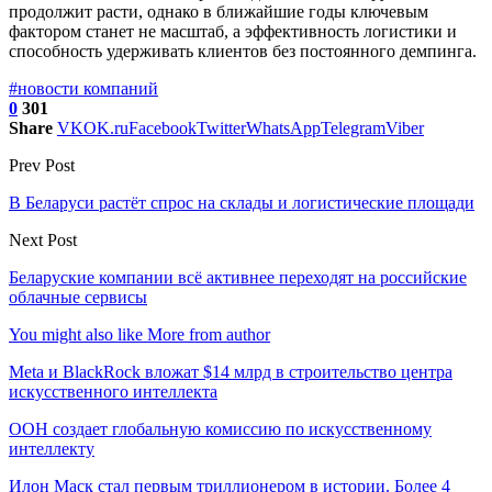
продолжит расти, однако в ближайшие годы ключевым
фактором станет не масштаб, а эффективность логистики и
способность удерживать клиентов без постоянного демпинга.
#новости компаний
0
301
Share
VK
OK.ru
Facebook
Twitter
WhatsApp
Telegram
Viber
Prev Post
В Беларуси растёт спрос на склады и логистические площади
Next Post
Беларуские компании всё активнее переходят на российские
облачные сервисы
You might also like
More from author
Meta и BlackRock вложат $14 млрд в строительство центра
искусственного интеллекта
ООН создает глобальную комиссию по искусственному
интеллекту
Илон Маск стал первым триллионером в истории. Более 4