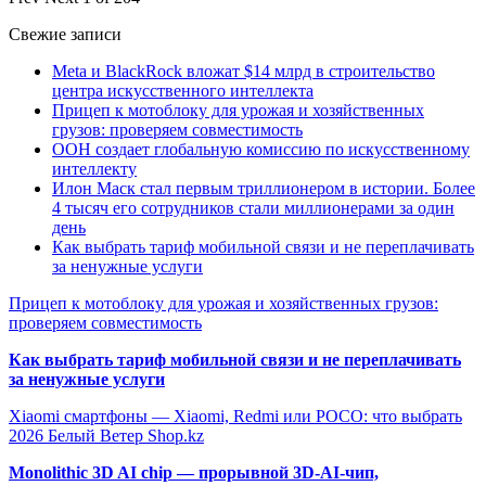
Свежие записи
Meta и BlackRock вложат $14 млрд в строительство
центра искусственного интеллекта
Прицеп к мотоблоку для урожая и хозяйственных
грузов: проверяем совместимость
ООН создает глобальную комиссию по искусственному
интеллекту
Илон Маск стал первым триллионером в истории. Более
4 тысяч его сотрудников стали миллионерами за один
день
Как выбрать тариф мобильной связи и не переплачивать
за ненужные услуги
Прицеп к мотоблоку для урожая и хозяйственных грузов:
проверяем совместимость
Как выбрать тариф мобильной связи и не переплачивать
за ненужные услуги
Xiaomi смартфоны — Xiaomi, Redmi или POCO: что выбрать
2026 Белый Ветер Shop.kz
Monolithic 3D AI chip — прорывной 3D-AI-чип,