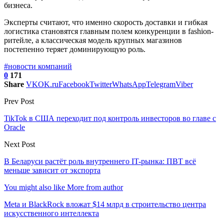
бизнеса.
Эксперты считают, что именно скорость доставки и гибкая
логистика становятся главным полем конкуренции в fashion-
ритейле, а классическая модель крупных магазинов
постепенно теряет доминирующую роль.
#новости компаний
0
171
Share
VK
OK.ru
Facebook
Twitter
WhatsApp
Telegram
Viber
Prev Post
TikTok в США переходит под контроль инвесторов во главе с
Oracle
Next Post
В Беларуси растёт роль внутреннего IT-рынка: ПВТ всё
меньше зависит от экспорта
You might also like
More from author
Meta и BlackRock вложат $14 млрд в строительство центра
искусственного интеллекта