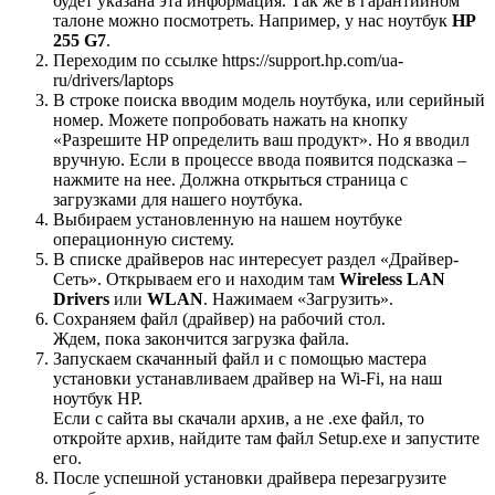
будет указана эта информация. Так же в гарантийном
талоне можно посмотреть. Например, у нас ноутбук
HP
255 G7
.
Переходим по ссылке https://support.hp.com/ua-
ru/drivers/laptops
В строке поиска вводим модель ноутбука, или серийный
номер. Можете попробовать нажать на кнопку
«Разрешите HP определить ваш продукт». Но я вводил
вручную. Если в процессе ввода появится подсказка –
нажмите на нее. Должна открыться страница с
загрузками для нашего ноутбука.
Выбираем установленную на нашем ноутбуке
операционную систему.
В списке драйверов нас интересует раздел «Драйвер-
Сеть». Открываем его и находим там
Wireless LAN
Drivers
или
WLAN
. Нажимаем «Загрузить».
Сохраняем файл (драйвер) на рабочий стол.
Ждем, пока закончится загрузка файла.
Запускаем скачанный файл и с помощью мастера
установки устанавливаем драйвер на Wi-Fi, на наш
ноутбук HP.
Если с сайта вы скачали архив, а не .exe файл, то
откройте архив, найдите там файл Setup.exe и запустите
его.
После успешной установки драйвера перезагрузите