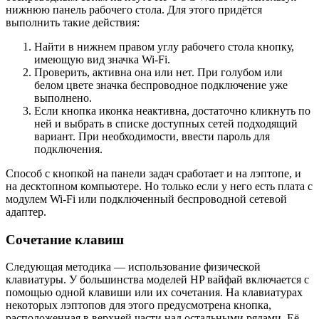
нижнюю панель рабочего стола. Для этого придётся
выполнить такие действия:
Найти в нижнем правом углу рабочего стола кнопку,
имеющую вид значка Wi-Fi.
Проверить, активна она или нет. При голубом или
белом цвете значка беспроводное подключение уже
выполнено.
Если кнопка иконка неактивна, достаточно кликнуть по
ней и выбрать в списке доступных сетей подходящий
вариант. При необходимости, ввести пароль для
подключения.
Способ с кнопкой на панели задач сработает и на лэптопе, и
на десктопном компьютере. Но только если у него есть плата с
модулем Wi-Fi или подключенный беспроводной сетевой
адаптер.
Сочетание клавиш
Следующая методика — использование физической
клавиатуры. У большинства моделей HP вайфай включается с
помощью одной клавиши или их сочетания. На клавиатурах
некоторых лэптопов для этого предусмотрена кнопка,
расположенная в верхней части над остальными рядами. Её