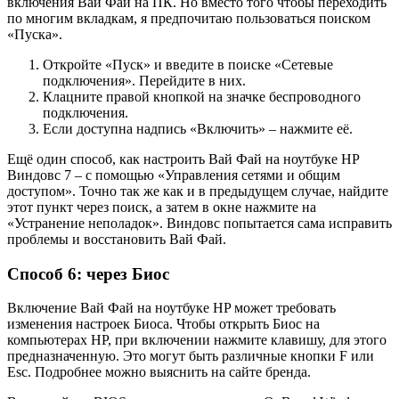
включения Вай Фай на ПК. Но вместо того чтобы переходить
по многим вкладкам, я предпочитаю пользоваться поиском
«Пуска».
Откройте «Пуск» и введите в поиске «Сетевые
подключения». Перейдите в них.
Клацните правой кнопкой на значке беспроводного
подключения.
Если доступна надпись «Включить» – нажмите её.
Ещё один способ, как настроить Вай Фай на ноутбуке HP
Виндовс 7 – с помощью «Управления сетями и общим
доступом». Точно так же как и в предыдущем случае, найдите
этот пункт через поиск, а затем в окне нажмите на
«Устранение неполадок». Виндовс попытается сама исправить
проблемы и восстановить Вай Фай.
Способ 6: через Биос
Включение Вай Фай на ноутбуке HP может требовать
изменения настроек Биоса. Чтобы открыть Биос на
компьютерах HP, при включении нажмите клавишу, для этого
предназначенную. Это могут быть различные кнопки F или
Esc. Подробнее можно выяснить на сайте бренда.