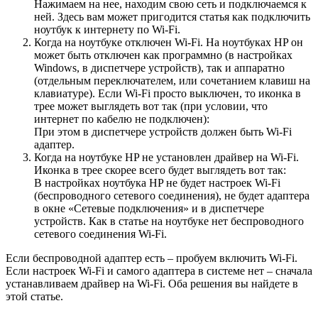
Нажимаем на нее, находим свою сеть и подключаемся к
ней. Здесь вам может пригодится статья как подключить
ноутбук к интернету по Wi-Fi.
Когда на ноутбуке отключен Wi-Fi. На ноутбуках HP он
может быть отключен как программно (в настройках
Windows, в диспетчере устройств), так и аппаратно
(отдельным переключателем, или сочетанием клавиш на
клавиатуре). Если Wi-Fi просто выключен, то иконка в
трее может выглядеть вот так (при условии, что
интернет по кабелю не подключен):
При этом в диспетчере устройств должен быть Wi-Fi
адаптер.
Когда на ноутбуке HP не установлен драйвер на Wi-Fi.
Иконка в трее скорее всего будет выглядеть вот так:
В настройках ноутбука HP не будет настроек Wi-Fi
(беспроводного сетевого соединения), не будет адаптера
в окне «Сетевые подключения» и в диспетчере
устройств. Как в статье на ноутбуке нет беспроводного
сетевого соединения Wi-Fi.
Если беспроводной адаптер есть – пробуем включить Wi-Fi.
Если настроек Wi-Fi и самого адаптера в системе нет – сначала
устанавливаем драйвер на Wi-Fi. Оба решения вы найдете в
этой статье.