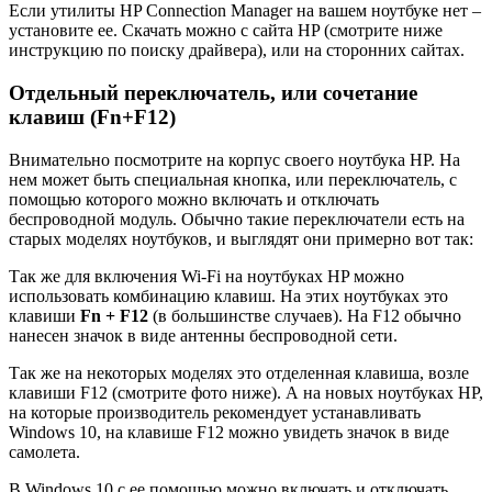
Если утилиты HP Connection Manager на вашем ноутбуке нет –
установите ее. Скачать можно с сайта HP (смотрите ниже
инструкцию по поиску драйвера), или на сторонних сайтах.
Отдельный переключатель, или сочетание
клавиш (Fn+F12)
Внимательно посмотрите на корпус своего ноутбука HP. На
нем может быть специальная кнопка, или переключатель, с
помощью которого можно включать и отключать
беспроводной модуль. Обычно такие переключатели есть на
старых моделях ноутбуков, и выглядят они примерно вот так:
Так же для включения Wi-Fi на ноутбуках HP можно
использовать комбинацию клавиш. На этих ноутбуках это
клавиши
Fn + F12
(в большинстве случаев). На F12 обычно
нанесен значок в виде антенны беспроводной сети.
Так же на некоторых моделях это отделенная клавиша, возле
клавиши F12 (смотрите фото ниже). А на новых ноутбуках HP,
на которые производитель рекомендует устанавливать
Windows 10, на клавише F12 можно увидеть значок в виде
самолета.
В Windows 10 с ее помощью можно включать и отключать