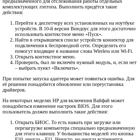
предназначенного для отслеживания работы отдельных
комплектующих лэптопа. Выполнить придётся такие
действия:
Перейти к диспетчеру всех установленных на ноутбуке
устройств. В 10-й версии Виндоус для этого достаточно
использовать контекстное меню «Пуск».
Найти в открывшемся списке устройств коннектор для
подключения к беспроводной сети. Определить его
помогут входящие в название слова Wireless или Wi-Fi.
Открыть контекстное меню.
Проверить, был ли включён нужный модуль, и, если нет
– выбрать пункт «Включить».
При попытке запуска адаптера может появиться ошибка. Для
её решения понадобится обновление или переустановка
драйверов.
На некоторых моделях HP для включения Вайфай может
понадобиться изменение настроек BIOS. Для этого
пользователь должен выполнить такие действия:
Открыть БИОС. То есть нажать при загрузке или
перезагрузке компьютера специально предназначенную
для этого клавишу. У большинства моделей это кнопка
F10, иногда – F11. Нечасто, но иногда встречается