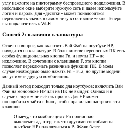
углу нажмите на пиктограмму беспроводного подключения. В
небольшом окне выберите нужную сеть и далее используйте
логин и пароль. Для «десятки» может понадобиться
переключить значок в самом низу в состояние «вкл». Теперь
вы подключитесь к Wi-Fi.
Способ 2: клавиши клавиатуры
Ответ на вопрос, как включить Вай Фай на ноутбуке HP,
находится на клавиатуре. В большинстве переносных ПК есть
особая функциональная кнопка Fn, и ноуты HP – не
исключение. В сочетании с клавишами F, эта кнопка
позволяет переключать различные функции ПК. В моем
случае необходимо было нажать Fn + F12, но другие модели
могут иметь другую комбинацию.
Данный метод подходит только для ноутбуков: включить Вай
Фай на моноблоке HP или на ПК не выйдет. Однако и в
случае с ноутом не всё так просто. Для HP может
понадобиться зайти в Биос, чтобы правильно настроить эти
клавиши.
Отмечу, что комбинация с Fn полностью
выключает адаптер, так что другими способами на
ноутбуке HP подключиться к ВайФаю будет